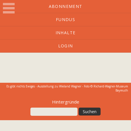
ABONNEMENT
FUNDUS
O-Ton
INHALTE
LOGIN
Kulturmagazin mit Charakter
Es gibt nichts Ewiges - Ausstellung zu Wieland Wagner - Foto © Richard-Wagner-Museum
Bayreuth
Hintergründe