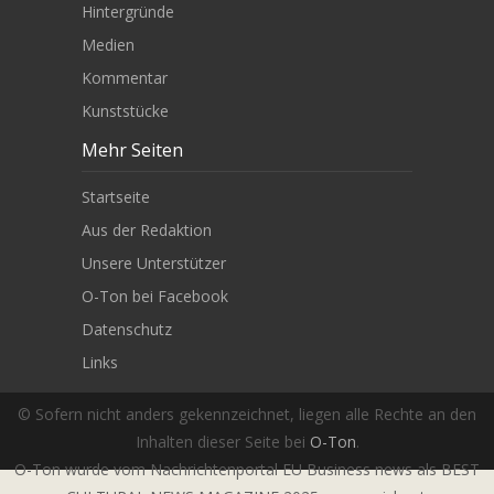
Hintergründe
Medien
Kommentar
Kunststücke
Mehr Seiten
Startseite
Aus der Redaktion
Unsere Unterstützer
O-Ton bei Facebook
Datenschutz
Links
© Sofern nicht anders gekennzeichnet, liegen alle Rechte an den
Inhalten dieser Seite bei
O-Ton
.
O-Ton wurde vom Nachrichtenportal EU Business news als BEST