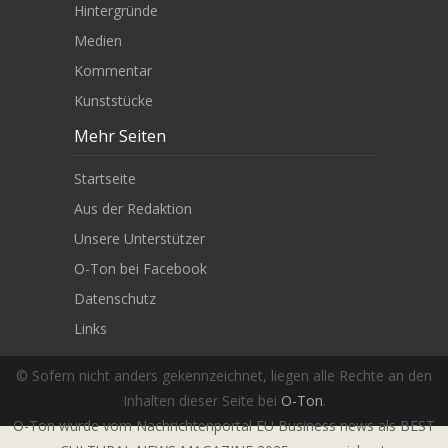
Hintergründe
Medien
Kommentar
Kunststücke
Mehr Seiten
Startseite
Aus der Redaktion
Unsere Unterstützer
O-Ton bei Facebook
Datenschutz
Links
© Sofern nicht anders gekennzeichnet, liegen alle Rechte an den
Inhalten dieser Seite bei
O-Ton
.
O-Ton wurde vom Nachrichtenportal EU Business news als BEST