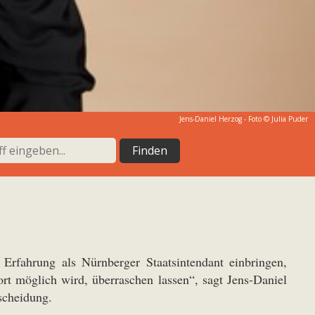
Jens-Daniel Herzog - Foto © Julia Puder
Erfahrung als Nürnberger Staatsintendant einbringen,
 möglich wird, überraschen lassen“, sagt Jens-Daniel
scheidung.