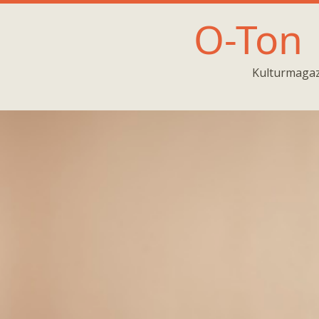
O-Ton
Kulturmagaz