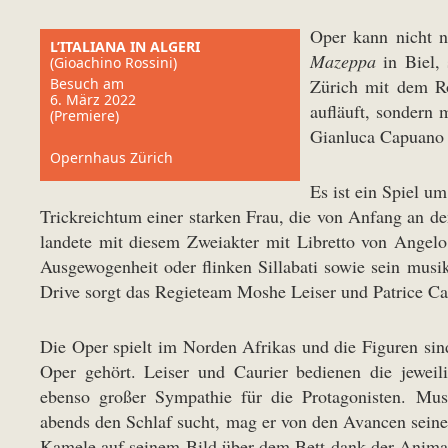
Oper kann nicht n
L’ITALIANA IN ALGERI
Mazeppa
in Biel, 
(Gioachino Rossini)
Besuch am
Zürich mit dem R
6. März 2022
aufläuft, sondern 
(Premiere)
Gianluca Capuano m
Opernhaus Zürich
Es ist ein Spiel u
Trickreichtum einer starken Frau, die von Anfang an d
landete mit diesem Zweiakter mit Libretto von Angelo
Ausgewogenheit oder flinken Sillabati sowie sein mus
Drive sorgt das Regieteam Moshe Leiser und Patrice Caur
Die Oper spielt im Norden Afrikas und die Figuren sind
Oper gehört. Leiser und Caurier bedienen die jewei
ebenso großer Sympathie für die Protagonisten. Mus
abends den Schlaf sucht, mag er von den Avancen seiner
Kamele auf seinem Bild über dem Bett dank der Anima