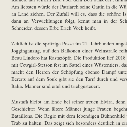
Am liebsten würde der Patriarch seine Gattin in die Wüs
an Land ziehen. Der Zufall will es, dass die schöne Is
dann an Verwicklungen folgt, kennt man in der Sc
Schneider, dessen Erbe Erich Vock heißt.
Zeitlich ist die spritzige Posse im 21. Jahrhundert an
Jogginganzug, auf den Balkonen einer Weinstraße reihe
Beau Lindoro hat Rastazöpfe. Die Produktion lief 2018 
mit Cowgirl-Stetson fest im Sattel eines Wüstentiers, da
macht den Herren der Schöpfung ebenso Dampf unter
Bereits auf dem Souk gibt sie den Tarif durch und vers
Italia. Männer sind eitel und triebgesteuert.
Mustafà bleibt am Ende bei seiner treuen Elvira, denn
Geschichte: Wenn ältere Männer junge Frauen begehr
Bataillons. Die Regie mit dem lebendigen Bühnenbild 
Trab zu halten. Das zeigt sich besonders deutlich in e