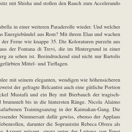
rsitz mit Shisha und stoßen den Rauch zum Accelerando
abella in einer weiteren Paraderolle wieder. Und welcher
n das Energiebündel aus Rom? Mit ihrem Elan und wachen
s der Ferne wie knappe 35. Die Koloraturen purzeln aus
us der Fontana di Trevi, die im Hintergrund in einer
rg zu sehen ist. Beeindruckend sind nicht nur Bartolis
gefärbten Mittel- und Tieflagen.
lee mit seinem eleganten, wendigen wie höhensicheren
eweist der gefragte Belcantist auch eine gütliche Portion
ckel Mustafà und ein Bey mit Bierbauch der tragisch-
nd brummelt bis in die hintersten Ränge. Nicola Alaimo
osafarbenen Trainingsanzug in der Kaimakan-Gang. Die
essender Nimmersatt dafür gewiss, ebenso der Applaus
Nebenrollen, darunter die Sopranistin Rebeca Olvera als
 Azzurri präsent, strotz unter der Leitung von Ernst