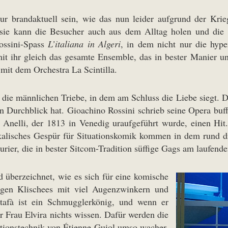
ur brandaktuell sein, wie das nun leider aufgrund der Kri
sie kann die Besucher auch aus dem Alltag holen und die 
ossini-Spass
L’italiana in Algeri
, in dem nicht nur die hype
mit ihr gleich das gesamte Ensemble, das in bester Manier 
it dem Orchestra La Scintilla.
m die männlichen Triebe, in dem am Schluss die Liebe siegt.
en Durchblick hat. Gioachino Rossini schrieb seine Opera buf
 Anelli, der 1813 in Venedig uraufgeführt wurde, einen Hit
ikalisches Gespür für Situationskomik kommen in dem rund 
ier, die in bester Sitcom-Tradition süffige Gags am laufende
 überzeichnet, wie es sich für eine komische
ligen Klischees mit viel Augenzwinkern und
tafà ist ein Schmugglerkönig, und wenn er
 Frau Elvira nichts wissen. Dafür werden die
tionstechnik von Étienne Guiol umso wacher.