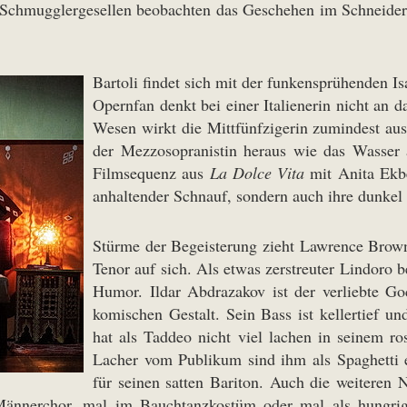
e Schmugglergesellen beobachten das Geschehen im Schneide
Bartoli findet sich mit der funkensprühenden Is
Opernfan denkt bei einer Italienerin nicht a
Wesen wirkt die Mittfünfzigerin zumindest au
der Mezzosopranistin heraus wie das Wasser a
Filmsequenz aus
La Dolce Vita
mit Anita Ekbe
anhaltender Schnauf, sondern auch ihre dunkel 
Stürme der Begeisterung zieht Lawrence Brown
Tenor auf sich. Als etwas zerstreuter Lindoro b
Humor. Ildar Abdrazakov ist der verliebte Go
komischen Gestalt. Sein Bass ist kellertief u
hat als Taddeo nicht viel lachen in seinem r
Lacher vom Publikum sind ihm als Spaghetti 
für seinen satten Bariton. Auch die weiteren 
 Männerchor, mal im Bauchtanzkostüm oder mal als hungrige