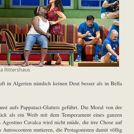
a Rittershaus
uft in Algerien nämlich keinen Deut besser als in Bella
nst aufs Pappataci-Glatteis geführt. Die Moral von der
urück als ein Weib mit dem Temperament eines ganzen
 Agostino Cavalca wird nicht müde, die irre Chose auf
u Autoscootern mutieren, die Protagonisten damit völlig