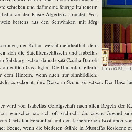
te schicken und dafür eine feurige Italienerin
abella vor der Küste Algeriens strandet. Was
hweiz bestens aus den Schwänken mit Jörg
gekommen, der Kaftan weicht mehrheitlich dem
n sich die Satellitenschüsseln und Isabellas
in Salzburg, schon damals saß Cecilia Bartoli
s ordentlich Gas abgibt. Die Hauptdarstellerin
Foto ©
Monik
 dem Hintern, wenn auch nur sinnbildlich.
teht es gekonnt, ihre Reize in Szene zu setzen. Der Hase lä
 er wird von Isabellas Gefolgschaft nach allen Regeln der Ku
en, wünschen sie sich oft vielmehr die eigene Jugend z
von Christian Fenouillat und den farbenfrohen Kostümen von
iner Szene, wenn die biederen Stühle in Mustafàs Residenz z