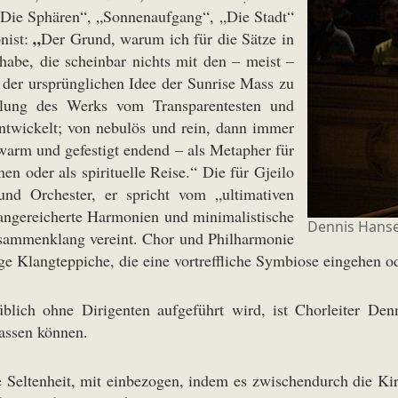
„Die Sphären“, „Sonnenaufgang“, „Die Stadt“
„
nist:
Der Grund, warum ich für die Sätze in
habe, die scheinbar nichts mit den – meist –
t der ursprünglichen Idee der Sunrise Mass zu
cklung des Werks vom Transparentesten und
twickelt; von nebulös und rein, dann immer
warm und gefestigt endend – als Metapher für
oder als spirituelle Reise.“ Die für Gjeilo
nd Orchester, er spricht vom „ultimativen
angereicherte Harmonien und minimalistische
Dennis Hanse
sammenklang vereint. Chor und Philharmonie
ge Klangteppiche, die eine vortreffliche Symbiose eingehen o
üblich ohne Dirigenten aufgeführt wird, ist Chorleiter Den
lassen können.
 Seltenheit, mit einbezogen, indem es zwischendurch die Ki