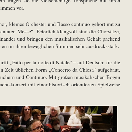
ein tragen sie die vielschichtige Tonsprache mit ihren
timmen vor.
or, kleines Orchester und Basso continuo gehört mit zu
ntaten-Messe“. Feierlich-klangvoll sind die Chorsätze,
inander und bringen den musikalischen Gehalt packend
ien mi ihren beweglichen Stimmen sehr ausdrucksstark.
chrift „Fatto per la notte di Natale” – auf Deutsch: für die
en Zeit üblichen Form „Concerto da Chiesa“ aufgebaut,
treichern und Continuo. Mit großen musikalischen Bögen
htskonzert mit einer historisch orientierten Spielweise