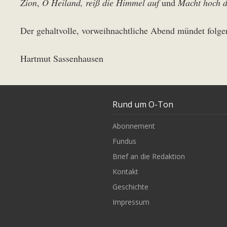
Zion
,
O Heiland, reiß die Himmel auf
und
Macht hoch di
Der gehaltvolle, vorweihnachtliche Abend mündet folger
Hartmut Sassenhausen
Rund um O-Ton
Abonnement
Fundus
Brief an die Redaktion
Kontakt
Geschichte
Impressum