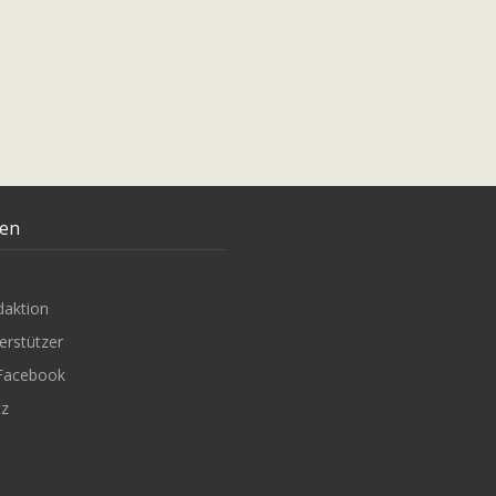
ten
daktion
erstützer
Facebook
tz