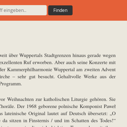
 weit über Wuppertals Stadtgrenzen hinaus gerade wegen
 exzellenten Ruf erworben. Aber auch seine Konzerte mit
it der Kammerphilharmonie Wuppertal am zweiten Advent
rche – sehr gut besucht. Gehaltvolle Werke aus der
m Programm.
vor Weihnachten zur katholischen Liturgie gehören. Sie
n Choräle. Der 1968 geborene polnische Komponist Paweł
lateinische Original lautet auf Deutsch übersetzt: „O
 da sitzen in Finsternis / und im Schatten des Todes!“