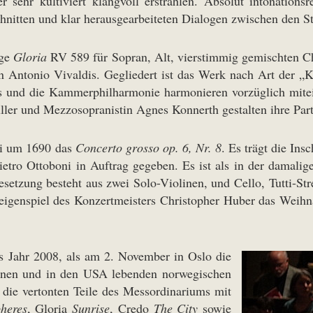
sehr kultiviert klangvoll erstrahlen. Absolut intonationsr
itten und klar herausgearbeiteten Dialogen zwischen den S
ige
Gloria
RV 589 für Sopran, Alt, vierstimmig gemischten Ch
Antonio Vivaldis. Gegliedert ist das Werk nach Art der „Ka
s und die Kammerphilharmonie harmonieren vorzüglich mite
er und Mezzosopranistin Agnes Konnerth gestalten ihre Part
li um 1690 das
Concerto grosso op. 6, Nr. 8
. Es trägt die Ins
tro Ottoboni in Auftrag gegeben. Es ist als in der damalig
besetzung besteht aus zwei Solo-Violinen, und Cello, Tutti-S
igenspiel des Konzertmeisters Christopher Huber das Weihnac
ns Jahr 2008, als am 2. November in Oslo die
enen und in den USA lebenden norwegischen
die vertonten Teile des Messordinariums mit
heres
, Gloria
Sunrise
, Credo
The City
sowie