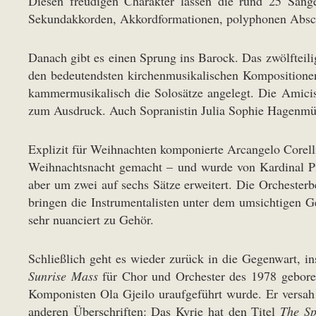
Diesen freudigen Charakter lassen die rund 25 Sänger 
Sekundakkorden, Akkordformationen, polyphonen Abschn
Danach gibt es einen Sprung ins Barock. Das zwölfteil
den bedeutendsten kirchenmusikalischen Kompositionen 
kammermusikalisch die Solosätze angelegt. Die Amici
zum Ausdruck. Auch Sopranistin Julia Sophie Hagenmüll
Explizit für Weihnachten komponierte Arcangelo Corel
Weihnachtsnacht gemacht – und wurde von Kardinal Pie
aber um zwei auf sechs Sätze erweitert. Die Orchester
bringen die Instrumentalisten unter dem umsichtigen Ge
sehr nuanciert zu Gehör.
Schließlich geht es wieder zurück in die Gegenwart, i
Sunrise Mass
für Chor und Orchester des 1978 gebor
Komponisten Ola Gjeilo uraufgeführt wurde. Er versah 
anderen Überschriften: Das Kyrie hat den Titel
The Sp