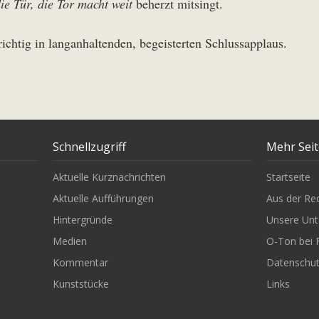
e Tür, die Tor macht weit
beherzt mitsingt.
ichtig in langanhaltenden, begeisterten Schlussapplaus.
Schnellzugriff
Mehr Sei
Aktuelle Kurznachrichten
Startseite
Aktuelle Aufführungen
Aus der Re
Hintergründe
Unsere Unt
Medien
O-Ton bei 
Kommentar
Datenschu
Kunststücke
Links