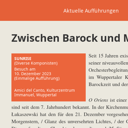
Aktuelle Aufführungen
Zwischen Barock und
Seit 15 Jahren exi
SUNRISE
seiner niveauvolle
(Diverse Komponisten)
Besuch am
Orchesterbegleitu
10. Dezember 2023
im Wuppertaler K
(Einmalige Aufführung)
Barockzeit und de
Amici del Canto, Kulturzentrum
Immanuel, Wuppertal
O Oriens
ist einer
sind seit dem 7. Jahrhundert bekannt. In der Kirchenm
Łukaszewski hat den für den 21. Dezember vorgesehene
Morgenstern, / Glanz des unversehrten Lichtes, / der 