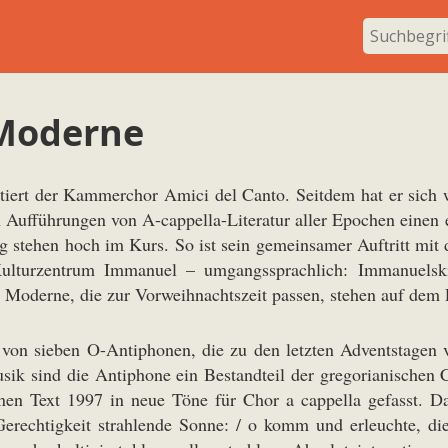
 Moderne
stiert der Kammerchor Amici del Canto. Seitdem hat er sich
n Aufführungen von A-cappella-Literatur aller Epochen einen
ng stehen hoch im Kurs. So ist sein gemeinsamer Auftritt m
ulturzentrum Immanuel – umgangssprachlich: Immanuelski
r Moderne, die zur Vorweihnachtszeit passen, stehen auf de
 von sieben O-Antiphonen, die zu den letzten Adventstagen 
usik sind die Antiphone ein Bestandteil der gregorianische
n Text 1997 in neue Töne für Chor a cappella gefasst. Das 
Gerechtigkeit strahlende Sonne: / o komm und erleuchte, die