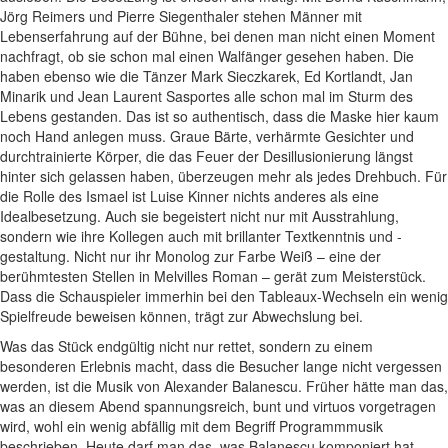
Jörg Reimers und Pierre Siegenthaler stehen Männer mit
Lebenserfahrung auf der Bühne, bei denen man nicht einen Moment
nachfragt, ob sie schon mal einen Walfänger gesehen haben. Die
haben ebenso wie die Tänzer Mark Sieczkarek, Ed Kortlandt, Jan
Minarik und Jean Laurent Sasportes alle schon mal im Sturm des
Lebens gestanden. Das ist so authentisch, dass die Maske hier kaum
noch Hand anlegen muss. Graue Bärte, verhärmte Gesichter und
durchtrainierte Körper, die das Feuer der Desillusionierung längst
hinter sich gelassen haben, überzeugen mehr als jedes Drehbuch. Für
die Rolle des Ismael ist Luise Kinner nichts anderes als eine
Idealbesetzung. Auch sie begeistert nicht nur mit Ausstrahlung,
sondern wie ihre Kollegen auch mit brillanter Textkenntnis und -
gestaltung. Nicht nur ihr Monolog zur Farbe Weiß – eine der
berühmtesten Stellen in Melvilles Roman – gerät zum Meisterstück.
Dass die Schauspieler immerhin bei den Tableaux-Wechseln ein wenig
Spielfreude beweisen können, trägt zur Abwechslung bei.
Was das Stück endgültig nicht nur rettet, sondern zu einem
besonderen Erlebnis macht, dass die Besucher lange nicht vergessen
werden, ist die Musik von Alexander Balanescu. Früher hätte man das,
was an diesem Abend spannungsreich, bunt und virtuos vorgetragen
wird, wohl ein wenig abfällig mit dem Begriff Programmmusik
beschrieben. Heute darf man das, was Balanescu komponiert hat,