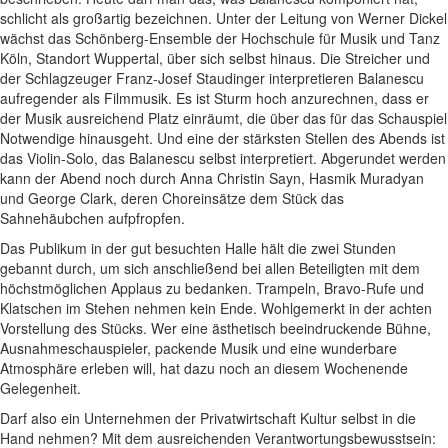
schlicht als großartig bezeichnen. Unter der Leitung von Werner Dickel
wächst das Schönberg-Ensemble der Hochschule für Musik und Tanz
Köln, Standort Wuppertal, über sich selbst hinaus. Die Streicher und
der Schlagzeuger Franz-Josef Staudinger interpretieren Balanescu
aufregender als Filmmusik. Es ist Sturm hoch anzurechnen, dass er
der Musik ausreichend Platz einräumt, die über das für das Schauspiel
Notwendige hinausgeht. Und eine der stärksten Stellen des Abends ist
das Violin-Solo, das Balanescu selbst interpretiert. Abgerundet werden
kann der Abend noch durch Anna Christin Sayn, Hasmik Muradyan
und George Clark, deren Choreinsätze dem Stück das
Sahnehäubchen aufpfropfen.
Das Publikum in der gut besuchten Halle hält die zwei Stunden
gebannt durch, um sich anschließend bei allen Beteiligten mit dem
höchstmöglichen Applaus zu bedanken. Trampeln, Bravo-Rufe und
Klatschen im Stehen nehmen kein Ende. Wohlgemerkt in der achten
Vorstellung des Stücks. Wer eine ästhetisch beeindruckende Bühne,
Ausnahmeschauspieler, packende Musik und eine wunderbare
Atmosphäre erleben will, hat dazu noch an diesem Wochenende
Gelegenheit.
Darf also ein Unternehmen der Privatwirtschaft Kultur selbst in die
Hand nehmen? Mit dem ausreichenden Verantwortungsbewusstsein: