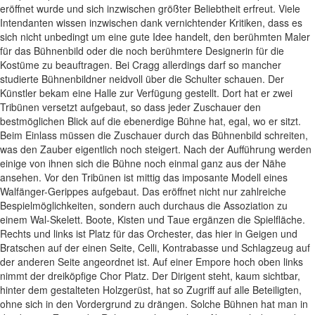
eröffnet wurde und sich inzwischen größter Beliebtheit erfreut. Viele
Intendanten wissen inzwischen dank vernichtender Kritiken, dass es
sich nicht unbedingt um eine gute Idee handelt, den berühmten Maler
für das Bühnenbild oder die noch berühmtere Designerin für die
Kostüme zu beauftragen. Bei Cragg allerdings darf so mancher
studierte Bühnenbildner neidvoll über die Schulter schauen. Der
Künstler bekam eine Halle zur Verfügung gestellt. Dort hat er zwei
Tribünen versetzt aufgebaut, so dass jeder Zuschauer den
bestmöglichen Blick auf die ebenerdige Bühne hat, egal, wo er sitzt.
Beim Einlass müssen die Zuschauer durch das Bühnenbild schreiten,
was den Zauber eigentlich noch steigert. Nach der Aufführung werden
einige von ihnen sich die Bühne noch einmal ganz aus der Nähe
ansehen. Vor den Tribünen ist mittig das imposante Modell eines
Walfänger-Gerippes aufgebaut. Das eröffnet nicht nur zahlreiche
Bespielmöglichkeiten, sondern auch durchaus die Assoziation zu
einem Wal-Skelett. Boote, Kisten und Taue ergänzen die Spielfläche.
Rechts und links ist Platz für das Orchester, das hier in Geigen und
Bratschen auf der einen Seite, Celli, Kontrabasse und Schlagzeug auf
der anderen Seite angeordnet ist. Auf einer Empore hoch oben links
nimmt der dreiköpfige Chor Platz. Der Dirigent steht, kaum sichtbar,
hinter dem gestalteten Holzgerüst, hat so Zugriff auf alle Beteiligten,
ohne sich in den Vordergrund zu drängen. Solche Bühnen hat man in