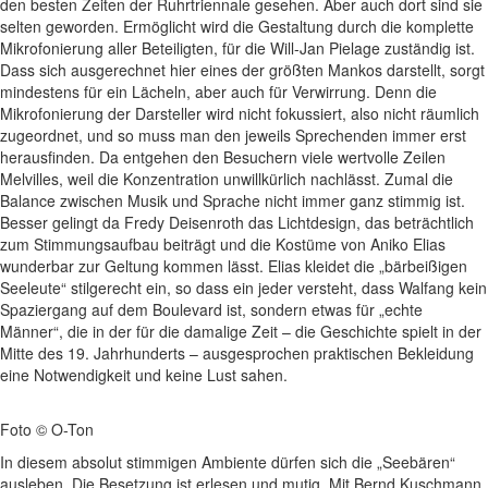
den besten Zeiten der Ruhrtriennale gesehen. Aber auch dort sind sie
selten geworden. Ermöglicht wird die Gestaltung durch die komplette
Mikrofonierung aller Beteiligten, für die Will-Jan Pielage zuständig ist.
Dass sich ausgerechnet hier eines der größten Mankos darstellt, sorgt
mindestens für ein Lächeln, aber auch für Verwirrung. Denn die
Mikrofonierung der Darsteller wird nicht fokussiert, also nicht räumlich
zugeordnet, und so muss man den jeweils Sprechenden immer erst
herausfinden. Da entgehen den Besuchern viele wertvolle Zeilen
Melvilles, weil die Konzentration unwillkürlich nachlässt. Zumal die
Balance zwischen Musik und Sprache nicht immer ganz stimmig ist.
Besser gelingt da Fredy Deisenroth das Lichtdesign, das beträchtlich
zum Stimmungsaufbau beiträgt und die Kostüme von Aniko Elias
wunderbar zur Geltung kommen lässt. Elias kleidet die „bärbeißigen
Seeleute“ stilgerecht ein, so dass ein jeder versteht, dass Walfang kein
Spaziergang auf dem Boulevard ist, sondern etwas für „echte
Männer“, die in der für die damalige Zeit – die Geschichte spielt in der
Mitte des 19. Jahrhunderts – ausgesprochen praktischen Bekleidung
eine Notwendigkeit und keine Lust sahen.
Foto © O-Ton
In diesem absolut stimmigen Ambiente dürfen sich die „Seebären“
ausleben. Die Besetzung ist erlesen und mutig. Mit Bernd Kuschmann,