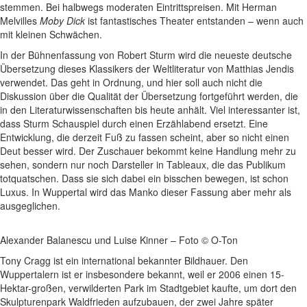
stemmen. Bei halbwegs moderaten Eintrittspreisen. Mit Herman
Melvilles
Moby Dick
ist fantastisches Theater entstanden – wenn auch
mit kleinen Schwächen.
In der Bühnenfassung von Robert Sturm wird die neueste deutsche
Übersetzung dieses Klassikers der Weltliteratur von Matthias Jendis
verwendet. Das geht in Ordnung, und hier soll auch nicht die
Diskussion über die Qualität der Übersetzung fortgeführt werden, die
in den Literaturwissenschaften bis heute anhält. Viel interessanter ist,
dass Sturm Schauspiel durch einen Erzählabend ersetzt. Eine
Entwicklung, die derzeit Fuß zu fassen scheint, aber so nicht einen
Deut besser wird. Der Zuschauer bekommt keine Handlung mehr zu
sehen, sondern nur noch Darsteller in Tableaux, die das Publikum
totquatschen. Dass sie sich dabei ein bisschen bewegen, ist schon
Luxus. In Wuppertal wird das Manko dieser Fassung aber mehr als
ausgeglichen.
Alexander Balanescu und Luise Kinner – Foto © O-Ton
Tony Cragg ist ein international bekannter Bildhauer. Den
Wuppertalern ist er insbesondere bekannt, weil er 2006 einen 15-
Hektar-großen, verwilderten Park im Stadtgebiet kaufte, um dort den
Skulpturenpark Waldfrieden aufzubauen, der zwei Jahre später