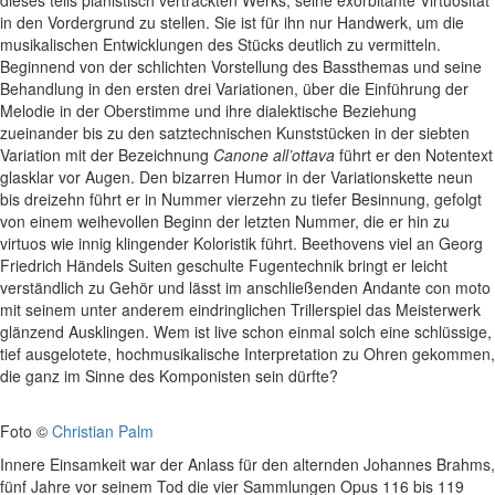
dieses teils pianistisch vertrackten Werks, seine exorbitante Virtuosität
in den Vordergrund zu stellen. Sie ist für ihn nur Handwerk, um die
musikalischen Entwicklungen des Stücks deutlich zu vermitteln.
Beginnend von der schlichten Vorstellung des Bassthemas und seine
Behandlung in den ersten drei Variationen, über die Einführung der
Melodie in der Oberstimme und ihre dialektische Beziehung
zueinander bis zu den satztechnischen Kunststücken in der siebten
Variation mit der Bezeichnung
Canone all’ottava
führt er den Notentext
glasklar vor Augen. Den bizarren Humor in der Variationskette neun
bis dreizehn führt er in Nummer vierzehn zu tiefer Besinnung, gefolgt
von einem weihevollen Beginn der letzten Nummer, die er hin zu
virtuos wie innig klingender Koloristik führt. Beethovens viel an Georg
Friedrich Händels Suiten geschulte Fugentechnik bringt er leicht
verständlich zu Gehör und lässt im anschließenden Andante con moto
mit seinem unter anderem eindringlichen Trillerspiel das Meisterwerk
glänzend Ausklingen. Wem ist live schon einmal solch eine schlüssige,
tief ausgelotete, hochmusikalische Interpretation zu Ohren gekommen,
die ganz im Sinne des Komponisten sein dürfte?
Foto ©
Christian Palm
Innere Einsamkeit war der Anlass für den alternden Johannes Brahms,
fünf Jahre vor seinem Tod die vier Sammlungen Opus 116 bis 119