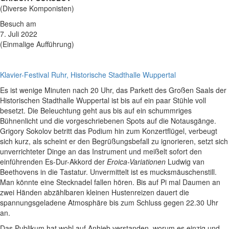
(Diverse Komponisten)
Besuch am
7. Juli 2022
(Einmalige Aufführung)
Klavier-Festival Ruhr, Historische Stadthalle Wuppertal
Es ist wenige Minuten nach 20 Uhr, das Parkett des Großen Saals der
Historischen Stadthalle Wuppertal ist bis auf ein paar Stühle voll
besetzt. Die Beleuchtung geht aus bis auf ein schummriges
Bühnenlicht und die vorgeschriebenen Spots auf die Notausgänge.
Grigory Sokolov betritt das Podium hin zum Konzertflügel, verbeugt
sich kurz, als scheint er den Begrüßungsbefall zu ignorieren, setzt sich
unverrichteter Dinge an das Instrument und meißelt sofort den
einführenden Es-Dur-Akkord der
Eroica-Variationen
Ludwig van
Beethovens in die Tastatur. Unvermittelt ist es mucksmäuschenstill.
Man könnte eine Stecknadel fallen hören. Bis auf Pi mal Daumen an
zwei Händen abzählbaren kleinen Hustenreizen dauert die
spannungsgeladene Atmosphäre bis zum Schluss gegen 22.30 Uhr
an.
Das Publikum hat wohl auf Anhieb verstanden, worum es einzig und