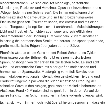
niederzuschreiben. Sie sind eine Art Monologe, persönliche
Mitteilungen, Rückblick und Vorschau. Opus 117 bezeichnete er als
„Wiegenlieder meiner Schmerzen“. Die in ihm enthaltenen drei
Intermezzi sind Andante-Sätze und im Piano beziehungsweise
Pianissimo gehalten. Traumhaft schön, wie entrückt und mit einer
zarten Tongebung bringt Sokolov mit anrührenden Melodieführungen
Licht und Trost, ein Aufrichten aus Trauer und schließlich den
Zusammenbruch der Hoffnung zum Vorschein. Zudem arbeitet er
feinsinnig die harmonischen Strukturen heraus und spannt packende,
große musikalische Bögen über jeden der drei Sätze.
Ebenfalls wie aus einem Guss kommt Robert Schumanns Zyklus
Kreisleriana
von der Bühne. Hier gibt es einen musikalischen
Spannungsbogen von der ersten bis zur letzten Note. Es sind acht
wilde und exzentrische Sätze mit einer großen melodischen und
harmonischen Spannweite. Mustergültig vermittelt Sokolov den
mannigfaltigen emotionalen Gehalt, den geistreichen Tiefgang und
erarbeitet ungemein packend die leidenschaftliche Erregung der
schnellen Sätze in den ruhigen, ganz von der Melodie beherrschten
Absätzen. Rund 40 Minuten sind zu genießen, in deren Verlauf der
ganze Reichtum an Schumannscher Fantasie vollends offenbar wird.
Es hat sich wohl immer noch nicht überall herumgesprochen, dass ein