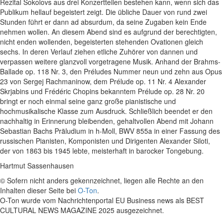
Rezital Sokolovs aus drei Konzertteilen bestehen kann, wenn sich das
Publikum hellauf begeistert zeigt. Die übliche Dauer von rund zwei
Stunden führt er dann ad absurdum, da seine Zugaben kein Ende
nehmen wollen. An diesem Abend sind es aufgrund der berechtigten,
nicht enden wollenden, begeisterten stehenden Ovationen gleich
sechs. In deren Verlauf ziehen etliche Zuhörer von dannen und
verpassen weitere glanzvoll vorgetragene Musik. Anhand der Brahms-
Ballade op. 118 Nr. 3, den Préludes Nummer neun und zehn aus Opus
23 von Sergej Rachmaninow, dem Prélude op. 11 Nr. 4 Alexander
Skrjabins und Frédéric Chopins bekanntem Prélude op. 28 Nr. 20
bringt er noch einmal seine ganz große pianistische und
hochmusikalische Klasse zum Ausdruck. Schließlich beendet er den
nachhaltig in Erinnerung bleibenden, gehaltvollen Abend mit Johann
Sebastian Bachs Präludium in h-Moll, BWV 855a in einer Fassung des
russischen Pianisten, Komponisten und Dirigenten Alexander Siloti,
der von 1863 bis 1945 lebte, meisterhaft in barocker Tongebung.
Hartmut Sassenhausen
© Sofern nicht anders gekennzeichnet, liegen alle Rechte an den
Inhalten dieser Seite bei
O-Ton
.
O-Ton wurde vom Nachrichtenportal EU Business news als BEST
CULTURAL NEWS MAGAZINE 2025 ausgezeichnet.