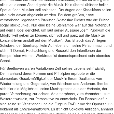
allein an diesem Abend geht: die Musik. Kein überall üblicher heller
Spot auf den Musiker soll ablenken. Die Augen der Klassikfans sollen
also nicht davon abgelenkt werden. Bei dem großen, 1995
verstorbene, legendären Pianisten Svjatoslav Richter war die Bühne
sogar stockdunkel. Nur eine kleine Stehlampe war auf das Notenpult
auf dem Flügel gerichtet, um laut seiner Aussage „dem Publikum die
Möglichkeit geben zu können, sich voll und ganz auf die Musik zu
konzentrieren anstatt auf den Musiker“. Das ist auch das Anliegen
Sokolovs, der überhaupt kein Aufhebens um seine Person macht und
sich mit Demut, Hochachtung und Respekt den Intentionen der
Komponisten widmet. Werktreue ist dementsprechend sein oberstes
Gebot.
Für Beethoven waren Variationen Zeit seines Lebens sehr wichtig.
Denn anhand deren Formen und Prinzipien erprobte er die
elementare Gesetzmäßigkeit der Musik in ihrem Dualismus von
Wiederholung und Gegensatz, von Gleichem und Anderem. Ihm bot
sich hier die Möglichkeit, seine Musiksprache aus der Variante, der
puren Veränderung zur echten Metamorphose, zum Verändern, zum
Weiterentwickeln, zur Perspektive zu entwickeln. Ein Beispiel dafür
sind seine 15 Variationen und die Fuge in Es-Dur mit der Opuszahl 35,
bekannt als
Eroica-Variationen
. Es ist nicht Sokolovs Anliegen, anhand