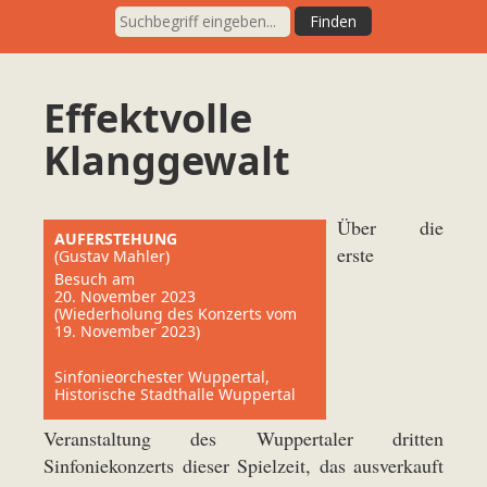
Effektvolle
Klanggewalt
Über die
AUFERSTEHUNG
erste
(Gustav Mahler)
Besuch am
20. November 2023
(Wiederholung des Konzerts vom
19. November 2023)
Sinfonieorchester Wuppertal,
Historische Stadthalle Wuppertal
Veranstaltung des Wuppertaler dritten
Sinfoniekonzerts dieser Spielzeit, das ausverkauft