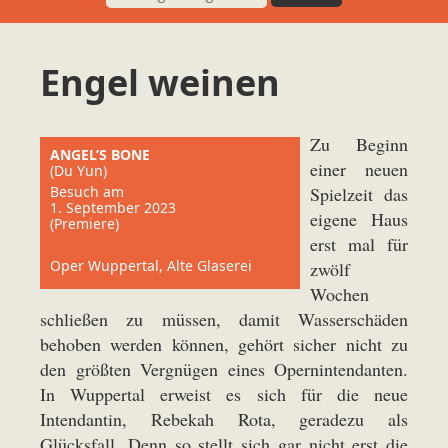
Engel weinen
Zu Beginn
ANGEL’S BONE
einer neuen
(Du Yun)
Besuch am
Spielzeit das
1. September 2023
eigene Haus
(Premiere)
erst mal für
Oper Wuppertal, Alte Glaserei
zwölf
Wochen
schließen zu müssen, damit Wasserschäden
behoben werden können, gehört sicher nicht zu
den größten Vergnügen eines Opernintendanten.
In Wuppertal erweist es sich für die neue
Intendantin, Rebekah Rota, geradezu als
Glücksfall. Denn so stellt sich gar nicht erst die