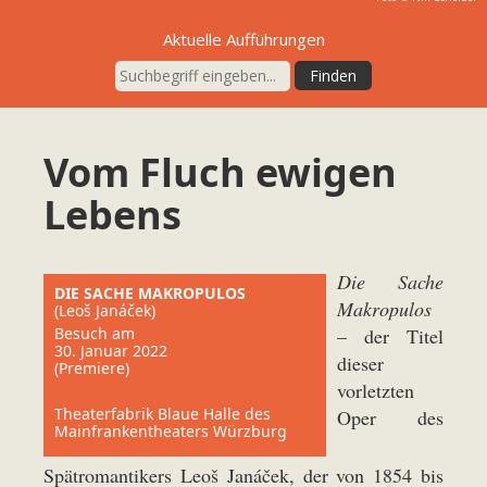
Aktuelle Aufführungen
Vom Fluch ewigen
Lebens
Die Sache
DIE SACHE MAKROPULOS
Makropulos
(Leoš Janáček)
Besuch am
– der Titel
30. Januar 2022
dieser
(Premiere)
vorletzten
Theaterfabrik Blaue Halle des
Oper des
Mainfrankentheaters Würzburg
Spätromantikers Leoš Janáček, der von 1854 bis