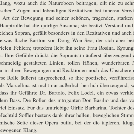
ang, wozu auch die Naturoboen beitragen, eilt nie zu sehr
ischen“ Zügen und lebendigen Rezitativen bei inneren Verwi
en Art der Bewegung und seiner schönen, tragenden, stark
 Hauptrolle hat die quirlige Susanna; sie besitzt Verstand u
nreichen Sopran, gefällt besonders in den Rezitativen und auch
 etwas flache Bariton von Dong Won Seo, der sich aber bei 
ielen Fehlern; trotzdem liebt ihn seine Frau Rosina. Kyoung
. Ihre Gefühle drückt die Sopranistin äußerst überzeugend 
eschmeidig gestalteten Linien, tollen Höhen, wunderbare
ur in ihren Bewegungen und Reaktionen noch das Unsichere e
e Rolle äußerst ansprechend, so ihre poetische, verführeris
ls Marcellina ist nicht nur äußerlich herrlich überzeugend, s
dass ihr Gefährte Dr. Bartolo, Felix Lodel, ein etwas verk
nklem Bass. Die Rollen des intriganten Don Basilio und des
l Einsatz. Für das umtriebige Girlie Barbarina, Tochter des
 Mechtild Söffler bestens dank ihrer hellen, beweglichen Stim
omische Seite dieser Opera buffa, bei der die tapferen, klu
gewogenen Klang.