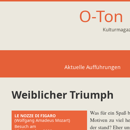
O-Ton
Kulturmagaz
Aktuelle Aufführungen
Weiblicher Triumph
Was für ein Spaß 
LE NOZZE DI FIGARO
Motiven zu viel h
(Wolfgang Amadeus Mozart)
Besuch am
der stand? Eher uns