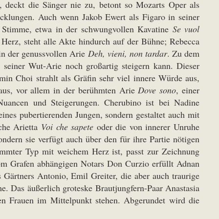
, deckt die Sänger nie zu, betont so Mozarts Oper als
cklungen. Auch wenn Jakob Ewert als Figaro in seiner
en Stimme, etwa in der schwungvollen Kavatine
Se vuol
nd Herz, steht alle Akte hindurch auf der Bühne; Rebecca
 in der genussvollen Arie
Deh, vieni, non tardar
. Zu dem
seiner Wut-Arie noch großartig steigern kann. Dieser
min Choi strahlt als Gräfin sehr viel innere Würde aus,
aus, vor allem in der berühmten Arie
Dove sono
, einer
n Nuancen und Steigerungen. Cherubino ist bei Nadine
ines pubertierenden Jungen, sondern gestaltet auch mit
che Arietta
Voi che sapete
oder die von innerer Unruhe
ondern sie verfügt auch über den für ihre Partie nötigen
lemmter Typ mit weichem Herz ist, passt zur Zeichnung
 vom Grafen abhängigen Notars Don Curzio erfüllt Adnan
 Gärtners Antonio, Emil Greiter, die aber auch traurige
me. Das äußerlich groteske Brautjungfern-Paar Anastasia
gen Frauen im Mittelpunkt stehen. Abgerundet wird die