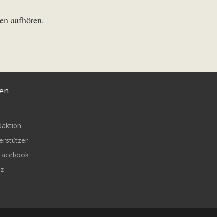
gen aufhören.
ten
daktion
erstützer
Facebook
tz