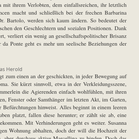
a mit ihrem Verlobten, dem einfallsreichen, ihr letztlich
ancen macht und schließlich bei der frechen Barbarina
 Dr. Bartolo, werden sich kaum ändern. So bedeutet der
schen den Geschlechtern und sozialen Positionen. Dank
 verliert ein wenig an gesellschaftspolitischer Brisanz
r da Ponte geht es mehr um seelische Beziehungen der
as Herold
gt zum einen an der geschickten, in jeder Bewegung auf
a. Sie kürzt sinnvoll, etwa in der Verkleidungsszene,
mmerlein die Agierenden einfach wohlfühlen, mit ihren
en, Fenster oder Samthänger im letzten Akt, im Garten,
 Befürchtungen hinweist. Alles beginnt in einem leeren
n platzt, fallen diese herunter; er zählt sie ab, eine
angekommen. Mit Verhinderungen geht es weiter. Susanna
tigen Wohnung abhalten, doch der will die Hochzeit der
re, aber durchaus aktive Marcellina zu binden. Doch das