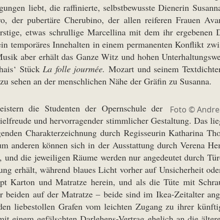
igungen liebt, die raffinierte, selbstbewusste Dienerin Susann
ro, der pubertäre Cherubino, der allen reiferen Frauen Av
urstige, etwas schrullige Marcellina mit dem ihr ergebenen
ein temporäres Innehalten in einem permanenten Konflikt zwi
usik aber erhält das Ganze Witz und hohen Unterhaltungswert,
chais‘ Stück
La folle jourmée.
Mozart und seinem Textdichte
a zu sehen an der menschlichen Nähe der Gräfin zu Susanna.
istern die Studenten der Opernschule der
Foto © Andre
lfreude und hervorragender stimmlicher Gestaltung. Das lie
enden Charakterzeichnung durch Regisseurin Katharina Thom
 zum anderen können sich in der Ausstattung durch Verena He
e, und die jeweiligen Räume werden nur angedeutet durch Tür
ng erhält, während blaues Licht vorher auf Unsicherheit oder
t Karton und Matratze herein, und als die Tüte mit Schraube
er beiden auf der Matratze – beide sind im Ikea-Zeitalter 
 den liebestollen Grafen vom leichten Zugang zu ihrer künf
mit einem gefälschten Darlehens-Vertrag ehelich an die älte