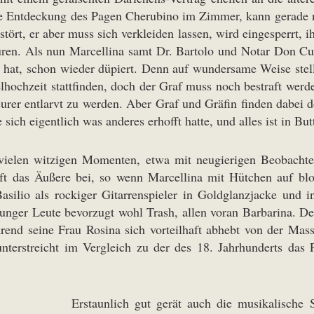
n, die Entdeckung des Pagen Cherubino im Zimmer, kann gerade
stört, er aber muss sich verkleiden lassen, wird eingesperrt, 
puren. Als nun Marcellina samt Dr. Bartolo und Notar Don Cu
lt hat, schon wieder düpiert. Denn auf wundersame Weise stel
lhochzeit stattfinden, doch der Graf muss noch bestraft werd
teurer entlarvt zu werden. Aber Graf und Gräfin finden dabe
 sich eigentlich was anderes erhofft hatte, und alles ist in But
 vielen witzigen Momenten, etwa mit neugierigen Beobachte
 oft das Äußere bei, so wenn Marcellina mit Hütchen auf bl
lio als rockiger Gitarrenspieler in Goldglanzjacke und in 
junger Leute bevorzugt wohl Trash, allen voran Barbarina. D
rend seine Frau Rosina sich vorteilhaft abhebt von der Mas
nterstreicht im Vergleich zu der des 18. Jahrhunderts das P
Erstaunlich gut gerät auch die musikalische 