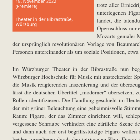
18. November 2022
trotz aller Erniedr
(Premiere)
unterlegenen Figa
Theater in der Bibrastraße,
landet, die tatend
Würzburg
Opernschluss nur 
Mozarts genialer M
der ursprünglich revolutionären Vorlage von Beaumar
Personen untereinander als um soziale Positionen, etw
Im Würzburger Theater in der Bibrastraße nun bege
Würzburger Hochschule für Musik mit ansteckender Spie
die Musik reagierenden Inszenierung und der überzeug
lässt die deutschen Übertitel „moderner“ übersetzen,
Rollen identifizieren. Die Handlung geschieht im Heut
der mit grüner Beleuchtung eine geheimnisvolle Stimmu
Raum: Figaro, der das Zimmer einrichten will, schlepp
vergessene Schraube verhindert eine zärtliche Szene d
und dann auch der erst begriffsstutzige Figaro wollen
beiden torpedieren durch den intriganten Plan, Figaro 