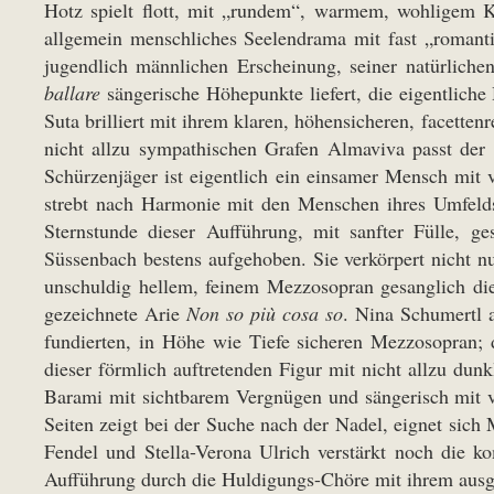
Hotz spielt flott, mit „rundem“, warmem, wohligem Kl
allgemein menschliches Seelendrama mit fast „romant
jugendlich männlichen Erscheinung, seiner natürlich
ballare
sängerische Höhepunkte liefert, die eigentliche
Suta brilliert mit ihrem klaren, höhensicheren, facette
nicht allzu sympathischen Grafen Almaviva passt der
Schürzenjäger ist eigentlich ein einsamer Mensch mit v
strebt nach Harmonie mit den Menschen ihres Umfelds
Sternstunde dieser Aufführung, mit sanfter Fülle, g
Süssenbach bestens aufgehoben. Sie verkörpert nicht n
unschuldig hellem, feinem Mezzosopran gesanglich dies
gezeichnete Arie
Non so più cosa so
. Nina Schumertl a
fundierten, in Höhe wie Tiefe sicheren Mezzosopran; 
dieser förmlich auftretenden Figur mit nicht allzu du
Barami mit sichtbarem Vergnügen und sängerisch mit vie
Seiten zeigt bei der Suche nach der Nadel, eignet sich
Fendel und Stella-Verona Ulrich verstärkt noch die k
Aufführung durch die Huldigungs-Chöre mit ihrem aus