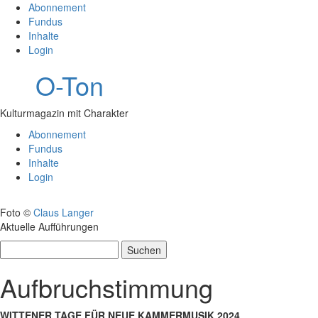
Abonnement
Fundus
Inhalte
Login
O-Ton
Kulturmagazin mit Charakter
Abonnement
Fundus
Inhalte
Login
Foto ©
Claus Langer
Aktuelle Aufführungen
Suchen
nach:
Aufbruchstimmung
WITTENER TAGE FÜR NEUE KAMMERMUSIK 2024