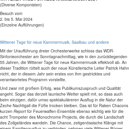
(Diverse Komponisten)
Besuch vom
2. bis 5. Mai 2024
(Einzelne Aufführungen)
Wittener Tage für neue Kammermusik, Saalbau und andere
Mit der Uraufführung dreier Orchesterwerke schloss das WDR-
Sinfonieorchester am Sonntagnachmittag, wie in den zurückliegenden
55 Jahren, die Wittener Tage für neue Kammermusik effektvoll ab. An
dieser Tradition rüttelt auch der neue Künstlerische Leiter Patrick Hahn
nicht, der in diesem Jahr sein erstes von ihm gestricktes und
verantwortetes Programm vorstellte.
Und zwar mit großem Erfolg, was Publikumszuspruch und Qualität
angeht. Sogar das derzeit launische Wetter spielt mit, so dass auch
beim einzigen, dafür umso spektakuläreren Ausflug in die Natur der
Zeche Nachtigall die Füße trocken bleiben. Das ist für Raken Chacons
kurzen
Report
für Feuerwaffen-Ensemble ebenso wichtig wie für die
acht Trompeter des Monochrome Projects, die durch die Landschaft
des Zollgeländes wandeln. Die Chance, zeitgenössische Klänge mit
einem Familienausflug zu verbinden, nehmen viele Wittener Bürger