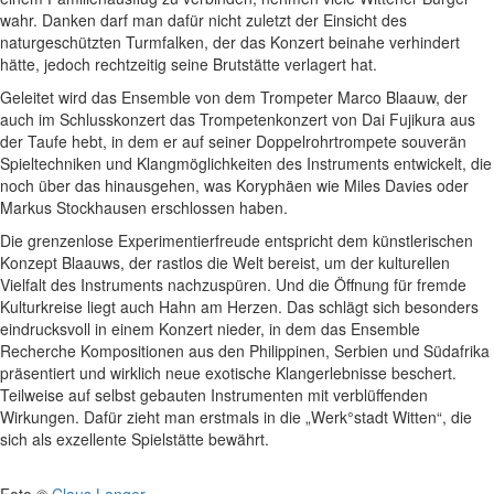
wahr. Danken darf man dafür nicht zuletzt der Einsicht des
naturgeschützten Turmfalken, der das Konzert beinahe verhindert
hätte, jedoch rechtzeitig seine Brutstätte verlagert hat.
Geleitet wird das Ensemble von dem Trompeter Marco Blaauw, der
auch im Schlusskonzert das Trompetenkonzert von Dai Fujikura aus
der Taufe hebt, in dem er auf seiner Doppelrohrtrompete souverän
Spieltechniken und Klangmöglichkeiten des Instruments entwickelt, die
noch über das hinausgehen, was Koryphäen wie Miles Davies oder
Markus Stockhausen erschlossen haben.
Die grenzenlose Experimentierfreude entspricht dem künstlerischen
Konzept Blaauws, der rastlos die Welt bereist, um der kulturellen
Vielfalt des Instruments nachzuspüren. Und die Öffnung für fremde
Kulturkreise liegt auch Hahn am Herzen. Das schlägt sich besonders
eindrucksvoll in einem Konzert nieder, in dem das Ensemble
Recherche Kompositionen aus den Philippinen, Serbien und Südafrika
präsentiert und wirklich neue exotische Klangerlebnisse beschert.
Teilweise auf selbst gebauten Instrumenten mit verblüffenden
Wirkungen. Dafür zieht man erstmals in die „Werk°stadt Witten“, die
sich als exzellente Spielstätte bewährt.