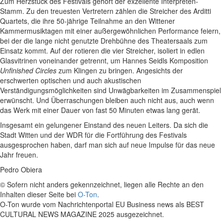
Zum Herzstück des Festivals gehört der exzellente Interpreten-
Stamm. Zu den treuesten Vertretern zählen die Streicher des Arditti
Quartets, die ihre 50-jährige Teilnahme an den Wittener
Kammermusiktagen mit einer außergewöhnlichen Performance feiern,
bei der die lange nicht genutzte Drehbühne des Theatersaals zum
Einsatz kommt. Auf der rotieren die vier Streicher, isoliert in edlen
Glasvitrinen voneinander getrennt, um Hannes Seidls Komposition
Unfinished Circles
zum Klingen zu bringen. Angesichts der
erschwerten optischen und auch akustischen
Verständigungsmöglichkeiten sind Unwägbarkeiten im Zusammenspiel
erwünscht. Und Überraschungen bleiben auch nicht aus, auch wenn
das Werk mit einer Dauer von fast 50 Minuten etwas lang gerät.
Insgesamt ein gelungener Einstand des neuen Leiters. Da sich die
Stadt Witten und der WDR für die Fortführung des Festivals
ausgesprochen haben, darf man sich auf neue Impulse für das neue
Jahr freuen.
Pedro Obiera
© Sofern nicht anders gekennzeichnet, liegen alle Rechte an den
Inhalten dieser Seite bei
O-Ton
.
O-Ton wurde vom Nachrichtenportal EU Business news als BEST
CULTURAL NEWS MAGAZINE 2025 ausgezeichnet.