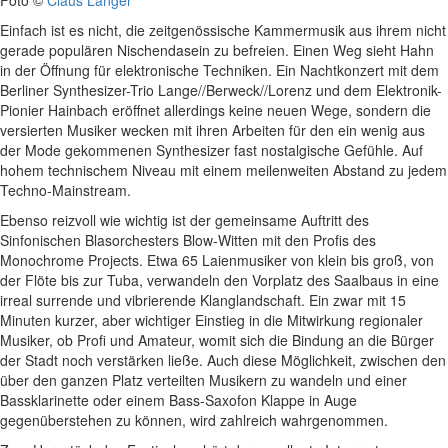
Foto ©
Claus Langer
Einfach ist es nicht, die zeitgenössische Kammermusik aus ihrem nicht
gerade populären Nischendasein zu befreien. Einen Weg sieht Hahn
in der Öffnung für elektronische Techniken. Ein Nachtkonzert mit dem
Berliner Synthesizer-Trio Lange//Berweck//Lorenz und dem Elektronik-
Pionier Hainbach eröffnet allerdings keine neuen Wege, sondern die
versierten Musiker wecken mit ihren Arbeiten für den ein wenig aus
der Mode gekommenen Synthesizer fast nostalgische Gefühle. Auf
hohem technischem Niveau mit einem meilenweiten Abstand zu jedem
Techno-Mainstream.
Ebenso reizvoll wie wichtig ist der gemeinsame Auftritt des
Sinfonischen Blasorchesters Blow-Witten mit den Profis des
Monochrome Projects. Etwa 65 Laienmusiker von klein bis groß, von
der Flöte bis zur Tuba, verwandeln den Vorplatz des Saalbaus in eine
irreal surrende und vibrierende Klanglandschaft. Ein zwar mit 15
Minuten kurzer, aber wichtiger Einstieg in die Mitwirkung regionaler
Musiker, ob Profi und Amateur, womit sich die Bindung an die Bürger
der Stadt noch verstärken ließe. Auch diese Möglichkeit, zwischen den
über den ganzen Platz verteilten Musikern zu wandeln und einer
Bassklarinette oder einem Bass-Saxofon Klappe in Auge
gegenüberstehen zu können, wird zahlreich wahrgenommen.