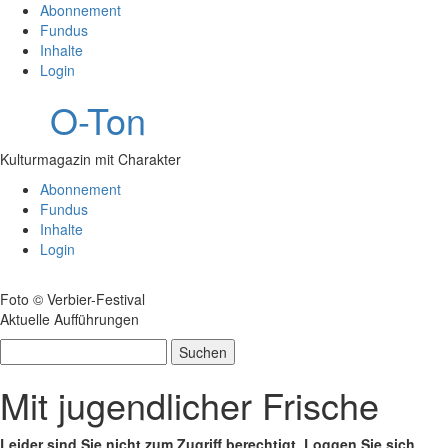
Abonnement
Fundus
Inhalte
Login
O-Ton
Kulturmagazin mit Charakter
Abonnement
Fundus
Inhalte
Login
Foto © Verbier-Festival
Aktuelle Aufführungen
Suchen
nach:
Mit jugendlicher Frische
Leider sind Sie nicht zum Zugriff berechtigt. Loggen Sie sich