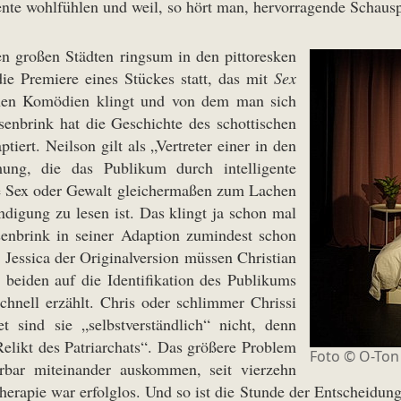
te wohlfühlen und weil, so hört man, hervorragende Schauspi
n großen Städten ringsum in den pittoresken
ie Premiere eines Stückes statt, das mit
Sex
ichen Komödien klingt und von dem man sich
ssenbrink hat die Geschichte des schottischen
ert. Neilson gilt als „Vertreter einer in den
mung, die das Publikum durch intelligente
ie Sex oder Gewalt gleichermaßen zum Lachen
igung zu lesen ist. Das klingt ja schon mal
enbrink in seiner Adaption zumindest schon
 Jessica der Originalversion müssen Christian
beiden auf die Identifikation des Publikums
chnell erzählt. Chris oder schlimmer Chrissi
t sind sie „selbstverständlich“ nicht, denn
elikt des Patriarchats“. Das größere Problem
Foto © O-Ton
erbar miteinander auskommen, seit vierzehn
rapie war erfolglos. Und so ist die Stunde der Entscheidung 