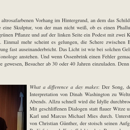
 altrosafarbenen Vorhang im Hintergrund, an dem das Schild 
e eine Skulptur, von der man nicht weiß, ob es einen Phallus
rgrünen Pflanze und auf der linken Seite ein Podest mit zwei
970. Einmal mehr scheint es gelungen, die Schere zwische
ung fast auseinanderbricht. Das Licht ist wie bei solchen Gel
 Monologe anstehen. Und wenn Ossenbrink einen Fehler gemac
e gewesen, Besucher ab 30 oder 40 Jahren einzuladen. Denn m
What a difference a day makes
: Der Song, d
Interpretation von Dinah Washington zu Weltr
Abends. Allzu schnell wird die Idylle durchbro
Mit geschliffenen Dialogen statt flauer Witze 
Karl und Marcus Michael Mies durch. Unterstü
von Christian Günther, der stoisch seinen Au