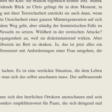
ert bei Karl: Sie braucht eigentlich keinen Text. Mimik
heidende Blick zu Chris gelingt ihr in dem Moment, in
g mit ihrer Textsicherheit entzückt sie auch dann, wenn
die Unsicherheit einer ganzen Männergeneration auf sich
dem Weg geht, aber ständig der feministischen Falle zu
 Nesseln zu setzen. Wildheit in der erotischen Attacke?
ergangenheit an, weil sie diskriminierend wirken. Aber
llverein im Bett zu denken. Ja, das ist jetzt alles ein
fferenziert mit Anforderungen einer Frau umgehen, die
lachen. Es ist eine verrückte Situation, die dem Leben
l man sich das selbst anschauen muss. Der aufbrausende
 um sich den herrlichen Ortskern anzuschauen und sein
onders empfehlenswert für Paare, die sich dringend mal