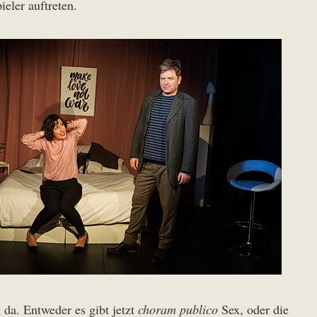
eler auftreten.
da. Entweder es gibt jetzt
choram publico
Sex, oder die