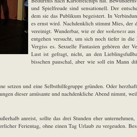
Bedürfnis nach Kartoffelchips hat. Bewundernsw
und Spielfreude sind sensationell. Der entsc
dem sie das Publikum begeistert. In Verbindun
es ernst wird. Nachdenklich stimmt Mies, der 
vereinigt. Wunderbar, wie er der
wokeness
aus 
entgehen versucht, um sich noch tiefer in die
Vergiss es. Sexuelle Fantasien gehören der V
Lust ist gefragt, nicht, an den Lieblingsfußba
bisschen pauschal, aber wie soll ein Mann di
e setzen und eine Selbsthilfegruppe gründen. Oder herzhaft 
ndungen dieser amüsante und nachdenkliche Abend nimmt, wei
ußerhalb anreist, sollte das drei Stunden eher unternehmen,
rlicher Ferientag, ohne einen Tag Urlaub zu vergeuden. Bes