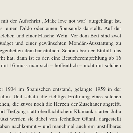
mit der Aufschrift „Make love not war“ aufgehängt ist,
, einen Dildo oder einen Speisepilz darstellt. Auf der
 Kelchen und einer Flasche Wein. Vor dem Bett sind zwei
n Budget und einer gewünschten Mondän-Ausstattung zu
egenheiten denkbar einfach. Schön aber der Einfall, das
ht hat, dann ist es der, eine Besucherempfehlung ab 16
it 16 muss man sich – hoffentlich – nicht mit solchen
er 1934 im Spanischen entstand, gelangte 1959 in der
uhm. Und schafft die richtige Eröffnung eines solchen
chen, die zuvor noch die Herzen der Zuschauer angreift.
und Tiefgang statt oberflächlichem Klamauk starten Julia
tzt werden sie dabei von Techniker Günni, dargestellt
fgaben nachkommt – und manchmal auch ein unstillbares