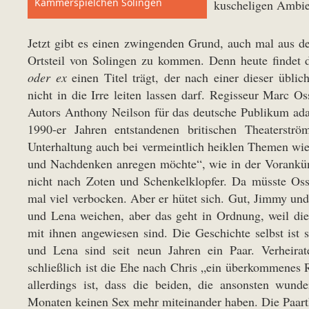
Kammerspielchen Solingen
kuscheligen Ambien
Jetzt gibt es einen zwingenden Grund, auch mal aus de
Ortsteil von Solingen zu kommen. Denn heute findet d
oder ex
einen Titel trägt, der nach einer dieser übl
nicht in die Irre leiten lassen darf. Regisseur Marc O
Autors Anthony Neilson für das deutsche Publikum adapti
1990-er Jahren entstandenen britischen Theaterströ
Unterhaltung auch bei vermeintlich heiklen Themen w
und Nachdenken anregen möchte“, wie in der Vorankünd
nicht nach Zoten und Schenkelklopfer. Da müsste Oss
mal viel verbocken. Aber er hütet sich. Gut, Jimmy und
und Lena weichen, aber das geht in Ordnung, weil die 
mit ihnen angewiesen sind. Die Geschichte selbst ist s
und Lena sind seit neun Jahren ein Paar. Verheirate
schließlich ist die Ehe nach Chris „ein überkommenes R
allerdings ist, dass die beiden, die ansonsten wund
Monaten keinen Sex mehr miteinander haben. Die Paarthe