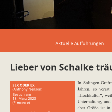
Aktuelle Aufführungen
Lieber von Schalke tr
In Solingen-Gräfr
SEX ODER EX
Jahren, so verrät 
(Anthony Neilson)
Besuch am
„Hochkultur“, weil
18. März 2023
Unterhaltung, und
(Premiere)
aber Größe ist in