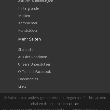
Aktuelle Aufführungen
Hintergründe
Medien
Kommentar
Kunststücke
Mehr Seiten
Startseite
Aus der Redaktion
Unsere Unterstützer
O-Ton bei Facebook
Datenschutz
Links
© Sofern nicht anders gekennzeichnet, liegen alle Rechte an den
Inhalten dieser Seite bei
O-Ton
.
O-Ton wurde vom Nachrichtenportal EU Business news als BEST