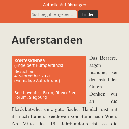
Aktuelle Aufführungen
Auferstanden
Das Bessere,
KÖNIGSKINDER
sagen
(Engelbert Humperdinck)
Besuch am
manche, sei
4. September 2021
der Feind des
(Einmalige Aufführung)
Guten.
Beethovenfest Bonn, Rhein-Sieg-
Denken wir
Forum, Siegburg
an die
Pferdekutsche, eine gute Sache. Händel reist mit
ihr nach Italien, Beethoven von Bonn nach Wien.
Ab Mitte des 19. Jahrhunderts ist es die