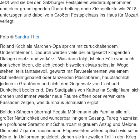
Jetzt wird sie bei den Salzburger Festspielen wiederaufgenommen
und einer grundlegenden Überarbeitung ohne Zirkuseffekte wie 2018
unterzogen und dabei vom Großen Festspielhaus ins Haus für Mozart
verlegt.
Foto ©
Sandra Then
Roland Koch als Märchen-Opa spricht mit zurückhaltendem
Understatement. Dadurch werden viele der aufgesetzt klingenden
Dialoge ersetzt und verkürzt. Was dann folgt, ist eine Fülle von auch
ironischen Ideen, die sich jedoch bisweilen etwas selbst im Wege
stehen, teils fantasievoll, gewürzt mit Revueelementen wie einem
Schmetterlingsballett oder tanzenden Plüschbären, hauptsächlich
jedoch in Grautönen und nicht den Gegensatz von Licht und
Dunkelheit bedienend. Das Stadtpalais von Katharina Schlipf kann sich
drehen und immer wieder neue Räume öffnen oder verwinkelte
Fassaden zeigen, was durchaus Schausinn ergibt.
Bei den Sängern überragt Regula Mühlemann als Pamina alle mit
großer Natürlichkeit und wunderbar innigem Gesang. Tareq Nazmi ist
ein profunder Sarastro mit Schnurrbart in grauem Anzug und Melone.
Die meist Zigarren rauchenden Eingeweihten wirken optisch wie seine
Klone. In Uniformen gekleidet, ziehen sie im zweiten Teil in den Krieg.