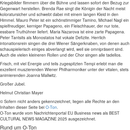
Kriegsbilder flimmern über die Bühne und lassen sofort den Bezug zur
Gegenwart herstellen. Brenda Rae singt die Königin der Nacht meist
koloratursicher und schwebt dabei mit einem langen Kleid in den
Himmel. Mauro Peter ist ein schönstimmiger Tamino, Michael Nagl ein
spielfreudiger, kerniger Papageno, ein Fleischhauer, der nur tote,
essbare Truthühner liefert. Maria Nazarova ist eine zarte Papagena.
Peter Tantsits als Monostatos hat vokale Defizite. Herrlich
intonationsrein singen die drei Wiener Sängerknaben, von denen auch
schauspielerisch einiges abverlangt wird, weil sie omnipräsent sind.
Auch die vielen kleineren Rollen und der Chor singen alle tadellos.
Frisch, mit viel Energie und teils zugespitzten Tempi erlebt man die
exzellent muszierenden Wiener Philharmoniker unter der vitalen, stets
animierenden Joanna Mallwitz.
Großer Jubel.
Helmut Christian Mayer
© Sofern nicht anders gekennzeichnet, liegen alle Rechte an den
Inhalten dieser Seite bei
O-Ton
.
O-Ton wurde vom Nachrichtenportal EU Business news als BEST
CULTURAL NEWS MAGAZINE 2025 ausgezeichnet.
Rund um O-Ton