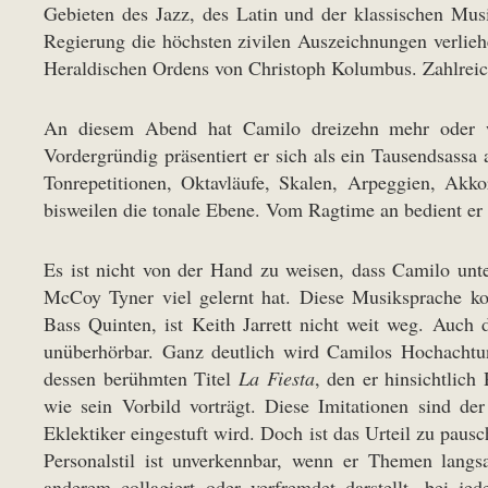
Gebieten des Jazz, des Latin und der klassischen Mus
Regierung die höchsten zivilen Auszeichnungen verlieh
Heraldischen Ordens von Christoph Kolumbus. Zahlre
An diesem Abend hat Camilo dreizehn mehr oder w
Vordergründig präsentiert er sich als ein Tausendsassa
Tonrepetitionen, Oktavläufe, Skalen, Arpeggien, Akk
bisweilen die tonale Ebene. Vom Ragtime an bedient er 
Es ist nicht von der Hand zu weisen, dass Camilo unt
McCoy Tyner viel gelernt hat. Diese Musiksprache k
Bass Quinten, ist Keith Jarrett nicht weit weg. Auch d
unüberhörbar. Ganz deutlich wird Camilos Hochacht
dessen berühmten Titel
La Fiesta
, den er hinsichtlic
wie sein Vorbild vorträgt. Diese Imitationen sind d
Eklektiker eingestuft wird. Doch ist das Urteil zu paus
Personalstil ist unverkennbar, wenn er Themen langs
anderem collagiert oder verfremdet darstellt, bei jed