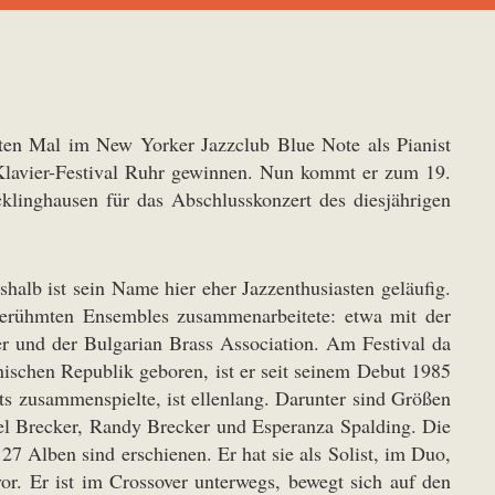
en Mal im New Yorker Jazzclub Blue Note als Pianist
s Klavier-Festival Ruhr gewinnen. Nun kommt er zum 19.
klinghausen für das Abschlusskonzert des diesjährigen
halb ist sein Name hier eher Jazzenthusiasten geläufig.
n berühmten Ensembles zusammenarbeitete: etwa mit der
und der Bulgarian Brass Association. Am Festival da
ischen Republik geboren, ist er seit seinem Debut 1985
ts zusammenspielte, ist ellenlang. Darunter sind Größen
el Brecker, Randy Brecker und Esperanza Spalding. Die
7 Alben sind erschienen. Er hat sie als Solist, im Duo,
. Er ist im Crossover unterwegs, bewegt sich auf den