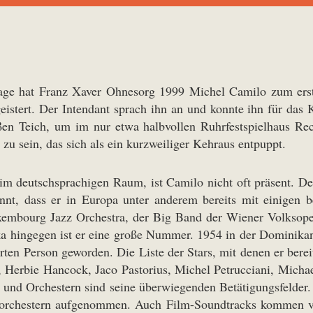
age hat Franz Xaver Ohnesorg 1999 Michel Camilo zum erst
eistert. Der Intendant sprach ihn an und konnte ihn für da
en Teich, um im nur etwa halbvollen Ruhrfestspielhaus Rec
 zu sein, das sich als ein kurzweiliger Kehraus entpuppt.
im deutschsprachigen Raum, ist Camilo nicht oft präsent. Des
kannt, dass er in Europa unter anderem bereits mit einige
bourg Jazz Orchestra, der Big Band der Wiener Volksoper 
ka hingegen ist er eine große Nummer. 1954 in der Dominikan
en Person geworden. Die Liste der Stars, mit denen er berei
, Herbie Hancock, Jaco Pastorius, Michel Petrucciani, Micha
 und Orchestern sind seine überwiegenden Betätigungsfelder. 2
orchestern aufgenommen. Auch Film-Soundtracks kommen vor