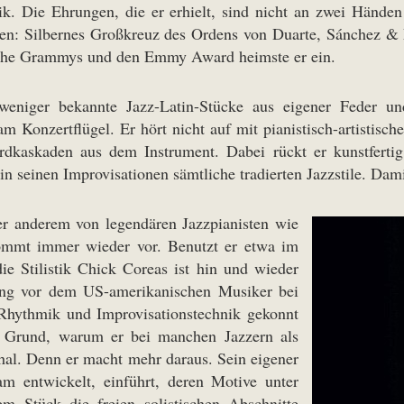
ik. Die Ehrungen, die er erhielt, sind nicht an zwei Hände
en: Silbernes Großkreuz des Ordens von Duarte, Sánchez & Mel
iche Grammys und den Emmy Award heimste er ein.
eniger bekannte Jazz-Latin-Stücke aus eigener Feder u
 am Konzertflügel. Er hört nicht auf mit pianistisch-artistis
ordkaskaden aus dem Instrument. Dabei rückt er kunstfert
in seinen Improvisationen sämtliche tradierten Jazzstile. Da
er anderem von legendären Jazzpianisten wie
ommt immer wieder vor. Benutzt er etwa im
ie Stilistik Chick Coreas ist hin und wieder
ung vor dem US-amerikanischen Musiker bei
h Rhythmik und Improvisationstechnik gekonnt
er Grund, warum er bei manchen Jazzern als
chal. Denn er macht mehr daraus. Sein eigener
am entwickelt, einführt, deren Motive unter
em Stück die freien solistischen Abschnitte