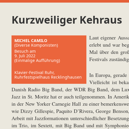
Kurzweiliger Kehraus
Laut eigener Auss
MICHEL CAMILO
erlebt und war beg
(Diverse Komponisten)
Besuch am
Mal über den groß
9. Juli 2022
Festivals zuständig
(Einmalige Aufführung)
Klavier-Festival Ruhr,
In Europa, gerade 
Ruhrfestspielhaus Recklinghausen
Vielleicht ist be
Danish Radio Big Band, der WDR Big Band, dem Luxem
Jazz in St. Moritz hat er auch teilgenommen. In Ameri
in der New Yorker Carnegie Hall zu einer bemerkenswert
wie Dizzy Gillespie, Paquito D’Rivera, George Benson
Arbeit mit Jazzformationen unterschiedlicher Besetzung
im Trio, im Sextett, mit Big Band und mit Symphonie