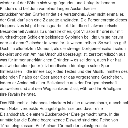
wieder auf der Bühne sich vergnügenden und Unfug treibenden
Kindern und bei dem von einer langen Auslandsreise
zurückkehrenden Grafen findet sie Verständnis. Aber nicht einmal er,
der Graf, darf sich eine Zigarette anzünden. Die Personenregie dieses
Gegensatzes ist gut herausgearbeitet. Um die schlafwandlerische
Besonderheit Aminas zu unterstreichen, gibt Villazón ihr drei nur mit
durchsichtigen Schleiern bekleidete Sylphiden bei, die um sie herum
oder auf dem Gletscher tanzend ihr Unwesen treiben. So weit, so gut!
Doch im allerletzten Moment, als die strenge Dorfgemeinschaft schon
bekehrt und von Aminas Unschuld überzeugt ist, zerstört Villazón aus
was für immer unerklärlichen Gründen – es sei denn, auch hier hat
mal wieder einer jener jetzt modischen Ideologen seine Spur
hinterlassen – die innere Logik des Textes und der Musik. Inmitten des
jubelnden Finales der Oper ändert er das vorgesehene Geschehen,
indem er Amina mit einer Reisetasche aus der Dorfgemeinschaft
ausweisen und auf den Weg schicken lässt, während ihr Bräutigam
ihre Rivalin heiratet.
Das Bühnenbild Johannes Leiackers ist eine unwandelbare, manchmal
vom Nebel verdeckte Hochgebirgskulisse und davor eine
Eislandschaft, die einem Zuckerbäcker Ehre gemacht hätte. In die
unmittelbar die Bühne begrenzende Eiswand sind eine Reihe von
Türen eingelassen. Auf Aminas Tür malt der selbstgerechte