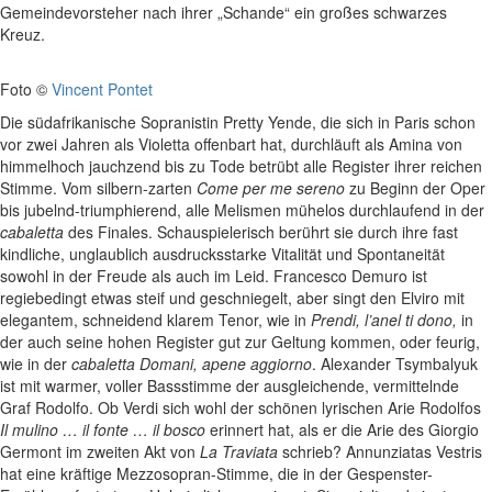
Gemeindevorsteher nach ihrer „Schande“ ein großes schwarzes
Kreuz.
Foto ©
Vincent Pontet
Die südafrikanische Sopranistin Pretty Yende, die sich in Paris schon
vor zwei Jahren als Violetta offenbart hat, durchläuft als Amina von
himmelhoch jauchzend bis zu Tode betrübt alle Register ihrer reichen
Stimme. Vom silbern-zarten
Come per me sereno
zu Beginn der Oper
bis jubelnd-triumphierend, alle Melismen mühelos durchlaufend in der
cabaletta
des Finales. Schauspielerisch berührt sie durch ihre fast
kindliche, unglaublich ausdrucksstarke Vitalität und Spontaneität
sowohl in der Freude als auch im Leid. Francesco Demuro ist
regiebedingt etwas steif und geschniegelt, aber singt den Elviro mit
elegantem, schneidend klarem Tenor, wie in
Prendi, l’anel ti dono,
in
der auch seine hohen Register gut zur Geltung kommen, oder feurig,
wie in der
cabaletta
Domani, apene aggiorno
. Alexander Tsymbalyuk
ist mit warmer, voller Bassstimme der ausgleichende, vermittelnde
Graf Rodolfo. Ob Verdi sich wohl der schönen lyrischen Arie Rodolfos
Il mulino … il fonte … il bosco
erinnert hat, als er die Arie des Giorgio
Germont im zweiten Akt von
La Traviata
schrieb? Annunziatas Vestris
hat eine kräftige Mezzosopran-Stimme, die in der Gespenster-