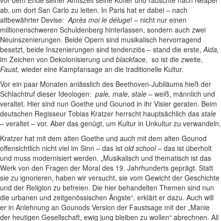
vor dem Ende seiner Amtszeit seine Koffer und rauschte nach Neapel
ab, um dort San Carlo zu leiten. In Paris hat er dabei – nach
altbewährter Devise:
Après moi le déluge
! – nicht nur einen
millionenschweren Schuldenberg hinterlassen, sondern auch zwei
Neuinszenierungen. Beide Opern sind musikalisch hervorragend
besetzt, beide Inszenierungen sind tendenziös – stand die erste,
Aida,
im Zeichen von Dekolonisierung und
blackface
, so ist die zweite,
Faust,
wieder eine Kampfansage an die traditionelle Kultur.
Vor ein paar Monaten anlässlich des Beethoven-Jubiläums hieß der
Schlachtruf dieser Ideologen:
pale, male, stale –
weiß, männlich und
veraltet. Hier sind nun Goethe und Gounod in ihr Visier geraten. Beim
deutschen Regisseur Tobias Kratzer herrscht hauptsächlich das
stale
– veraltet – vor. Aber das genügt, um Kultur in Unkultur zu verwandeln.
Kratzer hat mit dem alten Goethe und auch mit dem alten Gounod
offensichtlich nicht viel im Sinn – das ist
old school
– das ist überholt
und muss modernisiert werden. „Musikalisch und thematisch ist das
Werk von den Fragen der Moral des 19. Jahrhunderts geprägt. Statt
sie zu ignorieren, haben wir versucht, sie vom Gewicht der Geschichte
und der Religion zu befreien. Die hier behandelten Themen sind nun
die urbanen und zeitgenössischen Ängste“, erklärt er dazu. Auch will
er in Anlehnung an Gounods Version der Faustsage mit der „Manie
der heutigen Gesellschaft, ewig jung bleiben zu wollen“ abrechnen. All