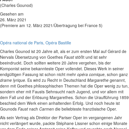
(Charles Gounod)
Gesehen am
26. März 2021
(Premiere am 12. März 2021/Übertragung bei France 5)
Opéra national de Paris, Opéra Bastille
Charles Gounod ist 20 Jahre alt, als er zum ersten Mal auf Gérard de
Nervals Übersetzung von Goethes
Faust
stößt und ist sehr
beeindruckt. Doch sollten weitere 20 Jahre vergehen, bis der
Komponist seine bekannteste Oper vollendet. Dieses Werk in seiner
endgültigen Fassung ist schon nicht mehr
opéra comique
, schon ganz
drame lyrique.
Es wird zu Recht in Deutschland
Margarethe
genannt,
denn mit Goethes philosophischen Themen hat die Oper wenig zu tun,
sondern eher mit Fausts Sehnsucht nach Jugend, und vor allem mit
dem Fall und der Erlösung Margarethes. Schon die Uraufführung 1859
beschied dem Werk einen anhaltenden Erfolg. Und noch heute ist
Gounods
Faust
nach
Carmen
die beliebteste französische Oper.
Als sein Vertrag als Direktor der Pariser Oper im vergangenen Jahr
nicht verlängert wurde, packte Stéphane Lissner schon einige Monate