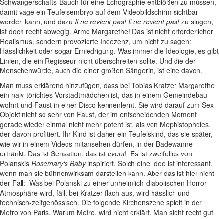
Schwangerschafts-Bauch für eine Echographie entblößen zu müssen,
damit vage ein Teufelsembryo auf dem Videobildschirm sichtbar
werden kann, und dazu
Il ne revient pas! Il ne revient pas!
zu singen,
ist doch recht abwegig. Arme Margarethe! Das ist nicht erforderlicher
Realismus, sondern provozierte Indezenz, um nicht zu sagen:
Hässlichkeit oder sogar Erniedrigung. Was immer die Ideologie, es gibt
Linien, die ein Regisseur nicht überschreiten sollte. Und die der
Menschenwürde, auch die einer großen Sängerin, ist eine davon.
Man muss erklärend hinzufügen, dass bei Tobias Kratzer Margarethe
ein naiv-törichtes Vorstadtmädchen ist, das in einem Gemeindebau
wohnt und Faust in einer Disco kennenlernt. Sie wird darauf zum Sex-
Objekt nicht so sehr von Faust, der im entscheidenden Moment
gerade wieder einmal nicht mehr potent ist, als von Mephistopheles,
der davon profitiert. Ihr Kind ist daher ein Teufelskind, das sie später,
wie wir in einem Videos mitansehen dürfen, in der Badewanne
ertränkt. Das ist Sensation, das ist
event
! Es ist zweifellos von
Polanskis
Rosemary‘s Baby
inspiriert. Solch eine Idee ist interessant,
wenn man sie bühnenwirksam darstellen kann. Aber das ist hier nicht
der Fall: Was bei Polanski zu einer unheimlich-diabolischen Horror-
Atmosphäre wird, fällt bei Kratzer flach aus, wird hässlich und
technisch-zeitgenössisch. Die folgende Kirchenszene spielt in der
Metro von Paris. Warum Metro, wird nicht erklärt. Man sieht recht gut