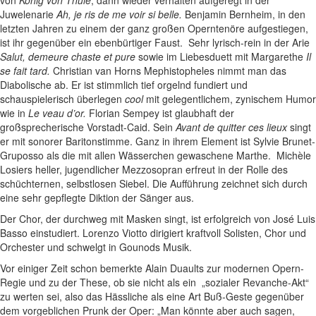
von
König von Thule
, dann wieder verhalten aufgeregt in der
Juwelenarie
Ah, je ris de me voir si belle.
Benjamin Bernheim, in den
letzten Jahren zu einem der ganz großen Operntenöre aufgestiegen,
ist ihr gegenüber ein ebenbürtiger Faust. Sehr lyrisch-rein in der Arie
Salut, demeure chaste et pure
sowie im Liebesduett mit Margarethe
Il
se fait tard.
Christian van Horns Mephistopheles nimmt man das
Diabolische ab. Er ist stimmlich tief orgelnd fundiert und
schauspielerisch überlegen
cool
mit gelegentlichem, zynischem Humor
wie in
Le veau d’or.
Florian Sempey ist glaubhaft der
großsprecherische Vorstadt-Caid. Sein
Avant de quitter ces lieux
singt
er mit sonorer Baritonstimme. Ganz in ihrem Element ist Sylvie Brunet-
Gruposso als die mit allen Wässerchen gewaschene Marthe. Michèle
Losiers heller, jugendlicher Mezzosopran erfreut in der Rolle des
schüchternen, selbstlosen Siebel. Die Aufführung zeichnet sich durch
eine sehr gepflegte Diktion der Sänger aus.
Der Chor, der durchweg mit Masken singt, ist erfolgreich von José Luis
Basso einstudiert. Lorenzo Viotto dirigiert kraftvoll Solisten, Chor und
Orchester und schwelgt in Gounods Musik.
Vor einiger Zeit schon bemerkte Alain Duaults zur modernen Opern-
Regie und zu der These, ob sie nicht als ein „sozialer Revanche-Akt“
zu werten sei, also das Hässliche als eine Art Buß-Geste gegenüber
dem vorgeblichen Prunk der Oper: „Man könnte aber auch sagen,