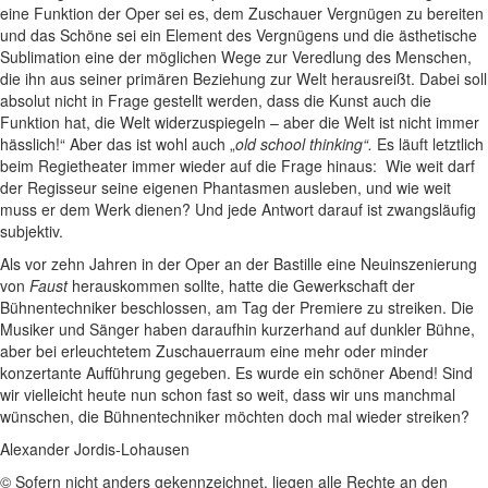
eine Funktion der Oper sei es, dem Zuschauer Vergnügen zu bereiten
und das Schöne sei ein Element des Vergnügens und die ästhetische
Sublimation eine der möglichen Wege zur Veredlung des Menschen,
die ihn aus seiner primären Beziehung zur Welt herausreißt. Dabei soll
absolut nicht in Frage gestellt werden, dass die Kunst auch die
Funktion hat, die Welt widerzuspiegeln – aber die Welt ist nicht immer
hässlich!“ Aber das ist wohl auch „
old school thinking“.
Es läuft letztlich
beim Regietheater immer wieder auf die Frage hinaus: Wie weit darf
der Regisseur seine eigenen Phantasmen ausleben, und wie weit
muss er dem Werk dienen? Und jede Antwort darauf ist zwangsläufig
subjektiv.
Als vor zehn Jahren in der Oper an der Bastille eine Neuinszenierung
von
Faust
herauskommen sollte, hatte die Gewerkschaft der
Bühnentechniker beschlossen, am Tag der Premiere zu streiken. Die
Musiker und Sänger haben daraufhin kurzerhand auf dunkler Bühne,
aber bei erleuchtetem Zuschauerraum eine mehr oder minder
konzertante Aufführung gegeben. Es wurde ein schöner Abend! Sind
wir vielleicht heute nun schon fast so weit, dass wir uns manchmal
wünschen, die Bühnentechniker möchten doch mal wieder streiken?
Alexander Jordis-Lohausen
© Sofern nicht anders gekennzeichnet, liegen alle Rechte an den