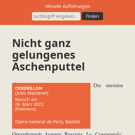
Aktuelle Aufführungen
Nicht ganz
gelungenes
Aschenputtel
Die meisten
CENDRILLON
(Jules Massenet)
Besuch am
26. März 2022
(Premiere)
Opéra national de Paris, Bastille
Opernfreunde kennen Rossinis
La Cenerentola,