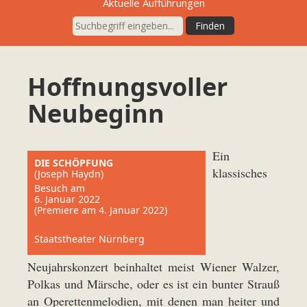
Aktuelle Aufführungen
Hoffnungsvoller
Neubeginn
Ein
DIE SCHÖPFUNG
klassisches
(Joseph Haydn)
Besuch am
6. Januar 2022
(Premiere am 4. Januar 2022)
Staatstheater Nürnberg
Neujahrskonzert beinhaltet meist Wiener Walzer,
Polkas und Märsche, oder es ist ein bunter Strauß
an Operettenmelodien, mit denen man heiter und