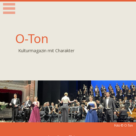
O-Ton
Kulturmagazin mit Charakter
Foto © O-Ton