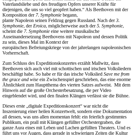
Vaterlandsliebe und des freudigen Opfers unserer Kräfte für
diejenigen, die uns so viel geopfert haben.“ Als Beethoven mit der
Komposition der
7. Symphonie
begann,
plante Napoleon seinen Feldzug gegen Russland. Nach der
3.
Symphonie
, der
Eroica
, möglicherweise auch der
5. Symphonie
,
scheint die
7. Symphonie
eine weitere musikalische
Auseinandersetzung Beethovens mit Napoleon und dessen Politik
zu sein, dieses Mal im Kontext der
europäischen Befreiungskriege von der jahrelangen napoleonischen
Vorherrschaft.
Zum Schluss des Expeditionskonzertes erzählt Mallwitz, dass
Beethoven sich auch viel mit schottischen und irischen Volksliedern
beschäftigt habe. So habe er für das irische Volkslied
Save me from
the grace and wise
ein Zwischenspiel geschrieben, das eine enorme
Ähnlichkeit zum Hauptthema des vierten Satzes aufweist. Mit dem
Hinweis auf die große Orchesterbesatzung, die per Video
eingeblendet wird, und den finalen Klängen verlässt sie die Bühne.
Dieses erste „digitale Expeditionskonzert“ war nicht die
Inszenierung einer heilen Konzertwelt, sondern eine Dokumentation
all dessen, was uns allen momentan fehlt: ein feierlich gestimmtes
Publikum, ein prall mit Klängen gefüllter Orchestergraben, die
ganze Aura eines mit Leben und Lachen gefüllten Theaters. Und es
führt uns vor Augen, dass gerade in schwierigen Zeiten die Kultur