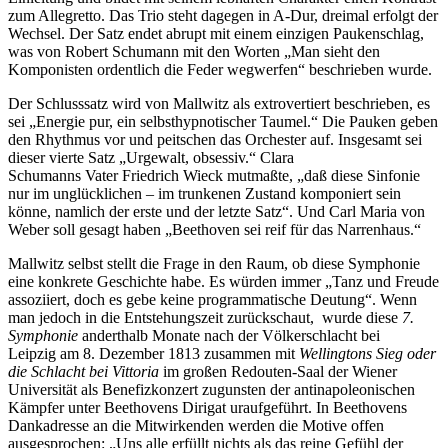
zum Allegretto. Das Trio steht dagegen in A-Dur, dreimal erfolgt der
Wechsel. Der Satz endet abrupt mit einem einzigen Paukenschlag,
was von Robert Schumann mit den Worten „Man sieht den
Komponisten ordentlich die Feder wegwerfen“ beschrieben wurde.
Der Schlusssatz wird von Mallwitz als extrovertiert beschrieben, es
sei „Energie pur, ein selbsthypnotischer Taumel.“ Die Pauken geben
den Rhythmus vor und peitschen das Orchester auf. Insgesamt sei
dieser vierte Satz „Urgewalt, obsessiv.“ Clara
Schumanns Vater Friedrich Wieck mutmaßte, „daß diese Sinfonie
nur im unglücklichen – im trunkenen Zustand komponiert sein
könne, namlich der erste und der letzte Satz“. Und Carl Maria von
Weber soll gesagt haben „Beethoven sei reif für das Narrenhaus.“
Mallwitz selbst stellt die Frage in den Raum, ob diese Symphonie
eine konkrete Geschichte habe. Es würden immer „Tanz und Freude
assoziiert, doch es gebe keine programmatische Deutung“. Wenn
man jedoch in die Entstehungszeit zurückschaut, wurde diese
7.
Symphonie
anderthalb Monate nach der Völkerschlacht bei
Leipzig am 8. Dezember 1813 zusammen mit
Wellingtons Sieg oder
die Schlacht bei Vittoria
im großen Redouten-Saal der Wiener
Universität als Benefizkonzert zugunsten der antinapoleonischen
Kämpfer unter Beethovens Dirigat uraufgeführt. In Beethovens
Dankadresse an die Mitwirkenden werden die Motive offen
ausgesprochen: „Uns alle erfüllt nichts als das reine Gefühl der