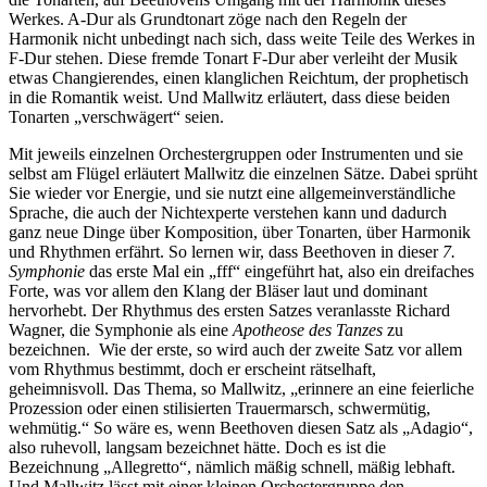
Werkes. A-Dur als Grundtonart zöge nach den Regeln der
Harmonik nicht unbedingt nach sich, dass weite Teile des Werkes in
F-Dur stehen. Diese fremde Tonart F-Dur aber verleiht der Musik
etwas Changierendes, einen klanglichen Reichtum, der prophetisch
in die Romantik weist. Und Mallwitz erläutert, dass diese beiden
Tonarten „verschwägert“ seien.
Mit jeweils einzelnen Orchestergruppen oder Instrumenten und sie
selbst am Flügel erläutert Mallwitz die einzelnen Sätze. Dabei sprüht
Sie wieder vor Energie, und sie nutzt eine allgemeinverständliche
Sprache, die auch der Nichtexperte verstehen kann und dadurch
ganz neue Dinge über Komposition, über Tonarten, über Harmonik
und Rhythmen erfährt. So lernen wir, dass Beethoven in dieser
7.
Symphonie
das erste Mal ein „fff“ eingeführt hat, also ein dreifaches
Forte, was vor allem den Klang der Bläser laut und dominant
hervorhebt. Der Rhythmus des ersten Satzes veranlasste Richard
Wagner, die Symphonie als eine
Apotheose des Tanzes
zu
bezeichnen. Wie der erste, so wird auch der zweite Satz vor allem
vom Rhythmus bestimmt, doch er erscheint rätselhaft,
geheimnisvoll. Das Thema, so Mallwitz, „erinnere an eine feierliche
Prozession oder einen stilisierten Trauermarsch, schwermütig,
wehmütig.“ So wäre es, wenn Beethoven diesen Satz als „Adagio“,
also ruhevoll, langsam bezeichnet hätte. Doch es ist die
Bezeichnung „Allegretto“, nämlich mäßig schnell, mäßig lebhaft.
Und Mallwitz lässt mit einer kleinen Orchestergruppe den