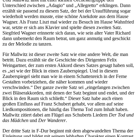
Unterschied zwischen „Adagio“ und „Allegretto“ erklingen. Dann
erzählt sie passend zu diesem Satz, der bei der Uraufführung sogar
wiederholt werden musste, eine schöne Anekdote aus dem Hause
Wagner. Als Franz Liszt mal wieder zu Besuch im Hause Wahnfried
war, setzte er sich ans Klavier und spielte diesen zweiten Satz.
Siegfried Wagner erinnerte sich daran, wie sein alter Vater Richard
dann unbemerkt den Raum betrat, um ganz anmutig und geschickt
zu der Melodie zu tanzen.
Für Mallwitz ist dieser zweite Satz wie eine andere Welt, die man
betritt. Dazu erzählt sie die Geschichte des Dirigenten Felix
Weingartner, der zum ersten Akkord dieses Satzes gesagt haben soll,
es „sei wie der Blick in einen Zauberspiegel. Und in diesem
Zauberspiegel sieht man wie in einem Schattenreich in der Ferne
Gestalten vorbeiziehen, die näher kommen und wieder
verschwinden.“ Der ganze zweite Satz sei „eingefangen zwischen
zwei Bläserakkorden, mit denen der Satz beginnt und endet, und der
Blick in den Raum sich schließt.“ Dieser Satz habe auch einen
großen Einfluss auf Franz Schubert gehabt, vor allem auf seine
Liedkompositionen, die häufig das Thema Tod zum Inhalt haben.
Mallwitz zitiert dabei am Flügel aus Schuberts Liedern
Der Tod und
das Mädchen
und
Der Wanderer
.
Der dritte Satz in F-Dur beginnt mit dem abgewandelten Thema der
Einleitung und bildet mit seinem lebhaften Charakter einen Kontrast