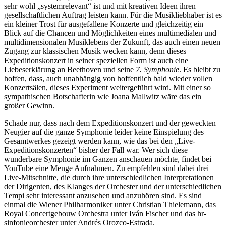
sehr wohl „systemrelevant“ ist und mit kreativen Ideen ihren
gesellschaftlichen Auftrag leisten kann. Für die Musikliebhaber ist es
ein kleiner Trost für ausgefallene Konzerte und gleichzeitig ein
Blick auf die Chancen und Möglichkeiten eines multimedialen und
multidimensionalen Musiklebens der Zukunft, das auch einen neuen
Zugang zur klassischen Musik wecken kann, denn dieses
Expeditionskonzert in seiner speziellen Form ist auch eine
Liebeserklärung an Beethoven und seine
7. Symphonie
. Es bleibt zu
hoffen, dass, auch unabhängig von hoffentlich bald wieder vollen
Konzertsälen, dieses Experiment weitergeführt wird. Mit einer so
sympathischen Botschafterin wie Joana Mallwitz wäre das ein
großer Gewinn.
Schade nur, dass nach dem Expeditionskonzert und der geweckten
Neugier auf die ganze Symphonie leider keine Einspielung des
Gesamtwerkes gezeigt werden kann, wie das bei den „Live-
Expeditionskonzerten“ bisher der Fall war. Wer sich diese
wunderbare Symphonie im Ganzen anschauen möchte, findet bei
YouTube eine Menge Aufnahmen. Zu empfehlen sind dabei drei
Live-Mitschnitte, die durch ihre unterschiedlichen Interpretationen
der Dirigenten, des Klanges der Orchester und der unterschiedlichen
Tempi sehr interessant anzusehen und anzuhören sind. Es sind
einmal die Wiener Philharmoniker unter Christian Thielemann, das
Royal Concertgebouw Orchestra unter Iván Fischer und das hr-
sinfonieorchester unter Andrés Orozco-Estrada.