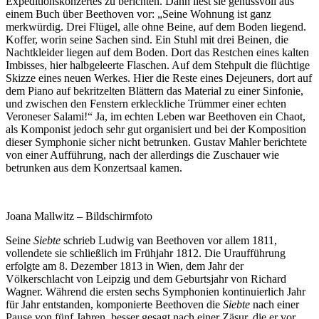
Expeditionskonzertes zu berichten. Dann liest sie genussvoll aus
einem Buch über Beethoven vor: „Seine Wohnung ist ganz
merkwürdig. Drei Flügel, alle ohne Beine, auf dem Boden liegend.
Koffer, worin seine Sachen sind. Ein Stuhl mit drei Beinen, die
Nachtkleider liegen auf dem Boden. Dort das Restchen eines kalten
Imbisses, hier halbgeleerte Flaschen. Auf dem Stehpult die flüchtige
Skizze eines neuen Werkes. Hier die Reste eines Dejeuners, dort auf
dem Piano auf bekritzelten Blättern das Material zu einer Sinfonie,
und zwischen den Fenstern erkleckliche Trümmer einer echten
Veroneser Salami!“ Ja, im echten Leben war Beethoven ein Chaot,
als Komponist jedoch sehr gut organisiert und bei der Komposition
dieser Symphonie sicher nicht betrunken. Gustav Mahler berichtete
von einer Aufführung, nach der allerdings die Zuschauer wie
betrunken aus dem Konzertsaal kamen.
Joana Mallwitz – Bildschirmfoto
Seine
Siebte
schrieb Ludwig van Beethoven vor allem 1811,
vollendete sie schließlich im Frühjahr 1812. Die Uraufführung
erfolgte am 8. Dezember 1813 in Wien, dem Jahr der
Völkerschlacht von Leipzig und dem Geburtsjahr von Richard
Wagner. Während die ersten sechs Symphonien kontinuierlich Jahr
für Jahr entstanden, komponierte Beethoven die
Siebte
nach einer
Pause von fünf Jahren, besser gesagt nach einer Zäsur, die er vor