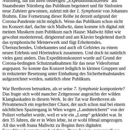
Nürnberg, hat mit ihren bisherigen „Expeditionskonzerten“ am
Staatstheater Nürnberg das Publikum begeistert und für Sinfonien
neue Zuhörer gewonnen, zuletzt mit der
1. Symphonie
von Johannes
Brahms. Eine Fortsetzung dieser Reihe ist derzeit aufgrund der
Corona-Pandemie nicht möglich. Wenn das Publikum schon nicht
ins Konzert darf, dachte sich Mallwitz, dann komme ich digital mit
meinen Musikern zum Publikum nach Hause: Mallwitz führt wie
gewohnt moderierend, dirigierend und am Klavier begleitend durch
das symphonische Meisterwerk und fügt Erheiterndes,
Überraschendes, Unbekanntes und auch oft Gehörtes zu einem
neuen Erlebnis und Höreindruck zusammen. Und doch ist natürlich
vieles ganz anders. Das Expeditionskonzert wurde auf Grund der
Corona-bedingten Schutzmaßnahmen für das neue Videoformat
angepasst. So konnte das Konzert lediglich in kleinen Gruppen und
in reduzierter Besetzung unter Einhaltung des Sicherheitsabstandes
aufgezeichnet werden, natürlich ohne Publikum.
War Beethoven betrunken, als er seine
7. Symphonie
komponierte?
Das fragte sich wohl mancher Zeitgenosse angesichts der wilden
Klangkaskaden in diesem Werk. In der Tat war Beethoven als
Privatmensch ein regelrechter Chaot, der auch schon mal bei einem
nächtlichen Spaziergang in Wien wegen „Landstreicherei“ von der
Polizei verhaftet wurde, weil er wie ein „Lump“ gekleidet war. In
den 35 Jahren, die er in Wien lebte, ist er wohl 69mal umgezogen.
All das weiß Joana Mallwitz zu Beginn ihres digitalen