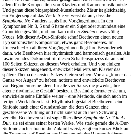
allem für die Komposition von Klavier- und Kammermusik nutzte.
Und genau diese biographisch-künstlerische Zäsur ist gleichzeitig
ein Fingerzeig auf das Werk. Sie verweist darauf, dass die
Symphonie Nr. 7
anders ist als ihre Vorgängerinnen. In den
Symphonien Nr. 3, 5 und 6 hatte er ein Sujet oder zumindest eine
Grundidee gewählt, und nun kam mit der
Siebten
etwas völlig
Neues: Mit dieser A-Dur-Sinfonie schuf Beethoven einen neuen
Typ sinfonischer Komposition, etwas ganz Besonderes. Im
Unterschied zu all ihren Vorgängerinnen liegt ihre Besonderheit
darin, wie Beethoven hier rhythmisch und harmonisch gestaltet. Als
faszinierendes Dokument für diesen Schaffensprozess daran sind
100 Seiten Skizzen zu diesem Werk erhalten. Und von einigen
dieser Skizzen ausgehend, entwickelt Mallwitz am Klavier das
spätere Thema des ersten Satzes. Getreu seinem Vorsatz „immer das
Ganze vor Augen“ zu haben, notierte und entwickelte Beethoven
von Beginn an seine Ideen für alle vier Sätze, die jeweils „ihre
eigene rhythmische Gestalt“ besitzen. Beständig formte er sie um,
entwickelte seine Einfälle weiter – eine Methode, die sich auch im
fertigen Werk hören lässt. Rhythmisch gestaltet Beethoven seine
Sinfonie nach einer Grundstruktur, die dem Ganzen eine
geschlossene Wirkung und nicht zuletzt auch ihren Schwung
verleiht. Beethoven selbst sagte über diese
Symphonie Nr. 7 in A-
Dur
, sie sei eines seiner besten Werke. Wie stark gerade die A-Dur-
Sinfonie auch schon in die Zukunft weist, zeigt ein kurzer Blick auf
die Tonarten, auf Beethovens Umgang mit der Harmonik dieses