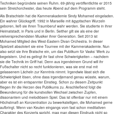
Techniken begründete seinen Ruhm. 69-jährig veröffentlichte er 2015
sein Streichorchester, das heute Abend auf dem Programm steht.
Als Bratschistin hat die Kammerakademie Sindy Mohamed eingeladen.
Ein wahrer Glücksgriff. 1992 in Marseille mit ägyptischen Wurzeln
geboren, ließ sie ihren Traumberuf wahr werden. Sie studierte in ihrer
Heimatstadt, in Paris und in Berlin. Seither gilt sie als eine der
vielversprechendsten Musiker ihrer Generation. Seit 2013 ist
Mohamed Mitglied des West-Eastern Divan Orchestra. In dieser
Spielzeit absolviert sie eine Tournee mit der Kammerakademie. Nun
also setzt sie ihre Bratsche ein, um das Publikum für Vasks‘ Werk zu
begeistern. Und es gelingt ihr fast ohne Schwierigkeiten – nachdem
sie die Technik im Griff hat. Denn aus irgendeinem Grund will ihr
Fußschalter nicht so recht funktionieren, was sie erst mal mit
gelassenem Lächeln zur Kenntnis nimmt. Irgendwie lässt sich die
Schwierigkeit lösen, ohne dass irgendjemand genau wüsste, warum,
aber es ist ein entspannter Einstieg. Schon zu diesem Zeitpunkt
fliegen ihr die Herzen des Publikums zu. Anschließend folgt die
Bewunderung für die kunstvollen Wechsel zwischen Zupfen,
dissonantem und melodiösem Spiel. Das ist offenbar nur mit einem
Höchstmaß an Konzentration zu bewerkstelligen, die Mohamed gerne
aufbringt. Wenn van Keulen eingangs vom fast schon meditativen
Charakter des Konzerts spricht, mag man diesen Eindruck nicht so