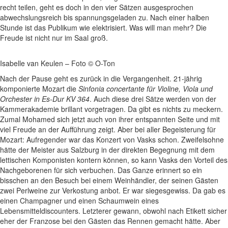
recht teilen, geht es doch in den vier Sätzen ausgesprochen
abwechslungsreich bis spannungsgeladen zu. Nach einer halben
Stunde ist das Publikum wie elektrisiert. Was will man mehr? Die
Freude ist nicht nur im Saal groß.
Isabelle van Keulen – Foto © O-Ton
Nach der Pause geht es zurück in die Vergangenheit. 21-jährig
komponierte Mozart die
Sinfonia concertante für Violine, Viola und
Orchester in Es-Dur KV 364
. Auch diese drei Sätze werden von der
Kammerakademie brillant vorgetragen. Da gibt es nichts zu meckern.
Zumal Mohamed sich jetzt auch von ihrer entspannten Seite und mit
viel Freude an der Aufführung zeigt. Aber bei aller Begeisterung für
Mozart: Aufregender war das Konzert von Vasks schon. Zweifelsohne
hätte der Meister aus Salzburg in der direkten Begegnung mit dem
lettischen Komponisten kontern können, so kann Vasks den Vorteil des
Nachgeborenen für sich verbuchen. Das Ganze erinnert so ein
bisschen an den Besuch bei einem Weinhändler, der seinen Gästen
zwei Perlweine zur Verkostung anbot. Er war siegesgewiss. Da gab es
einen Champagner und einen Schaumwein eines
Lebensmitteldiscounters. Letzterer gewann, obwohl nach Etikett sicher
eher der Franzose bei den Gästen das Rennen gemacht hätte. Aber