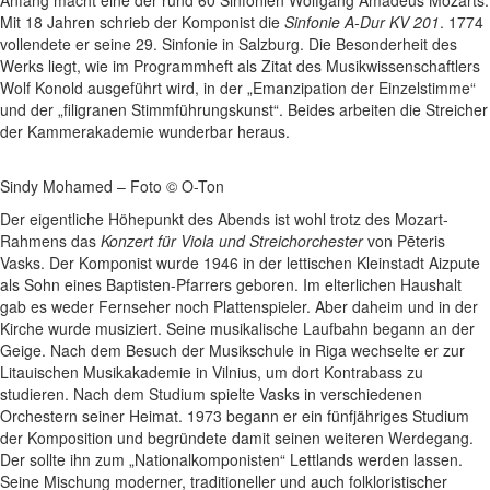
Anfang macht eine der rund 60 Sinfonien Wolfgang Amadeus Mozarts.
Mit 18 Jahren schrieb der Komponist die
Sinfonie A-Dur KV 201
. 1774
vollendete er seine 29. Sinfonie in Salzburg. Die Besonderheit des
Werks liegt, wie im Programmheft als Zitat des Musikwissenschaftlers
Wolf Konold ausgeführt wird, in der „Emanzipation der Einzelstimme“
und der „filigranen Stimmführungskunst“. Beides arbeiten die Streicher
der Kammerakademie wunderbar heraus.
Sindy Mohamed – Foto © O-Ton
Der eigentliche Höhepunkt des Abends ist wohl trotz des Mozart-
Rahmens das
Konzert für Viola und Streichorchester
von Pēteris
Vasks. Der Komponist wurde 1946 in der lettischen Kleinstadt Aizpute
als Sohn eines Baptisten-Pfarrers geboren. Im elterlichen Haushalt
gab es weder Fernseher noch Plattenspieler. Aber daheim und in der
Kirche wurde musiziert. Seine musikalische Laufbahn begann an der
Geige. Nach dem Besuch der Musikschule in Riga wechselte er zur
Litauischen Musikakademie in Vilnius, um dort Kontrabass zu
studieren. Nach dem Studium spielte Vasks in verschiedenen
Orchestern seiner Heimat. 1973 begann er ein fünfjähriges Studium
der Komposition und begründete damit seinen weiteren Werdegang.
Der sollte ihn zum „Nationalkomponisten“ Lettlands werden lassen.
Seine Mischung moderner, traditioneller und auch folkloristischer