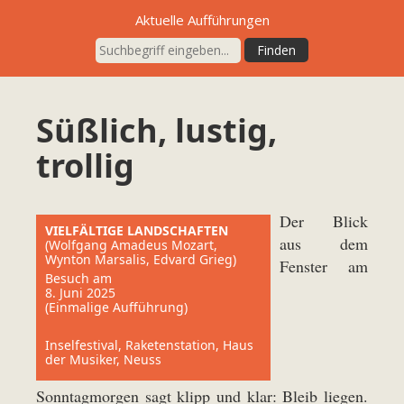
Aktuelle Aufführungen
Süßlich, lustig,
trollig
Der Blick
VIELFÄLTIGE LANDSCHAFTEN
aus dem
(Wolfgang Amadeus Mozart,
Wynton Marsalis, Edvard Grieg)
Fenster am
Besuch am
8. Juni 2025
(Einmalige Aufführung)
Inselfestival, Raketenstation, Haus
der Musiker, Neuss
Sonntagmorgen sagt klipp und klar: Bleib liegen.