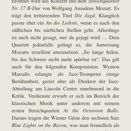
Eröffnet wird das Konzert mit dem
Streichquartett
Nr. 17 B-Dur
von Wolfgang Amadeus Mozart. Es
trägt den irritierenden Titel
Die Jagd
. Klanglich
passte eher ein
An die Liebste
, wenn es nach den
süßlichen bis zärtlichen Stellen geht. Allerdings
ist auch nicht gesagt, wer da gejagt wird … Dem
Quartett jedenfalls gelingt es, die Anweisung
Mozarts exzellent umzusetzen: „So lange feilen,
bis das Schwere nicht mehr spürbar ist“. Das gilt
auch für den folgenden Komponisten. Wynton
Marsalis erlangte als Jazz-Trompeter einige
Berühmtheit, geriet aber als Direktor der Jazz-
Abteilung am Lincoln Center zunehmend in die
Kritik. Verdienste erwarb er sich im Bereich der
klassischen Musik unter anderem mit seinem
ersten Streichquartett
At the Octoroon Balls
.
Daraus tragen die Wiener Gäste den sechsten Satz
Blue Lights on the Bayou
, was man freundlich als