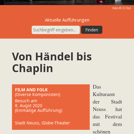
Foto © O-Ton
Aktuelle Aufführungen
Von Händel bis
Chaplin
Das
FILM AND FOLK
Kulturamt
(Diverse Komponisten)
Besuch am
der Stadt
8. Augst 2020
Neuss hat
(Einmalige Aufführung)
das Festival
Stadt Neuss, Globe-Theater
mit dem
schönen