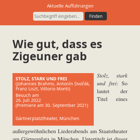
Aktuelle Aufführungen
Wie gut, dass es
Zigeuner gab
Stolz, stark
STOLZ, STARK UND FREI
und frei
: So
(Johannes Brahms, Antonín Dvořák,
Franz Liszt, Vittorio Monti)
lautet der
Besuch am
Titel eines
26. Juli 2022
(Premiere am 30. September 2021)
Gärtnerplatztheater, München
außergewöhnlichen Liederabends am Staatstheater
am Gärtnerplatz in München. Untertitelt ist dieser