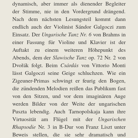
dynamisch, aber immer als dienender Begleiter
der Stimme, nie in den Vordergrund drängend.
Nach dem nächsten Lesungsteil kommt dann
endlich auch der Violinist Sándor Galgoczi zum
Einsatz. Der
Ungarische Tanz
Nr. 6
von Brahms in
einer Fassung für Violine und Klavier ist der
Auftakt zu einem weiteren Höhepunkt des
Abends, dem der
Slawische Tanz
op. 72 Nr. 2 von
Dvořák folgt. Beim
Csárdás
von Vittorio Monti
lässt Galgoczi seine Geige schluchzen. Wie ein
Zigeuner-Primas schwingt er feurig den Bogen,
die zündenden Melodien reißen das Publikum fast
von den Sitzen, und vor dem imaginären Auge
werden Bilder von der Weite der ungarischen
Puszta lebendig. Auch Tarnopolskaja kann ihre
Virtuosität am Flügel mit der
Ungarischen
Rhapsodie
Nr. 3 in B-Dur von Franz Liszt unter
Beweis stellen, die sie sehr dramatisch und