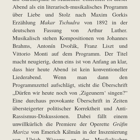
Abend als ein literarisch-musikalisches Programm
über Liebe und Stolz nach Maxim Gorkis
Erzählung
Makar Tschudra
von 1892 in der
deutschen Fassung von Arthur Luther.
Musikalisch stehen Kompositionen von Johannes
Brahms, Antonín Dvořák, Franz Liszt und
Vittorio Monti auf dem Programm. Der Titel
macht neugierig, denn eins ist von Anfang an klar,
dass hier heute Abend ist kein konventioneller
Liederabend. Wenn man dann den
Programmzettel aufschlägt, sticht die Überschrift
„Dürfen wir heute noch von ‚Zigeunern‘ singen?“
Eine durchaus provokante Überschrift in Zeiten
übersteigerter politischer Korrektheit und Anti-
Rassismus-Diskussionen. Dabei fällt einem
unwillkürlich die Premiere der Operette
Gräfin
Mariza
von Emerich Kálmán in der Inszenierung
von Ulrich Wiggers an der Musikalischen