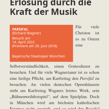
Erlösung durch die
Kraft der Musik
Für viele
PARSIFAL
Christen ist
(Richard Wagner)
Besuch am
es zu Ostern
14. April 2022
eine
(Premiere am 28. Juni 2018)
Bayerische Staatsoper München
Selbstverständlichkeit, einen Gottesdienst zu
besuchen. Und für viele Wagnerianer ist es schon
eine heilige Pflicht, am Karfreitag den
Parsifal
zu
besuchen. An vielen deutschen Opernhäusern
steht am Karfreitag Wagners letztes Werk, sein
„Bühnenweihfestspiel“, auf dem Spielplan. Doch
in München wird am höchsten katholischen
Feiertag nicht gespielt, und so wird der
Parsifal