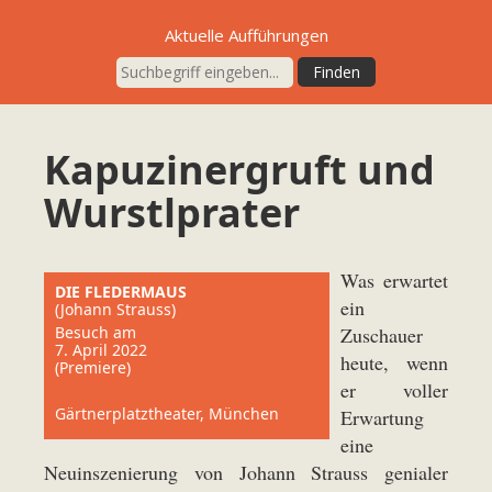
Aktuelle Aufführungen
Kapuzinergruft und
Wurstlprater
Was erwartet
DIE FLEDERMAUS
ein
(Johann Strauss)
Besuch am
Zuschauer
7. April 2022
heute, wenn
(Premiere)
er voller
Gärtnerplatztheater, München
Erwartung
eine
Neuinszenierung von Johann Strauss genialer