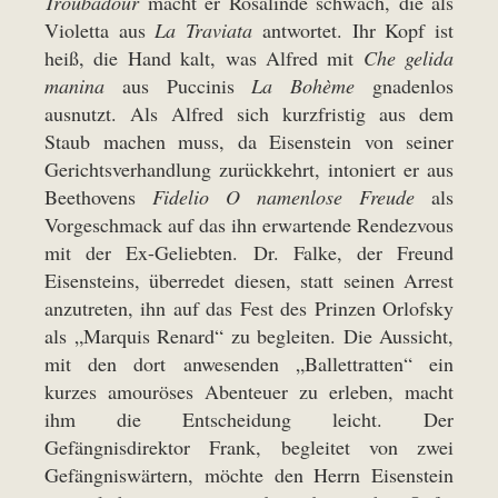
Troubadour
macht er Rosalinde schwach, die als
Violetta aus
La Traviata
antwortet. Ihr Kopf ist
heiß, die Hand kalt, was Alfred mit
Che gelida
manina
aus Puccinis
La Bohème
gnadenlos
ausnutzt. Als Alfred sich kurzfristig aus dem
Staub machen muss, da Eisenstein von seiner
Gerichtsverhandlung zurückkehrt, intoniert er aus
Beethovens
Fidelio
O namenlose Freude
als
Vorgeschmack auf das ihn erwartende Rendezvous
mit der Ex-Geliebten. Dr. Falke, der Freund
Eisensteins, überredet diesen, statt seinen Arrest
anzutreten, ihn auf das Fest des Prinzen Orlofsky
als „Marquis Renard“ zu begleiten. Die Aussicht,
mit den dort anwesenden „Ballettratten“ ein
kurzes amouröses Abenteuer zu erleben, macht
ihm die Entscheidung leicht. Der
Gefängnisdirektor Frank, begleitet von zwei
Gefängniswärtern, möchte den Herrn Eisenstein