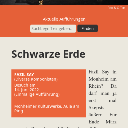
Foto © O-Ton
Aktuelle Aufführungen
Schwarze Erde
Fazil Say in
FAZIL SAY
Monheim am
(Diverse Komponisten)
Besuch am
Rhein? Da
14. Juni 2022
darf man ja
(Einmalige Aufführung)
erst mal
Monheimer Kulturwerke, Aula am
Skepsis
Ring
äußern. Für
Ende März