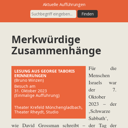
Aktuelle Aufführungen
Merkwürdige
Zusammenhänge
Für die
LESUNG AUS GEORGE TABORIS
Menschen
ERINNERUNGEN
(Bruno Winzen)
Israels war
Besuch am
der 7.
31. Oktober 2023
(Einmalige Aufführung)
Oktober
2023 – der
Theater Krefeld Mönchengladbach,
‚Schwarze
Theater Rheydt, Studio
Sabbath‘,
wie David Grossman schreibt – der Tag der