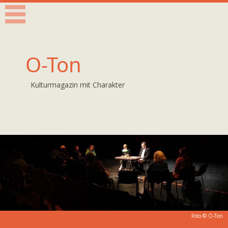
O-Ton
Kulturmagazin mit Charakter
Foto © O-Ton