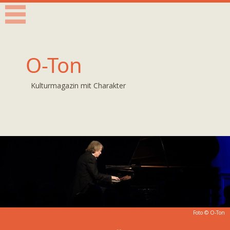
O-Ton
Kulturmagazin mit Charakter
Foto © O-Ton