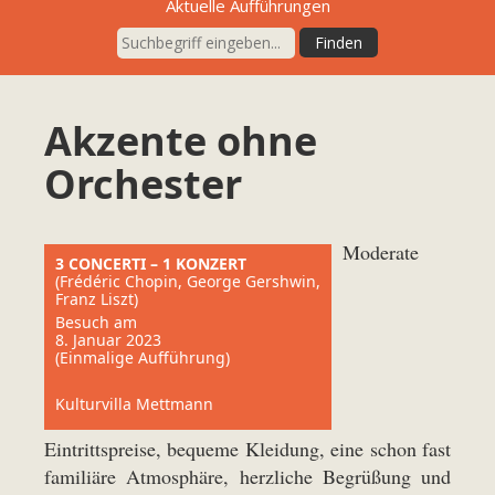
Aktuelle Aufführungen
Akzente ohne
Orchester
Moderate
3 CONCERTI – 1 KONZERT
(Frédéric Chopin, George Gershwin,
Franz Liszt)
Besuch am
8. Januar 2023
(Einmalige Aufführung)
Kulturvilla Mettmann
Eintrittspreise, bequeme Kleidung, eine schon fast
familiäre Atmosphäre, herzliche Begrüßung und