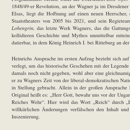
1848/49-er Revolution, an der Wagner ja im Dresdener M
Elsas, liegt die Hoffnung auf einen neuen Herrscher,
Staatstheaters von 2005 bis 2021, und sein Regietea
Lohengrin,
das letzte Werk Wagners, das die Gattungs
kollidieren Geschichte und Mythos unmittelbar mitei
datierbar, in dem König Heinrich I. bei Ritteburg an der
Heinrichs Ansprache im ersten Aufzug bezieht sich au
verlegt, um das historische Geschehen mit der Legende
damals noch nicht gegeben, wohl aber eine gleichnamig
er zu Wagners Zeit von der liberal-demokratischen Nati
in Stellung gebracht. Allein in der großen Ansprache
Original heißt es: „Herr Gott, bewahr uns vor der Unga
Reiches Wehr“. Hier wird das Wort „Reich“ durch „La
willkürlichen Änderungen verfälschen den Inhalt und 
Inszenierung.