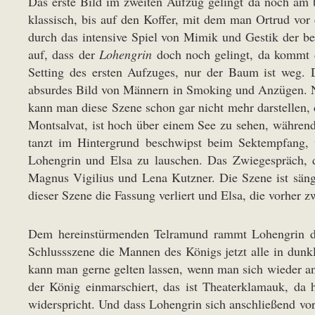
Das erste Bild im zweiten Aufzug gelingt da noch am 
klassisch, bis auf den Koffer, mit dem man Ortrud vo
durch das intensive Spiel von Mimik und Gestik der b
auf, dass der
Lohengrin
doch noch gelingt, da kommt da
Setting des ersten Aufzuges, nur der Baum ist weg. 
absurdes Bild von Männern in Smoking und Anzügen. Nu
kann man diese Szene schon gar nicht mehr darstellen, 
Montsalvat, ist hoch über einem See zu sehen, während
tanzt im Hintergrund beschwipst beim Sektempfang,
Lohengrin und Elsa zu lauschen. Das Zwiegespräch, d
Magnus Vigilius und Lena Kutzner. Die Szene ist säng
dieser Szene die Fassung verliert und Elsa, die vorher zw
Dem hereinstürmenden Telramund rammt Lohengrin des
Schlussszene die Mannen des Königs jetzt alle in dun
kann man gerne gelten lassen, wenn man sich wieder an 
der König einmarschiert, das ist Theaterklamauk, da h
widerspricht. Und dass Lohengrin sich anschließend vor 