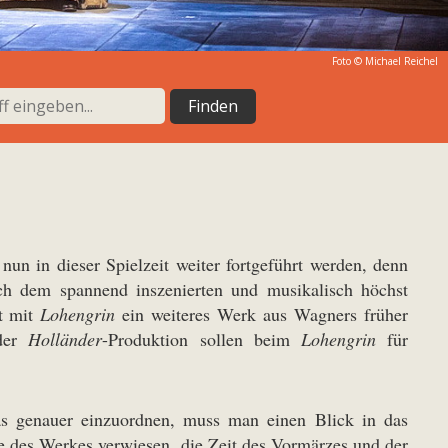
Foto ©
Michael Reichel
nun in dieser Spielzeit weiter fortgeführt werden, denn
ch dem spannend inszenierten und musikalisch höchst
t mit
Lohengrin
ein weiteres Werk aus Wagners früher
 der
Holländer
-Produktion sollen beim
Lohengrin
für
as genauer einzuordnen, muss man einen Blick in das
e des Werkes verwiesen, die Zeit des Vormärzes und der