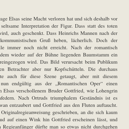
ge Elsas seine Macht verloren hat und sich deshalb vor
eltsame Interpretation der Figur. Dass statt des toten
wird, auch geschenkt. Dass Heinrichs Mannen nach der
kommunistischen Gruß heben, lächerlich. Doch der
lle immer noch nicht erreicht. Nach der romantisch
er dem wieder auf der Bühne liegenden Baumstamm ein
ereingezogen wird. Das Bild verursacht beim Publikum
hen Betrachter aber nur Kopfschütteln. Die durchaus
tte auch für diese Szene getaugt, aber mit diesem
r nun endgültig aus der „Romantischen Oper“ einen
on Elsas verschollenem Bruder Gottfried, wie Lohengrin
federn. Nach Ortruds triumphalem Geständnis ist es
wan entzaubert und Gottfried aus den Fluten auftaucht.
r Originalregieanweisung geschrieben, an die sich kaum
ud auf einen Wink hin Gottfried erscheinen lässt, und
em Regieanfänger dürfte man so etwas nicht durchgehen