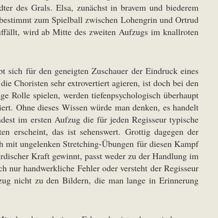
dter des Grals. Elsa, zunächst in bravem und biederem
mdbestimmt zum Spielball zwischen Lohengrin und Ortrud
ffällt, wird ab Mitte des zweiten Aufzugs im knallroten
t sich für den geneigten Zuschauer der Eindruck eines
Choristen sehr extrovertiert agieren, ist doch bei den
e Rolle spielen, werden tiefenpsychologisch überhaupt
udiert. Ohne dieses Wissen würde man denken, es handelt
est im ersten Aufzug die für jeden Regisseur typische
n erscheint, das ist sehenswert. Grottig dagegen der
ich mit ungelenken Stretching-Übungen für diesen Kampf
discher Kraft gewinnt, passt weder zu der Handlung im
ch nur handwerkliche Fehler oder versteht der Regisseur
zug nicht zu den Bildern, die man lange in Erinnerung