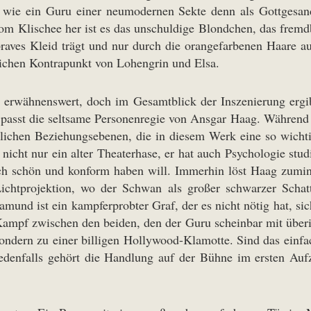
r wie ein Guru einer neumodernen Sekte denn als Gottgesan
 Vom Klischee her ist es das unschuldige Blondchen, das fre
braves Kleid trägt und nur durch die orangefarbenen Haare au
ichen Kontrapunkt von Lohengrin und Elsa.
 erwähnenswert, doch im Gesamtblick der Inszenierung ergib
sst die seltsame Personenregie von Ansgar Haag. Während die 
lichen Beziehungsebenen, die in diesem Werk eine so wichtig
 nicht nur ein alter Theaterhase, er hat auch Psychologie st
ich schön und konform haben will. Immerhin löst Haag zumind
htprojektion, wo der Schwan als großer schwarzer Schatte
amund ist ein kampferprobter Graf, der es nicht nötig hat, s
mpf zwischen den beiden, den der Guru scheinbar mit überir
ondern zu einer billigen Hollywood-Klamotte. Sind das einfa
edenfalls gehört die Handlung auf der Bühne im ersten Auf