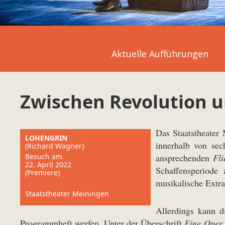
Aktuelle Aufführungen
Zwischen Revolution 
Das Staatstheater 
LOHENGRIN
innerhalb von se
(Richard Wagner)
Besuch am
ansprechenden
Fl
22. April 2022
Schaffensperiode
(Premiere)
musikalische Extra
Staatstheater Meiningen
Allerdings kann d
Programmheft werfen. Unter der Überschrift
Eine Oper 