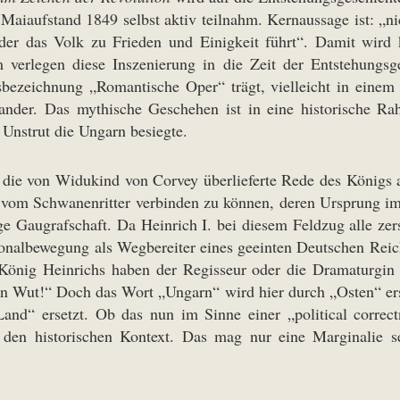
aiaufstand 1849 selbst aktiv teilnahm. Kernaussage ist: „ni
 der das Volk zu Frieden und Einigkeit führt“. Damit wird
m verlegen diese Inszenierung in die Zeit der Entstehungs
bezeichnung „Romantische Oper“ trägt, vielleicht in einem
nander. Das mythische Geschehen ist in eine historische R
 Unstrut die Ungarn besiegte.
f die von Widukind von Corvey überlieferte Rede des Königs 
 vom Schwanenritter verbinden zu können, deren Ursprung im
e Gaugrafschaft. Da Heinrich I. bei diesem Feldzug alle zer
onalbewegung als Wegbereiter eines geeinten Deutschen Reich
 König Heinrichs haben der Regisseur oder die Dramaturgin 
rn Wut!“ Doch das Wort „Ungarn“ wird hier durch „Osten“ erset
nd“ ersetzt. Ob das nun im Sinne einer „political corre
den historischen Kontext. Das mag nur eine Marginalie sei