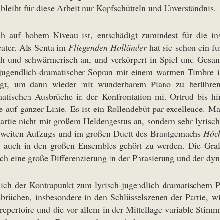
bleibt für diese Arbeit nur Kopfschütteln und Unverständnis.
 auf hohem Niveau ist, entschädigt zumindest für die in
eater. Als Senta im
Fliegenden Holländer
hat sie schon ein fu
sch und schwärmerisch an, und verkörpert in Spiel und Gesan
 jugendlich-dramatischer Sopran mit einem warmen Timbre is
gt, um dann wieder mit wunderbarem Piano zu berühren.
matischen Ausbrüche in der Konfrontation mit Ortrud bis hi
e auf ganzer Linie. Es ist ein Rollendebüt par excellence. Ma
 Partie nicht mit großem Heldengestus an, sondern sehr lyrisc
s zweiten Aufzugs und im großen Duett des Brautgemachs
Höch
m auch in den großen Ensembles gehört zu werden. Die Gralse
rch eine große Differenzierung in der Phrasierung und der dy
lich der Kontrapunkt zum lyrisch-jugendlich dramatischem P
brüchen, insbesondere in den Schlüsselszenen der Partie, w
pertoire und die vor allem in der Mittellage variable Stimme