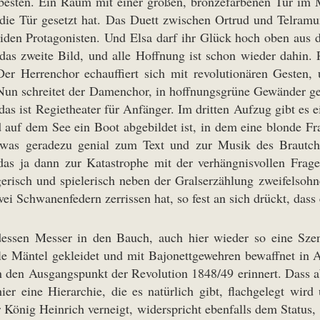
besten. Ein Raum mit einer großen, bronzefarbenen Tür im M
r die Tür gesetzt hat. Das Duett zwischen Ortrud und Telram
eiden Protagonisten. Und Elsa darf ihr Glück hoch oben aus
s zweite Bild, und alle Hoffnung ist schon wieder dahin. P
Der Herrenchor echauffiert sich mit revolutionären Gesten,
n schreitet der Damenchor, in hoffnungsgrüne Gewänder gekl
das ist Regietheater für Anfänger. Im dritten Aufzug gibt es 
 auf dem See ein Boot abgebildet ist, in dem eine blonde Fra
 was geradezu genial zum Text und zur Musik des Brautch
as ja dann zur Katastrophe mit der verhängnisvollen Frage
erisch und spielerisch neben der Gralserzählung zweifelsoh
ei Schwanenfedern zerrissen hat, so fest an sich drückt, dass 
sen Messer in den Bauch, auch hier wieder so eine Szen
kle Mäntel gekleidet und mit Bajonettgewehren bewaffnet in 
den Ausgangspunkt der Revolution 1848/49 erinnert. Dass abe
ier eine Hierarchie, die es natürlich gibt, flachgelegt wir
König Heinrich verneigt, widerspricht ebenfalls dem Status, 