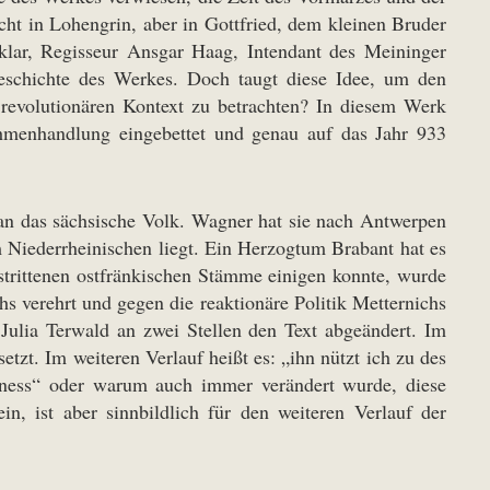
cht in Lohengrin, aber in Gottfried, dem kleinen Bruder
 klar, Regisseur Ansgar Haag, Intendant des Meininger
geschichte des Werkes. Doch taugt diese Idee, um den
 revolutionären Kontext zu betrachten? In diesem Werk
ahmenhandlung eingebettet und genau auf das Jahr 933
an das sächsische Volk. Wagner hat sie nach Antwerpen
 Niederrheinischen liegt. Ein Herzogtum Brabant hat es
strittenen ostfränkischen Stämme einigen konnte, wurde
s verehrt und gegen die reaktionäre Politik Metternichs
Julia Terwald an zwei Stellen den Text abgeändert. Im
zt. Im weiteren Verlauf heißt es: „ihn nützt ich zu des
ctness“ oder warum auch immer verändert wurde, diese
n, ist aber sinnbildlich für den weiteren Verlauf der