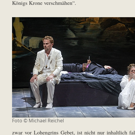
Königs Krone verschmähen“.
Foto ©
Michael Reichel
zwar vor Lohengrins Gebet, ist nicht nur inhaltlich 