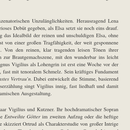
szenatorischen Unzulänglichkeiten. Herausragend Lena
rioses Debüt gegeben, als Elsa setzt sie noch eins drauf.
g das Idealbild der reinen und unschuldigen Elsa, ohne
t von einer großen Tragfähigkeit, der weit gesponnene
 Von den reinen, klar tragenden leisen Tönen ihrer
n zur Brautgemachszene, mit den wunderbar ins leicht
gnus Vigilius als Lohengrin ist erst eine Woche vor der
h, fast mit tenoralem Schmelz. Sein kräftiges Fundament
stes Vertrau’n
. Dabei entwickelt die Stimme, basierend
rzählung singt Vigilius innig, fast liedhaft und damit
namischen Ausgestaltung.
aar Vigilius und Kutzner. Ihr hochdramatischer Sopran
ie
Entweihte Götter
im zweiten Aufzug oder die heftige
 skizziert Ortrud als Charakterstudie von großer Intrige