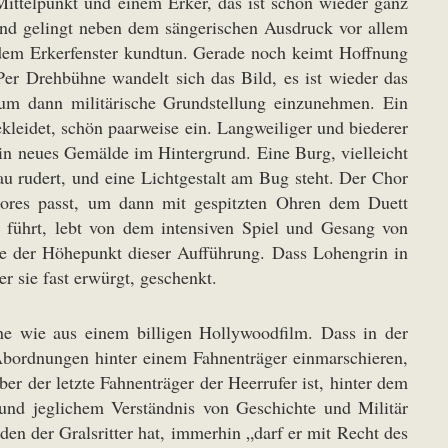
ittelpunkt und einem Erker, das ist schon wieder ganz
und gelingt neben dem sängerischen Ausdruck vor allem
 dem Erkerfenster kundtun. Gerade noch keimt Hoffnung
er Drehbühne wandelt sich das Bild, es ist wieder das
 um dann militärische Grundstellung einzunehmen. Ein
eidet, schön paarweise ein. Langweiliger und biederer
ein neues Gemälde im Hintergrund. Eine Burg, vielleicht
u rudert, und eine Lichtgestalt am Bug steht. Der Chor
ores passt, um dann mit gespitzten Ohren dem Duett
 führt, lebt von dem intensiven Spiel und Gesang von
ne der Höhepunkt dieser Aufführung. Dass Lohengrin in
er sie fast erwürgt, geschenkt.
e wie aus einem billigen Hollywoodfilm. Dass in der
Abordnungen hinter einem Fahnenträger einmarschieren,
r der letzte Fahnenträger der Heerrufer ist, hinter dem
d und jeglichem Verständnis von Geschichte und Militär
den der Gralsritter hat, immerhin „darf er mit Recht des