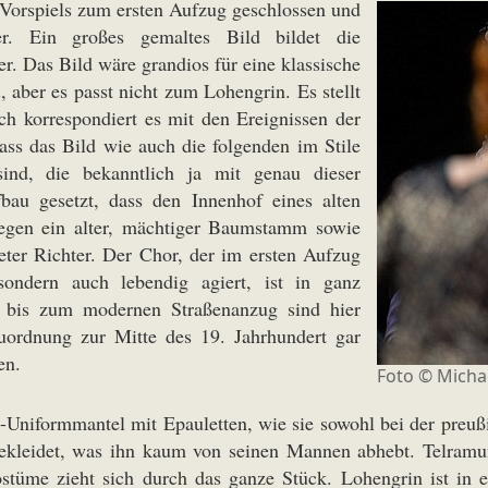
 Vorspiels zum ersten Aufzug geschlossen und
r. Ein großes gemaltes Bild bildet die
r. Das Bild wäre grandios für eine klassische
n
, aber es passt nicht zum Lohengrin. Es stellt
h korrespondiert es mit den Ereignissen der
ass das Bild wie auch die folgenden im Stile
ind, die bekanntlich ja mit genau dieser
bau gesetzt, dass den Innenhof eines alten
liegen ein alter, mächtiger Baumstamm sowie
eter Richter. Der Chor, der im ersten Aufzug
ondern auch lebendig agiert, ist in ganz
 bis zum modernen Straßenanzug sind hier
 Zuordnung zur Mitte des 19. Jahrhundert gar
en.
Foto ©
Michae
rs-Uniformmantel mit Epauletten, wie sie sowohl bei der preuß
gekleidet, was ihn kaum von seinen Mannen abhebt. Telram
 Kostüme zieht sich durch das ganze Stück. Lohengrin ist 