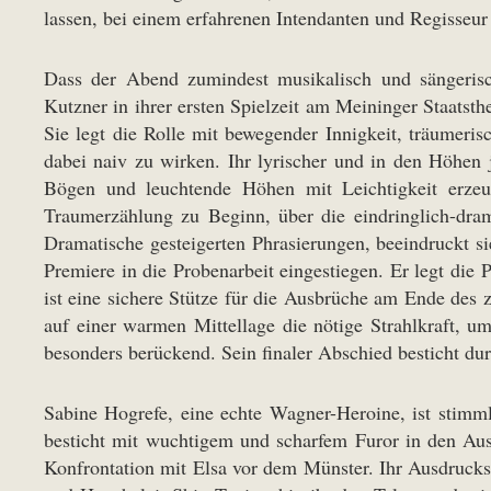
lassen, bei einem erfahrenen Intendanten und Regisseur 
Dass der Abend zumindest musikalisch und sängerisch
Kutzner in ihrer ersten Spielzeit am Meininger Staatsth
Sie legt die Rolle mit bewegender Innigkeit, träumeri
dabei naiv zu wirken. Ihr lyrischer und in den Höhen
Bögen und leuchtende Höhen mit Leichtigkeit erzeu
Traumerzählung zu Beginn, über die eindringlich-dra
Dramatische gesteigerten Phrasierungen, beeindruckt si
Premiere in die Probenarbeit eingestiegen. Er legt die
ist eine sichere Stütze für die Ausbrüche am Ende de
auf einer warmen Mittellage die nötige Strahlkraft, u
besonders berückend. Sein finaler Abschied besticht du
Sabine Hogrefe, eine echte Wagner-Heroine, ist stimm
besticht mit wuchtigem und scharfem Furor in den Aus
Konfrontation mit Elsa vor dem Münster. Ihr Ausdrucksre