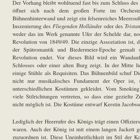
Der Vorhang bleibt wohltuend fast bis zum Schluss des
öffnet sich nach dem großen Forte im Orcheste
Bühnenhinterwand und zeigt ein felsenreiches Meeresufe
Inszenierung des
Fliegenden Holländ
er oder des
Trista
weder das im Werk genannte Ufer der Schelde dar, noc
Revolution von 1849/49. Die einzige Assoziation ist, d
der Spätromantik und Biedermeier-Epoche gemalt s
Revolution endet. Vor dieses Bild wird ein Wandauf
Schlosses oder einer alten Burg zeigt. In der Mitte 
einige Stühle als Requisiten. Das Bühnenbild schuf Di
nicht nur musikalisches Fundament der Oper ist, s
unterschiedlichen Kostümen gekleidet. Vom Smoking
viele Stilrichtungen vertreten, so dass eine gezielte
nicht möglich ist. Die Kostüme entwarf Kerstin Jacobss
Lediglich der Heerrufer des Königs trägt einen Offizie
waren. Auch der König ist mit einem langen Jackett 
zuzuordnen ist. Diese Uneinheitlichkeit im Stil der