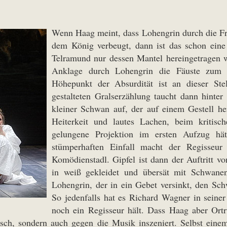
Wenn Haag meint, dass Lohengrin durch die Fra
dem König verbeugt, dann ist das schon eine s
Telramund nur dessen Mantel hereingetragen 
Anklage durch Lohengrin die Fäuste zum 
Höhepunkt der Absurdität ist an dieser Ste
gestalteten Gralserzählung taucht dann hint
kleiner Schwan auf, der auf einem Gestell h
Heiterkeit und lautes Lachen, beim kritisc
gelungene Projektion im ersten Aufzug hä
stümperhaften Einfall macht der Regisseu
Komödienstadl. Gipfel ist dann der Auftritt v
in weiß gekleidet und übersät mit Schwanen
Lohengrin, der in ein Gebet versinkt, den Sch
So jedenfalls hat es Richard Wagner in seine
noch ein Regisseur hält. Dass Haag aber Ortr
falsch, sondern auch gegen die Musik inszeniert. Selbst ein