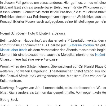
In diesem Fall geht es um etwas anderes. Hier geht es, um es mit ei
Bildband lässt sich als wunderbarer Beleg lesen für die Wirkungen v
lassen könnte. Gemeint vielmehr ist die Passion, die zum Lebensinhalt
Ehrlichkeit dieser 144 Belichtungen von inspirierter Weiblichkeit aus u
Konzept fixierter Posen rasch aufgegeben, seine Einstellungen gemein
Noémi Schröder – Foto © Ekaterina Belowa
Beim „schönen Happening“, als das er seine Präsentation verstanden w
sorgt für eine Echokammer aus Charme pur.
Ekaterina Porizko
die gut
Klassik aber frisch
als dem Veranstalter des Abends meistenteils begle
Moment für eine bezaubernde, auch die Melodika intonierende
Noémi 
Chansonnière hat eine
mère française
.
Womit wir zu den Gästen kämen. Überraschend vor Ort Pianist Klaus C
weiteren und weiten Umgebung. Theatermacher Kristóf Szabo aus Köln 
das Festival
Musik und Lesung
veranstaltet. Man sieht: Das von der G
Kulturzentrum.
Nachtrag:
Imagine
von John Lennon steht, es ist der besondere Wunsc
bitter. Ganz anders als Lennon das gemeint hatte. Von wegen „kein Hea
Georg Beck