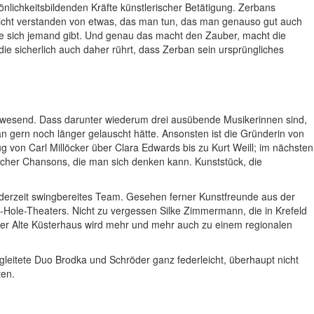
lichkeitsbildenden Kräfte künstlerischer Betätigung. Zerbans
 nicht verstanden von etwas, das man tun, das man genauso gut auch
 wie sich jemand gibt. Und genau das macht den Zauber, macht die
 die sicherlich auch daher rührt, dass Zerban sein ursprüngliches
 anwesend. Dass darunter wiederum drei ausübende Musikerinnen sind,
an gern noch länger gelauscht hätte. Ansonsten ist die Gründerin von
g von Carl Millöcker über Clara Edwards bis zu Kurt Weill; im nächsten
sischer Chansons, die man sich denken kann. Kunststück, die
ederzeit swingbereites Team. Gesehen ferner Kunstfreunde aus der
Hole-Theaters. Nicht zu vergessen Silke Zimmermann, die in Krefeld
icher Alte Küsterhaus wird mehr und mehr auch zu einem regionalen
eitete Duo Brodka und Schröder ganz federleicht, überhaupt nicht
ten.