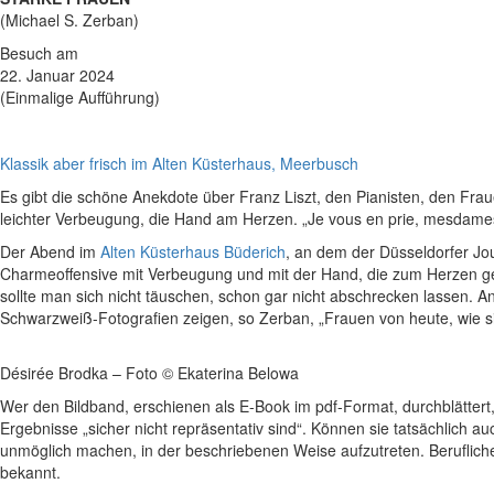
(Michael S. Zerban)
Besuch am
22. Januar 2024
(Einmalige Aufführung)
Klassik aber frisch im Alten Küsterhaus, Meerbusch
Es gibt die schöne Anekdote über Franz Liszt, den Pianisten, den Fra
leichter Verbeugung, die Hand am Herzen. „Je vous en prie, mesdame
Der Abend im
Alten Küster­haus Büderich
, an dem der Düsseldorfer Jo
Charmeoffensive mit Verbeugung und mit der Hand, die zum Herzen geht 
sollte man sich nicht täuschen, schon gar nicht abschrecken lassen. A
Schwarzweiß-Fotografien zeigen, so Zerban, „Frauen von heute, wie sie 
Désirée Brodka – Foto © Ekaterina Belowa
Wer den Bildband, erschienen als E-Book im pdf-Format, durchblättert
Ergebnisse „sicher nicht repräsentativ sind“. Können sie tatsächlich a
unmöglich machen, in der beschriebenen Weise aufzutreten. Berufliche
bekannt.