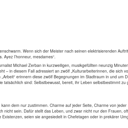
uenschwarm. Wenn sich der Meister nach seinen elektrisie­renden Auft
s. Ayez l’honneur, mesdames“.
urnalist Michael Zerban in kurzweiligen, musikgefüllten neunzig Minut
– in diesem Fall adressiert an zwölf „Kulturarbeiterinnen, die sich vo
n „Arbeit“ erinnern diese zwölf Begegnungen im Stadtraum in und um Dü
tatsächlich sind: Selbstbewusst, bereit, ihr Leben selbstbestimmt zu g
, kann dem nur zustimmen. Charme auf jeder Seite, Charme von jeder Se
uch nicht sein. Dafür stellt das Leben, und zwar nicht nur den Frauen, 
 Existenzen, seien sie angesiedelt in Chefetagen oder in prekärer Um