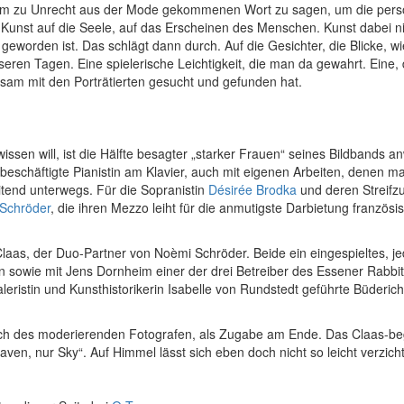
nem zu Unrecht aus der Mode gekommenen Wort zu sagen, um die persön
on Kunst auf die Seele, auf das Erscheinen des Menschen. Kunst dabei
 geworden ist. Das schlägt dann durch. Auf die Gesichter, die Blicke,
nseren Tagen. Eine spielerische Leichtigkeit, die man da gewahrt. Eine,
sam mit den Porträtierten gesucht und gefunden hat.
issen will, ist die Hälfte besagter „starker Frauen“ seines Bildbands
 beschäftigte Pianistin am Klavier, auch mit eigenen Arbeiten, denen m
itend unterwegs. Für die Sopranistin
Désirée Brodka
und deren Streifzu
Schröder
, die ihren Mezzo leiht für die anmutigste Darbietung franzö
laas, der Duo-Partner von Noèmi Schröder. Beide ein eingespieltes, j
sowie mit Jens Dornheim einer der drei Betreiber des Essener Rabbit-
aleristin und Kunsthistorikerin Isabelle von Rundstedt geführte Büder
h des moderierenden Fotografen, als Zugabe am Ende. Das Claas-begl
ven, nur Sky“. Auf Himmel lässt sich eben doch nicht so leicht verzich