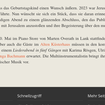
s das Geburtstagskind einen Wunsch äußern. 2023 war Jerusa
führte. Nun wünscht sie sich ein Stück, dass sie daran erinne
tündigen Abend zu einem glänzenden Abschluss, den das Publi
m mit Jerusalem anzustoßen und ihre Begeisterung über den m
10. Mai im Piano Store von Marten Overath in Lank stattfi
 Aber auch die Gäste im
Alten Küsterhaus
müssen in den komm
zu einem
Liederabend in fünf Gängen
mit Karima Rösgen, Ulri
Inga Bachmann
erwartet. Die Multiinstrumentalistin bringt 
ischer Musik vor.
Schnellzugriff
Mehr Sei