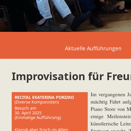
Aktuelle Aufführungen
Improvisation für Fre
Im vergangenen J
RECITAL EKATERINA PORIZKO
mächtig Fahrt auf
(Diverse Komponisten)
Besuch am
Piano Store von M
30. April 2025
einige Meilenst
(Einmalige Aufführung)
künstlerische Lei
Klassik aber frisch im Alten
Stuttgart ansteht.