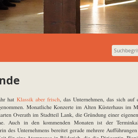
unde
ahr hat
Klassik aber frisch
, das Unternehmen, das sich auf 
genommen. Monatliche Konzerte im Alten Küsterhaus im Mee
arten Overath im Stadtteil Lank, die Gründung einer eigen
eine. Auch in den kommenden Monaten ist der Termink
terin des Unternehmens bereitet gerade mehrere Aufführunge
 Zeit für eine Atempause in Büderich, die die Dirigentin, Pian