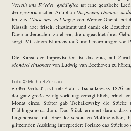
Verleih uns Frieden gnädiglich
ist eine geistliche Lie
der gregorianischen Antiphon
Da pacem, Domine, in die
im
Viel Glück und viel Segen
von Werner Gneist, bei d
Klassik aber frisch, einstimmt und damit die Besuche
Dagmar Jerusalem zu ehren, die ungeachtet ihres Gebur
sorgt. Mit einem Blumenstrauß und Umarmungen von Pori
Die Kunst der Improvisation ist das eine, auf Zur
Mondscheinsonate
von Ludwig van Beethoven zu hören, 
Foto ©
Michael Zerban
großer Verlust“, schrieb Pjotr I. Tschaikowsky 1876 se
der ganz große Erfolg vorläufig versagt blieb, erhielt 
Monat eines. Später gab Tschaikowsky die Stücke
Frühlingsmonat Juni. Das Stück erinnert daran, dass
Lagunenstadt mit einer der schönsten Mollmelodien, di
glitzernden Ausklang interpretiert Porizko das Stück so 