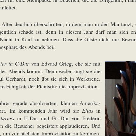
nleitet.
 Alter deutlich überschritten, in dem man in den Mai tanzt,
entlich schade ist, denn in diesem Jahr darf man sich e
he Nacht in Kauf zu nehmen. Dass die Gäste nicht nur Bewun
mosphäre des Abends bei.
ier in C-Dur
von Edvard Grieg, ehe sie mit
es Abends kommt. Denn weder singt sie die
 Gerhardt, noch übt sie sich in Werktreue.
e Fähigkeit der Pianistin: die Improvisation.
hrer gerade absolvierten, kleinen Amerika-
ehrt. Im kommenden Jahr wird sie
Elias
in
turnes
in H-Dur und Fis-Dur von Frédéric
n die Besucher begeistert applaudieren. Und
t, um zur nächsten Improvisation zu kommen.