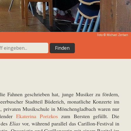
Foto ©
Michael Zerban
die Fahnen geschrieben hat, junge Musiker zu fördern,
rbuscher Stadtteil Büderich, monatliche Konzerte im
en, privaten Musikschule in Mönchengladbach waren nur
alender
Ekaterina Porizkos
zum Bersten gefüllt. Die
n des
Elias
vor, während parallel das Carillon-Festival in
istin, Organistin und Carilloneurin mit einem Rezital im