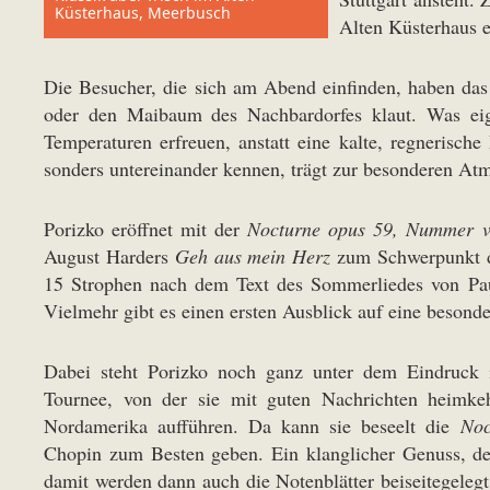
Küsterhaus, Meerbusch
Alten Küsterhaus ei
Die Besucher, die sich am Abend einfinden, haben das
oder den Maibaum des Nachbardorfes klaut. Was eig
Temperaturen erfreuen, anstatt eine kalte, regnerisc
sonders untereinander kennen, trägt zur besonderen At
Porizko eröffnet mit der
Nocturne opus 59, Nummer v
August Harders
Geh aus mein Herz
zum Schwerpunkt d
15 Strophen nach dem Text des Sommerliedes von Paul
Vielmehr gibt es einen ersten Ausblick auf eine besonder
Dabei steht Porizko noch ganz unter dem Eindruck i
Tournee, von der sie mit guten Nachrichten heimk
Nordamerika aufführen. Da kann sie beseelt die
Noc
Chopin zum Besten geben. Ein klanglicher Genuss, de
damit werden dann auch die Notenblätter beiseitegeleg