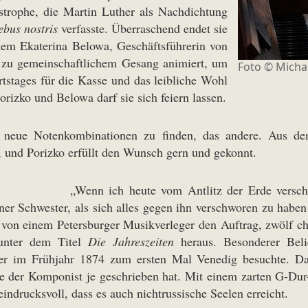
dstrophe, die Martin Luther als Nachdichtung
bus nostris
verfasste. Überraschend endet sie
em Ekaterina Belowa, Geschäftsführerin von
r zu gemeinschaftlichem Gesang animiert, um
Foto ©
Micha
tstages für die Kasse und das leibliche Wohl
zko und Belowa darf sie sich feiern lassen.
uf neue Notenkombinationen zu finden, das andere. Aus 
und Porizko erfüllt den Wunsch gern und gekonnt.
„Wenn ich heute vom Antlitz der Erde versch
iner Schwester, als sich alles gegen ihn verschworen zu habe
er von einem Petersburger Musikverleger den Auftrag, zwölf c
 unter dem Titel
Die Jahreszeiten
heraus. Besonderer Belie
 er im Frühjahr 1874 zum ersten Mal Venedig besuchte. D
e der Komponist je geschrieben hat. Mit einem zarten G-Dur-
eindrucksvoll, dass es auch nichtrussische Seelen erreicht.