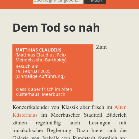
Dem Tod so nah
Zum
MATTHIAS CLAUDIUS
(Matthias Claudius, Felix
Mendelssohn Bartholdy)
Besuch am
19. Februar 2025
(Einmalige Aufführung)
Klassik aber frisch im Alten
Küsterhaus, Meerbusch
Konzertkalender von Klassik aber frisch im
Alten
Küsterhaus
im Meerbuscher Stadtteil Büderich
zählen regelmäßig auch Lesungen mit
musikalischer Begleitung. Dazu bietet sich die
Galerie von Isabelle von Rundstedt förmlich an: