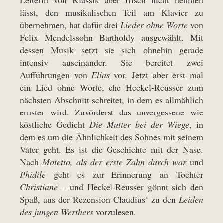
Leiterin von Klassik aber frisch nicht nehmen
lässt, den musikalischen Teil am Klavier zu
übernehmen, hat dafür drei
Lieder ohne Worte
von
Felix Mendelssohn Bartholdy ausgewählt. Mit
dessen Musik setzt sie sich ohnehin gerade
intensiv auseinander. Sie bereitet zwei
Aufführungen von
Elias
vor. Jetzt aber erst mal
ein Lied ohne Worte, ehe Heckel-Reusser zum
nächsten Abschnitt schreitet, in dem es allmählich
ernster wird. Zuvörderst das unvergessene wie
köstliche Gedicht
Die Mutter bei der Wiege
, in
dem es um die Ähnlichkeit des Sohnes mit seinem
Vater geht. Es ist die Geschichte mit der Nase.
Nach
Motetto, als der erste Zahn durch war
und
Phidile
geht es zur Erinnerung an Tochter
Christiane
– und Heckel-Reusser gönnt sich den
Spaß, aus der Rezension Claudius‘ zu den
Leiden
des jungen Werthers
vorzulesen.