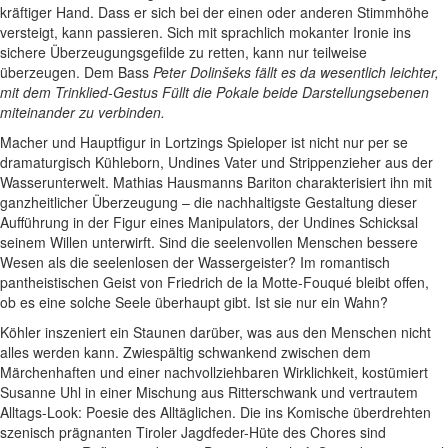
kräftiger Hand. Dass er sich bei der einen oder anderen Stimmhöhe
versteigt, kann passieren. Sich mit sprachlich mokanter Ironie ins
sichere Überzeugungsgefilde zu retten, kann nur teilweise
überzeugen. Dem Bass
Peter Dolinšeks
fällt es da wesentlich leichter,
mit dem Trinklied-Gestus
Füllt die Pokale
beide Darstellungsebenen
miteinander zu verbinden.
Macher und Hauptfigur in Lortzings Spieloper ist nicht nur per se
dramaturgisch Kühleborn, Undines Vater und Strippenzieher aus der
Wasserunterwelt. Mathias Hausmanns Bariton charakterisiert ihn mit
ganzheitlicher Überzeugung – die nachhaltigste Gestaltung dieser
Aufführung in der Figur eines Manipulators, der Undines Schicksal
seinem Willen unterwirft. Sind die seelenvollen Menschen bessere
Wesen als die seelenlosen der Wassergeister? Im romantisch
pantheistischen Geist von Friedrich de la Motte-Fouqué bleibt offen,
ob es eine solche Seele überhaupt gibt. Ist sie nur ein Wahn?
Köhler inszeniert ein Staunen darüber, was aus den Menschen nicht
alles werden kann. Zwiespältig schwankend zwischen dem
Märchenhaften und einer nachvollziehbaren Wirklichkeit, kostümiert
Susanne Uhl in einer Mischung aus Ritterschwank und vertrautem
Alltags-Look: Poesie des Alltäglichen. Die ins Komische überdrehten
szenisch prägnanten Tiroler Jagdfeder-Hüte des Chores sind