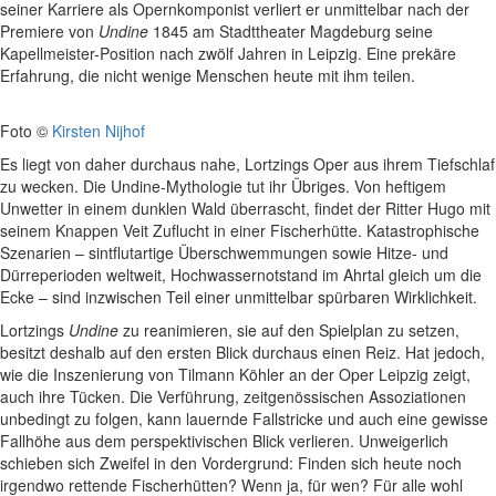
seiner Karriere als Opernkomponist verliert er unmittelbar nach der
Premiere von
Undine
1845 am Stadttheater Magdeburg seine
Kapellmeister-Position nach zwölf Jahren in Leipzig. Eine prekäre
Erfahrung, die nicht wenige Menschen heute mit ihm teilen.
Foto ©
Kirsten Nijhof
Es liegt von daher durchaus nahe, Lortzings Oper aus ihrem Tiefschlaf
zu wecken. Die Undine-Mythologie tut ihr Übriges. Von heftigem
Unwetter in einem dunklen Wald überrascht, findet der Ritter Hugo mit
seinem Knappen Veit Zuflucht in einer Fischerhütte. Katastrophische
Szenarien – sintflutartige Überschwemmungen sowie Hitze- und
Dürreperioden weltweit, Hochwassernotstand im Ahrtal gleich um die
Ecke – sind inzwischen Teil einer unmittelbar spürbaren Wirklichkeit.
Lortzings
Undine
zu reanimieren, sie auf den Spielplan zu setzen,
besitzt deshalb auf den ersten Blick durchaus einen Reiz. Hat jedoch,
wie die Inszenierung von Tilmann Köhler an der Oper Leipzig zeigt,
auch ihre Tücken. Die Verführung, zeitgenössischen Assoziationen
unbedingt zu folgen, kann lauernde Fallstricke und auch eine gewisse
Fallhöhe aus dem perspektivischen Blick verlieren. Unweigerlich
schieben sich Zweifel in den Vordergrund: Finden sich heute noch
irgendwo rettende Fischerhütten? Wenn ja, für wen? Für alle wohl