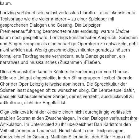
kaum.
Lortzing verbindet sein selbst verfasstes Libretto – eine inkonsistente
Textvorlage wie die vieler anderer – zu einer Spieloper mit
gesprochenen Dialogen und Gesang. Die Leipziger
Premierenaufführung beantwortet relativ eindeutig, warum
Undine
kaum noch gespielt wird. Lortzings künstlerischer Anspruch, Sprechen
und Singen komplex als eine neuartige Opernform zu entwickeln, geht
nicht wirklich auf. Wenig geschmeidige, mitunter geradezu hölzern
formulierte Textfragmente verhindern, aufs Ganze gesehen, ein
narratives und musikalisches (Zusammen-)Fließen.
Diese Bruchstellen kann in Köhlers Inszenierung der von Thomas
Eitler-de Lint gut eingestellte, in den Stimmgruppen flexibel tönende
Chor der Oper Leipzig teilweise abmindern. Die Sprechkultur der
Solisten lässt dagegen oft zu wünschen übrig. Ein Lehrbeispiel dafür,
dass ein schauspielernder Sänger, der es versteht, ausdrucksvoll zu
artikulieren, nicht der Regelfall ist.
Olga Jelinková leiht der
Undine
einen nicht durchgängig verlässlich
stabilen Sopran in den Zwischenlagen. In den Dialogen verhuscht ihre
Artikulation. Im Unterschied zu ihr überzeichnet Dan Karlström den
Veit mit lärmender Lauterkeit. Nonchalant in den Textpassagen,
überzeichnet im Gesang. Matthias Stier sattelt den Ritter Hugo mit