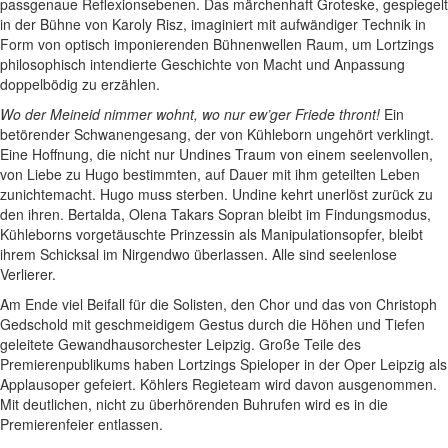
passgenaue Reflexionsebenen. Das märchenhaft Groteske, gespiegelt
in der Bühne von Karoly Risz, imaginiert mit aufwändiger Technik in
Form von optisch imponierenden Bühnenwellen Raum, um Lortzings
philosophisch intendierte Geschichte von Macht und Anpassung
doppelbödig zu erzählen.
Wo der Meineid nimmer wohnt, wo nur ew’ger Friede thront!
Ein
betörender Schwanengesang, der von Kühleborn ungehört verklingt.
Eine Hoffnung, die nicht nur Undines Traum von einem seelenvollen,
von Liebe zu Hugo bestimmten, auf Dauer mit ihm geteilten Leben
zunichtemacht. Hugo muss sterben. Undine kehrt unerlöst zurück zu
den ihren. Bertalda, Olena Takars Sopran bleibt im Findungsmodus,
Kühleborns vorgetäuschte Prinzessin als Manipulationsopfer, bleibt
ihrem Schicksal im Nirgendwo überlassen. Alle sind seelenlose
Verlierer.
Am Ende viel Beifall für die Solisten, den Chor und das von Christoph
Gedschold mit geschmeidigem Gestus durch die Höhen und Tiefen
geleitete Gewandhausorchester Leipzig. Große Teile des
Premierenpublikums haben Lortzings Spieloper in der Oper Leipzig als
Applausoper gefeiert. Köhlers Regieteam wird davon ausgenommen.
Mit deutlichen, nicht zu überhörenden Buhrufen wird es in die
Premierenfeier entlassen.