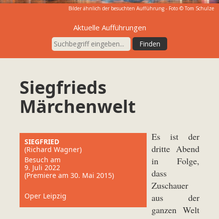
Bilder ähnlich der besuchten Aufführung - Foto ©
Tom Schulze
Aktuelle Aufführungen
Siegfrieds
Märchenwelt
Es ist der
SIEGFRIED
dritte Abend
(Richard Wagner)
Besuch am
in Folge,
9. Juli 2022
dass
(Premiere am 30. Mai 2015)
Zuschauer
Oper Leipzig
aus der
ganzen Welt