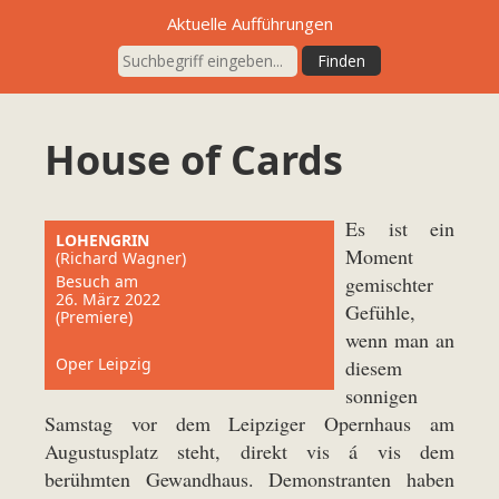
Aktuelle Aufführungen
House of Cards
Es ist ein
LOHENGRIN
Moment
(Richard Wagner)
Besuch am
gemischter
26. März 2022
Gefühle,
(Premiere)
wenn man an
Oper Leipzig
diesem
sonnigen
Samstag vor dem Leipziger Opernhaus am
Augustusplatz steht, direkt vis á vis dem
berühmten Gewandhaus. Demonstranten haben