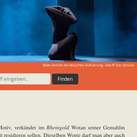
Bilder ähnlich der besuchten Aufführung - Foto ©
Tom Schulze
-Motiv, verkündet im
Rheingold
Wotan seiner Gemahlin
t residieren sollen. Dieselben Worte darf man aber auch