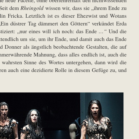
ne neue Facette, ohne oberlehrerhaft den nichtwissenden
 Seit dem
Rheingold
wissen wir, dass sie „ihrem Ende zu
n Fricka. Letztlich ist es dieser Ehezwist und Wotans
. „Ein düstrer Tag dämmert den Göttern“ verkündet Erda
tiziert: „nur eines will ich noch: das Ende
…“
Und die
tztendlich um sie, um ihr Ende, und damit auch das Ende
d Donner als ängstlich beobachtende Gestalten, die auf
 immerwährende Mahnung, dass alles endlich ist, auch die
im wahrsten Sinne des Wortes untergehen, dann wird die
uren auch eine dezidierte Rolle in diesem Gefüge zu, und