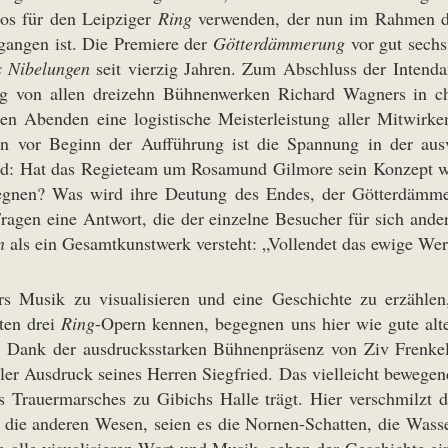
hos für den Leipziger
Ring
verwenden, der nun im Rahmen de
gangen ist. Die Premiere der
Götterdämmerung
vor gut sechs
s Nibelungen
seit vierzig Jahren. Zum Abschluss der Inten
g von allen dreizehn Bühnenwerken Richard Wagners in ch
den Abenden eine logistische Meisterleistung aller Mitwirk
n vor Beginn der Aufführung ist die Spannung in der ausv
ind: Hat das Regieteam um Rosamund Gilmore sein Konzept we
gnen? Was wird ihre Deutung des Endes, der Götterdämmer
gen eine Antwort, die der einzelne Besucher für sich ander
n
als ein Gesamtkunstwerk versteht: „Vollendet das ewige Wer
 Musik zu visualisieren und eine Geschichte zu erzählen
ten drei
Ring
-Opern kennen, begegnen uns hier wie gute alt
uch Dank der ausdrucksstarken Bühnenpräsenz von Ziv Frenke
naler Ausdruck seines Herren Siegfried. Das vielleicht bewege
 Trauermarsches zu Gibichs Halle trägt. Hier verschmilzt 
 die anderen Wesen, seien es die Nornen-Schatten, die Wass