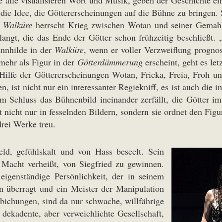
 alle visualisieren Wort und Musik, geben der Geschichte ei
 die Idee, die Göttererscheinungen auf die Bühne zu bringen.
r
Walküre
herrscht Krieg zwischen Wotan und seiner Gemahli
elangt, die das Ende der Götter schon frühzeitig beschließt
nnhilde in der
Walküre
, wenn er voller Verzweiflung prognos
mehr als Figur in der
Götterdämmerung
erscheint, geht es le
 Hilfe der Göttererscheinungen Wotan, Fricka, Freia, Froh un
, ist nicht nur ein interessanter Regiekniff, es ist auch die
am Schluss das Bühnenbild ineinander zerfällt, die Götter 
t nicht nur in fesselnden Bildern, sondern sie ordnet den Fig
drei Werke treu.
ld, gefühlskalt und von Hass beseelt. Sein
e Macht verheißt, von Siegfried zu gewinnen.
eigenständige Persönlichkeit, der in seinem
n überragt und ein Meister der Manipulation
bichungen, sind da nur schwache, willfährige
dekadente, aber verweichlichte Gesellschaft,