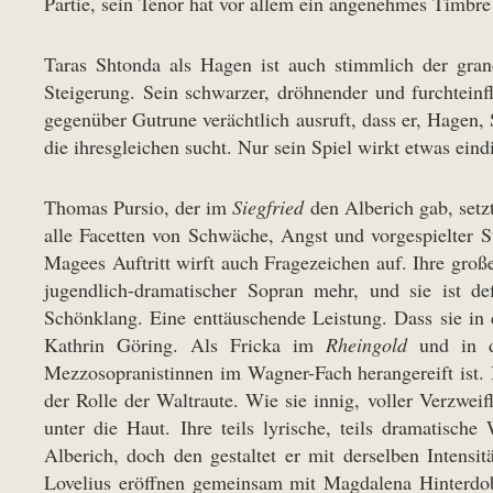
Partie, sein Tenor hat vor allem ein angenehmes Timbre 
Taras Shtonda als Hagen ist auch stimmlich der gra
Steigerung. Sein schwarzer, dröhnender und furchtein
gegenüber Gutrune verächtlich ausruft, dass er, Hagen, 
die ihresgleichen sucht. Nur sein Spiel wirkt etwas ein
Thomas Pursio, der im
Siegfried
den Alberich gab, setz
alle Facetten von Schwäche, Angst und vorgespielter 
Magees Auftritt wirft auch Fragezeichen auf. Ihre groß
jugendlich-dramatischer Sopran mehr, und sie ist de
Schönklang. Eine enttäuschende Leistung. Dass sie in 
Kathrin Göring. Als Fricka im
Rheingold
und in 
Mezzosopranistinnen im Wagner-Fach herangereift ist.
der Rolle der Waltraute. Wie sie innig, voller Verzwe
unter die Haut. Ihre teils lyrische, teils dramatisc
Alberich, doch den gestaltet er mit derselben Intens
Lovelius eröffnen gemeinsam mit Magdalena Hinterdob