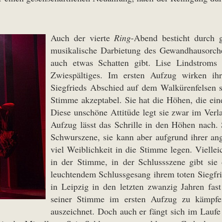
Auch der vierte
Ring
-Abend besticht durch g
musikalische Darbietung des Gewandhausorche
auch etwas Schatten gibt. Lise Lindstroms 
Zwiespältiges. Im ersten Aufzug wirken ihr
Siegfrieds Abschied auf dem Walkürenfelsen s
Stimme akzeptabel. Sie hat die Höhen, die ein
Diese unschöne Attitüde legt sie zwar im Ver
Aufzug lässt das Schrille in den Höhen nach.
Schwurszene, sie kann aber aufgrund ihrer an
viel Weiblichkeit in die Stimme legen. Viell
in der Stimme, in der Schlussszene gibt sie 
leuchtendem Schlussgesang ihrem toten Siegfrie
in Leipzig in den letzten zwanzig Jahren fas
seiner Stimme im ersten Aufzug zu kämpfen
auszeichnet. Doch auch er fängt sich im Laufe