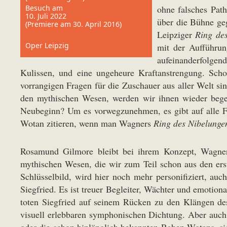
Besuch am
ohne falsches Pat
10. Juli 2022
über die Bühne ge
(Premiere am 30. April 2016)
Leipziger
Ring de
Oper Leipzig
mit der Aufführun
aufeinanderfolgen
Kulissen, und eine ungeheure Kraftanstrengung. Scho
vorrangigen Fragen für die Zuschauer aus aller Welt s
den mythischen Wesen, werden wir ihnen wieder bege
Neubeginn? Um es vorwegzunehmen, es gibt auf alle Fra
Wotan zitieren, wenn man Wagners
Ring des Nibelunge
Rosamund Gilmore bleibt bei ihrem Konzept, Wagners
mythischen Wesen, die wir zum Teil schon aus den ers
Schlüsselbild, wird hier noch mehr personifiziert, a
Siegfried. Es ist treuer Begleiter, Wächter und emotio
toten Siegfried auf seinem Rücken zu den Klängen des
visuell erlebbaren symphonischen Dichtung. Aber auch