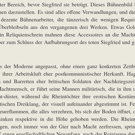
ter Bereich, bevor Siegfried sie betrügt. Dieses Bühnenbild 
en darzustellen. Es sind alles offene Verwandlungen, und d
dezente Bühnenarbeiter, die tänzerisch die wenigen Requ
berbleibseln aus den vergangenen drei Werken. Etwas Gol
 ein Reliquienschrein mahnen diese Accessoires an die Mach
r zum Schluss der Aufbahrungsort des toten Siegfried und gl
s der Moderne angepasst, ohne einen ganz konkreten Zeitb
 ihrer Arbeitskluft eher postkommunistischer Herkunft. Hag
nd Barretten eher britischen Soldaten der Nachkriegszeit
 Machtmensch, er führt seine Mannen militärisch, die in ihm
t-düster, während die Rheintöchter ihre erotischen Kost
ischen Dreiklang, der visuell aufeinander abgestimmt ist. Fe
euerflammen, die alles verzehren, bis sich der Boden öffnet,
sinken respektive in die Höhe gehoben werden. Die Rhein
en, noch immer von der Gier nach Macht zerfressen, spring
f einen gesellschaftlichen Neuanfang, nach der Reinigung du