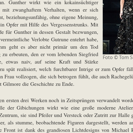
n. Gunther wirkt wie ein kokainsüchtiger
g mit zwanghaftem Verhalten, wenn er sich
mt, beziehungsunfähig, ohne eigene Meinung,
in Opfer mit Hilfe des Vergessenstrunks. Mit
de für Gunther in dessen Gestalt bezwungen,
 vermeintliche Verlobte Gutrune entehrt habe,
. Ihm geht es aber nicht primär um den Tod
g zu erbeuten, den er vom lebenden Siegfried
Foto ©
Tom S
e, etwas naiv, auf seine Kraft und Stärke
 spät realisiert, welch furchtbarer Intrige er zum Opfer fäl
n Frau vollzogen, die sich betrogen fühlt, die auch Rachegel
t Gilmore die Geschichte zu Ende.
en ersten drei Werken noch in Zeitsprüngen verwandelt worde
lle der Gibichungen wirkt wie eine große moderne Ateli
Zentrum, sie sind Pfeiler und Versteck oder Zutritt zur Halle
ter, als stumme, beobachtende Figuren dargestellt, werden a
ese Front ist dank des grandiosen Lichtdesigns von Michae