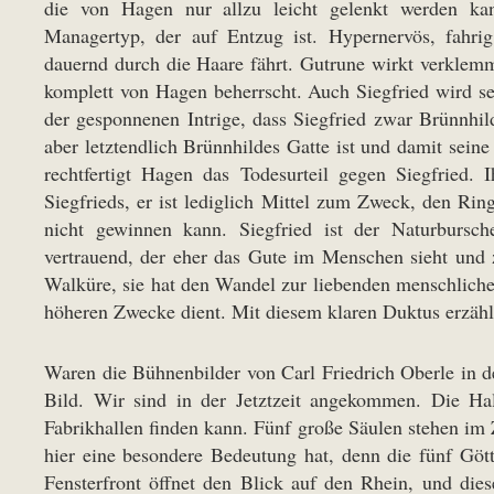
die von Hagen nur allzu leicht gelenkt werden kan
Managertyp, der auf Entzug ist. Hypernervös, fahri
dauernd durch die Haare fährt. Gutrune wirkt verklem
komplett von Hagen beherrscht. Auch Siegfried wird se
der gesponnenen Intrige, dass Siegfried zwar Brünnhil
aber letztendlich Brünnhildes Gatte ist und damit seine
rechtfertigt Hagen das Todesurteil gegen Siegfried
Siegfrieds, er ist lediglich Mittel zum Zweck, den Rin
nicht gewinnen kann. Siegfried ist der Naturbursch
vertrauend, der eher das Gute im Menschen sieht und zu
Walküre, sie hat den Wandel zur liebenden menschliche
höheren Zwecke dient. Mit diesem klaren Duktus erzähl
Waren die Bühnenbilder von Carl Friedrich Oberle in d
Bild. Wir sind in der Jetztzeit angekommen. Die Ha
Fabrikhallen finden kann. Fünf große Säulen stehen im 
hier eine besondere Bedeutung hat, denn die fünf Göt
Fensterfront öffnet den Blick auf den Rhein, und di