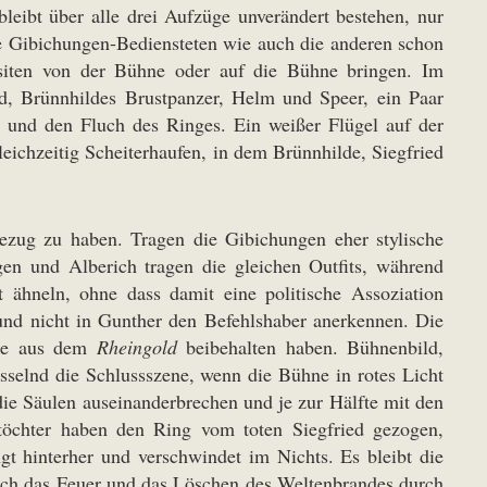
bleibt über alle drei Aufzüge unverändert bestehen, nur
ie Gibichungen-Bediensteten wie auch die anderen schon
isiten von der Bühne oder auf die Bühne bringen. Im
d, Brünnhildes Brustpanzer, Helm und Speer, ein Paar
t und den Fluch des Ringes. Ein weißer Flügel auf der
eichzeitig Scheiterhaufen, in dem Brünnhilde, Siegfried
ezug zu haben. Tragen die Gibichungen eher stylische
en und Alberich tragen die gleichen Outfits, während
 ähneln, ohne dass damit eine politische Assoziation
 und nicht in Gunther den Befehlshaber anerkennen. Die
üme aus dem
Rheingold
beibehalten haben. Bühnenbild,
sselnd die Schlussszene, wenn die Bühne in rotes Licht
 die Säulen auseinanderbrechen und je zur Hälfte mit den
töchter haben den Ring vom toten Siegfried gezogen,
t hinterher und verschwindet im Nichts. Es bleibt die
rch das Feuer und das Löschen des Weltenbrandes durch