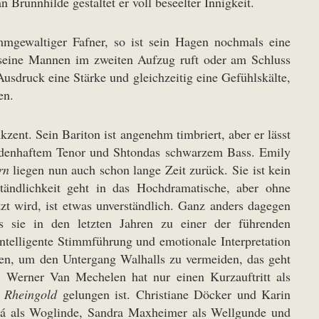
Brünnhilde gestaltet er voll beseelter Innigkeit.
mgewaltiger Fafner, so ist sein Hagen nochmals eine
r seine Mannen im zweiten Aufzug ruft oder am Schluss
Ausdruck eine Stärke und gleichzeitig eine Gefühlskälte,
en.
zent. Sein Bariton ist angenehm timbriert, aber er lässt
heldenhaftem Tenor und Shtondas schwarzem Bass. Emily
rn
liegen nun auch schon lange Zeit zurück. Sie ist kein
ständlichkeit geht in das Hochdramatische, aber ohne
zt wird, ist etwas unverständlich. Ganz anders dagegen
 sie in den letzten Jahren zu einer der führenden
 intelligente Stimmführung und emotionale Interpretation
eben, um den Untergang Walhalls zu vermeiden, das geht
s. Werner Van Mechelen hat nur einen Kurzauftritt als
m
Rheingold
gelungen ist. Christiane Döcker und Karin
ová als Woglinde, Sandra Maxheimer als Wellgunde und