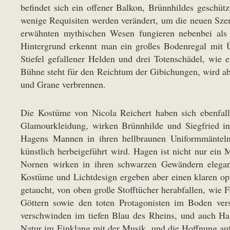
befindet sich ein offener Balkon, Brünnhildes geschütz
wenige Requisiten werden verändert, um die neuen Szen
erwähnten mythischen Wesen fungieren nebenbei als 
Hintergrund erkennt man ein großes Bodenregal mit Ü
Stiefel gefallener Helden und drei Totenschädel, wie
Bühne steht für den Reichtum der Gibichungen, wird abe
und Grane verbrennen.
Die Kostüme von Nicola Reichert haben sich ebenfall
Glamourkleidung, wirken Brünnhilde und Siegfried in
Hagens Mannen in ihren hellbraunen Uniformmänteln u
künstlich herbeigeführt wird. Hagen ist nicht nur ein
Nornen wirken in ihren schwarzen Gewändern elegan
Kostüme und Lichtdesign ergeben aber einen klaren opt
getaucht, von oben große Stofftücher herabfallen, wie F
Göttern sowie den toten Protagonisten im Boden ver
verschwinden im tiefen Blau des Rheins, und auch Hag
Natur im Einklang mit der Musik, und die Hoffnung au