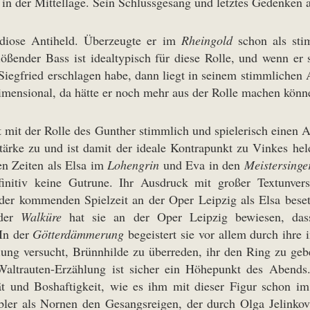
in der Mittellage. Sein Schlussgesang und letztes Gedenken an 
ndiose Antiheld. Überzeugte er im
Rheingold
schon als stim
flößender Bass ist idealtypisch für diese Rolle, und wenn e
Siegfried erschlagen habe, dann liegt in seinem stimmlichen 
dimensional, da hätte er noch mehr aus der Rolle machen könn
t mit der Rolle des Gunther stimmlich und spielerisch einen Ak
Stärke zu und ist damit der ideale Kontrapunkt zu Vinkes 
en Zeiten als Elsa im
Lohengrin
und Eva in den
Meistersinge
finitiv keine Gutrune. Ihr Ausdruck mit großer Textunver
der kommenden Spielzeit an der Oper Leipzig als Elsa beset
der
Walküre
hat sie an der Oper Leipzig bewiesen, dass
 In der
Götterdämmerung
begeistert sie vor allem durch ihre
iflung versucht, Brünnhilde zu überreden, ihr den Ring zu g
he Waltrauten-Erzählung ist sicher ein Höhepunkt des Abend
ität und Boshaftigkeit, wie es ihm mit dieser Figur schon i
ler als Nornen den Gesangsreigen, der durch Olga Jelink