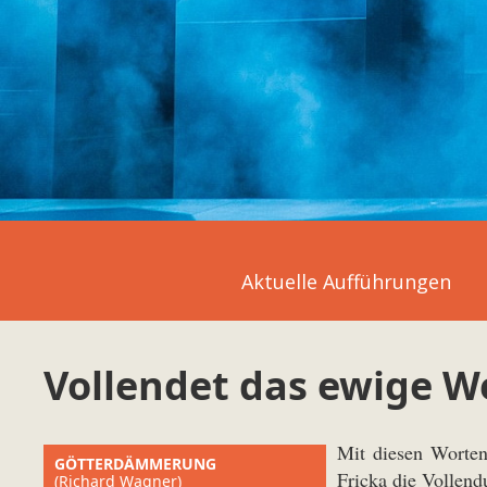
Aktuelle Aufführungen
Vollendet das ewige W
Mit diesen Worten
GÖTTERDÄMMERUNG
Fricka die Vollend
(Richard Wagner)