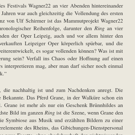
s Festivals Wagner22 an vier Abenden hintereinander
 Jahren war auch gleichzeitig die Vollendung des ersten
danz von Ulf Schirmer ist das Mammutprojekt Wagner22
ronologischer Reihenfolge, darunter den
Ring
an vier
enden der Oper Leipzig, auch und vor allem hinter den
erkauften Leipziger Oper körperlich spürbar, und die
iterentwickelt, es sogar vollenden können? Was ist mit
ung sein? Verfall ins Chaos oder Hoffnung auf einen
s interpretieren mag, aber man darf sicher noch einmal
k.“
, die nachhaltig ist und zum Nachdenken anregt. Die
e Bekannte. Das Pferd Grane, in der Walküre schon ein
l. Grane ist mehr als nur ein Geschenk Brünnhildes an
ndste Bild im ganzen
Ring
ist die Szene, wenn Grane den
die Symbiose aus Musik und erzählten Bildern zu einer
erelemente des Rheins, das Gibichungen-Dienstpersonal