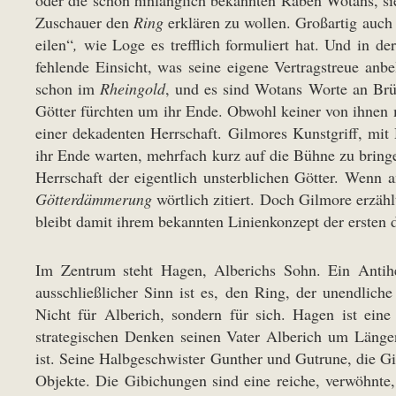
oder die schon hinlänglich bekannten Raben Wotans, sie
Zuschauer den
Ring
erklären zu wollen. Großartig auch
eilen“
,
wie Loge es trefflich formuliert hat. Und in de
fehlende Einsicht, was seine eigene Vertragstreue anb
schon im
Rheingold
, und es sind Wotans Worte an Brü
Götter fürchten um ihr Ende. Obwohl keiner von ihnen 
einer dekadenten Herrschaft. Gilmores Kunstgriff, mit
ihr Ende warten, mehrfach kurz auf die Bühne zu bringen
Herrschaft der eigentlich unsterblichen Götter. Wenn 
Götterdämmerung
wörtlich zitiert. Doch Gilmore erzähl
bleibt damit ihrem bekannten Linienkonzept der ersten 
Im Zentrum steht Hagen, Alberichs Sohn. Ein Antihe
ausschließlicher Sinn ist es, den Ring, der unendlich
Nicht für Alberich, sondern für sich. Hagen ist eine 
strategischen Denken seinen Vater Alberich um Länge
ist. Seine Halbgeschwister Gunther und Gutrune, die Gi
Objekte. Die Gibichungen sind eine reiche, verwöhnte, 