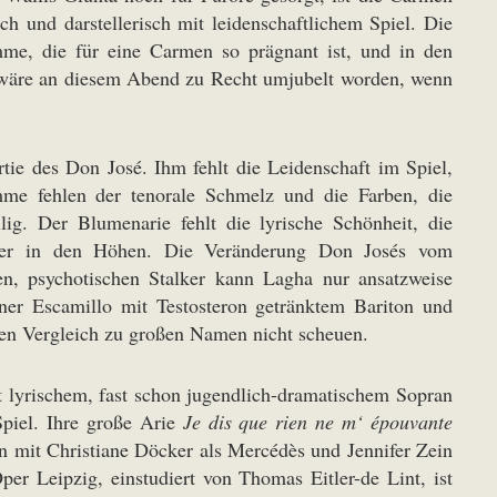
ch und darstellerisch mit leidenschaftlichem Spiel. Die
mme, die für eine Carmen so prägnant ist, und in den
g wäre an diesem Abend zu Recht umjubelt worden, wenn
ie des Don José. Ihm fehlt die Leidenschaft im Spiel,
me fehlen der tenorale Schmelz und die Farben, die
ig. Der Blumenarie fehlt die lyrische Schönheit, die
erer in den Höhen. Die Veränderung Don Josés vom
en, psychotischen Stalker kann Lagha nur ansatzweise
ner Escamillo mit Testosteron getränktem Bariton und
 den Vergleich zu großen Namen nicht scheuen.
t lyrischem, fast schon jugendlich-dramatischem Sopran
piel. Ihre große Arie
Je dis que rien ne m‘ épouvante
en mit Christiane Döcker als Mercédès und Jennifer Zein
per Leipzig, einstudiert von Thomas Eitler-de Lint, ist