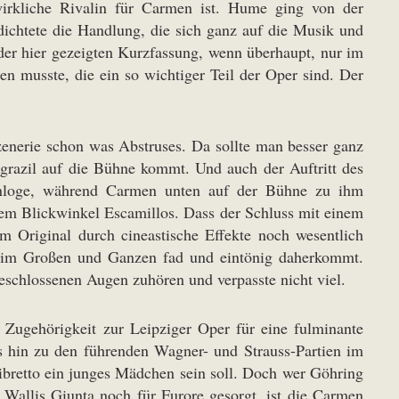
wirkliche Rivalin für Carmen ist. Hume ging von der
dichtete die Handlung, die sich ganz auf die Musik und
der hier gezeigten Kurzfassung, wenn überhaupt, nur im
 musste, die ein so wichtiger Teil der Oper sind. Der
enerie schon was Abstruses. Da sollte man besser ganz
 grazil auf die Bühne kommt. Und auch der Auftritt des
tenloge, während Carmen unten auf der Bühne zu ihm
 dem Blickwinkel Escamillos. Dass der Schluss mit einem
m Original durch cineastische Effekte noch wesentlich
ie im Großen und Ganzen fad und eintönig daherkommt.
eschlossenen Augen zuhören und verpasste nicht viel.
 Zugehörigkeit zur Leipziger Oper für eine fulminante
s hin zu den führenden Wagner- und Strauss-Partien im
ibretto ein junges Mädchen sein soll. Doch wer Göhring
e Wallis Giunta noch für Furore gesorgt, ist die Carmen