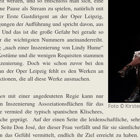
elt werden, und so entschloss man sich, eine
e Pause als Stream zu spielen, natürlich mit
er Erste Gastdirigent an der Oper Leipzig,
ungen der Aufführung und spricht davon, aus
 Und das ist die große Gefahr bei gerade so
r die wichtigsten Nummern aneinanderreiht.
g „nach einer Inszenierung von Lindy Hume“
 Kostüme und die wenigen Requisiten stammen
nszenierung. Doch wie schon zuvor bei den
n der Oper Leipzig fehlt es den Werken an
ktionen, die all diese Werke ausmachen.
en
mit einer angedeuteten Regie kann nur
n Inszenierung Assoziationsflächen für das
Foto ©
Kirste
e vermied die typisch spanischen Klischees,
che geprägt. Auf der einen Seite die leidenschaftliche, seh
eite Don José, der dieser Frau verfällt und für sie sämtlich
n das Gefühl vermittelt, endlich ihr Ziel erreicht zu habe