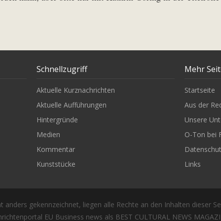
Schnellzugriff
Mehr Sei
Aktuelle Kurznachrichten
Startseite
Aktuelle Aufführungen
Aus der Re
Hintergründe
Unsere Unt
Medien
O-Ton bei 
Kommentar
Datenschu
Kunststücke
Links
t anders gekennzeichnet, liegen alle Rechte an den Inhalten dieser Se
richtenportal EU Business news als BEST CULTURAL NEWS MAGAZIN