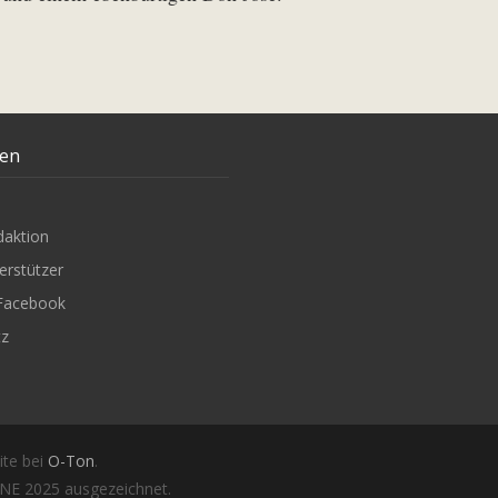
ten
daktion
erstützer
Facebook
tz
ite bei
O-Ton
.
E 2025 ausgezeichnet.