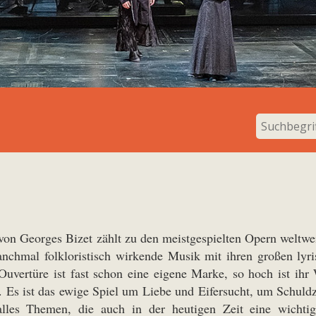
von Georges Bizet zählt zu den meistgespielten Opern weltwei
anchmal folkloristisch wirkende Musik mit ihren großen lyr
Ouvertüre ist fast schon eine eigene Marke, so hoch ist ih
n. Es ist das ewige Spiel um Liebe und Eifersucht, um Schuld
alles Themen, die auch in der heutigen Zeit eine wichti