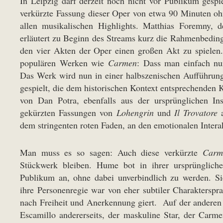
In Leipzig darf derzeit noch nicht vor Publikum gespi
verkürzte Fassung dieser Oper von etwa 90 Minuten ohn
allen musikalischen Highlights. Matthias Foremny, d
erläutert zu Beginn des Streams kurz die Rahmenbeding
den vier Akten der Oper einen großen Akt zu spielen.
populären Werken wie
Carmen
: Dass man einfach nu
Das Werk wird nun in einer halbszenischen Aufführun
gespielt, die dem historischen Kontext entsprechenden
von Dan Potra, ebenfalls aus der ursprünglichen I
gekürzten Fassungen von
Lohengrin
und
Il Trovatore
a
dem stringenten roten Faden, an den emotionalen Intera
Man muss es so sagen: Auch diese verkürzte
Carm
Stückwerk bleiben. Hume bot in ihrer ursprüngliche
Publikum an, ohne dabei unverbindlich zu werden. Si
ihre Personenregie war von eher subtiler Charakterspra
nach Freiheit und Anerkennung giert. Auf der anderen S
Escamillo andererseits, der maskuline Star, der Carme