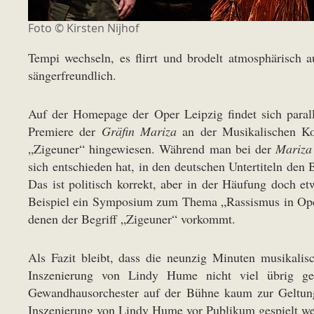
Foto ©
Kirsten Nijhof
Tempi wechseln, es flirrt und brodelt atmosphärisch 
sängerfreundlich.
Auf der Homepage der Oper Leipzig findet sich paral
Premiere der
Gräfin Mariza
an der Musikalischen Kom
„Zigeuner“ hingewiesen. Während man bei der
Mariza
sich entschieden hat, in den deutschen Untertiteln den
Das ist politisch korrekt, aber in der Häufung doch
Beispiel ein Symposium zum Thema „Rassismus in Oper
denen der Begriff „Zigeuner“ vorkommt.
Als Fazit bleibt, dass die neunzig Minuten musikali
Inszenierung von Lindy Hume nicht viel übrig ge
Gewandhausorchester auf der Bühne kaum zur Geltung
Inszenierung von Lindy Hume vor Publikum gespielt werd