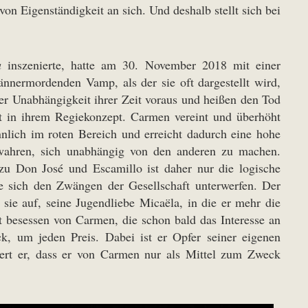
n Eigenständigkeit an sich. Und deshalb stellt sich bei
a
inszenierte, hatte am 30. November 2018 mit einer
nnermordenden Vamp, als der sie oft dargestellt wird,
er Unabhängigkeit ihrer Zeit voraus und heißen den Tod
t in ihrem Regiekonzept. Carmen vereint und überhöht
sinnlich im roten Bereich und erreicht dadurch eine hohe
bewahren, sich unabhängig von den anderen zu machen.
on José und Escamillo ist daher nur die logische
e sich den Zwängen der Gesellschaft unterwerfen. Der
r sie auf, seine Jugendliebe Micaëla, in die er mehr die
st besessen von Carmen, die schon bald das Interesse an
k, um jeden Preis. Dabei ist er Opfer seiner eigenen
iert er, dass er von Carmen nur als Mittel zum Zweck