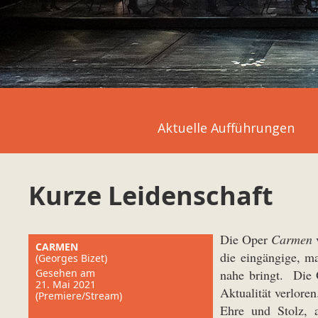
Aktuelle Aufführungen
Kurze Leidenschaft
Die Oper
Carmen
CARMEN
die eingängige, m
(Georges Bizet)
Gesehen am
nahe bringt. Die 
21. Mai 2021
Aktualität verlore
(Premiere/Stream)
Ehre und Stolz, 