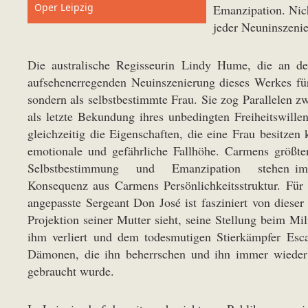
Oper Leipzig
Emanzipation. Nich
jeder Neuninszenie
Die australische Regisseurin Lindy Hume, die an d
aufsehenerregenden Neuinszenierung dieses Werkes für
sondern als selbstbestimmte Frau. Sie zog Parallelen 
als letzte Bekundung ihres unbedingten Freiheitswil
gleichzeitig die Eigenschaften, die eine Frau besitzen 
emotionale und gefährliche Fallhöhe. Carmens größte
Selbstbestimmung und Emanzipation stehen im Mit
Konsequenz aus Carmens Persönlichkeitsstruktur. Für
angepasste Sergeant Don José ist fasziniert von dieser 
Projektion seiner Mutter sieht, seine Stellung beim Mi
ihm verliert und dem todesmutigen Stierkämpfer Esca
Dämonen, die ihn beherrschen und ihn immer wieder z
gebraucht wurde.