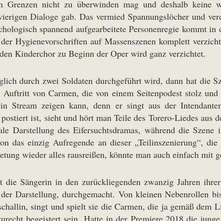
nen Grenzen nicht zu überwinden mag und deshalb keine 
gwierigen Dialoge gab. Das vermied Spannungslöcher und ver
chologisch spannend aufgearbeitete Personenregie kommt in 
r Hygienevorschriften auf Massenszenen komplett verzichten
 den Kinderchor zu Beginn der Oper wird ganz verzichtet.
ch durch zwei Soldaten durchgeführt wird, dann hat die Sz
e Auftritt von Carmen, die von einem Seitenpodest stolz und
ein Stream zeigen kann, denn er singt aus der Intendan
postiert ist, sieht und hört man Teile des Torero-Liedes aus
ale Darstellung des Eifersuchtsdramas, während die Szene i
chon das einzig Aufregende an dieser „Teilinszenierung“, d
etung wieder alles rausreißen, könnte man auch einfach mit g
at die Sängerin in den zurückliegenden zwanzig Jahren ihrer
der Darstellung, durchgemacht. Von kleinen Nebenrollen bi
challin, singt und spielt sie die Carmen, die ja gemäß dem L
zurecht begeistert sein. Hatte in der Premiere 2018 die jung