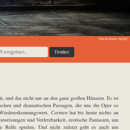
Foto ©
Kirsten Nijhof
t, und das nicht nur an den ganz großen Häusern. Es ist
ischen und dramatischen Passagen, die uns die Oper so
r Wiedererkennungswert.
Carmen
hat bis heute nichts an
zuweisungen und Verletzbarkeit, erotische Fantasien, um
ge Rolle spielen. Und nicht zuletzt geht es auch um