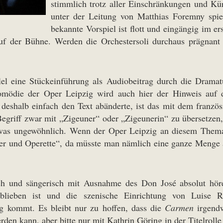
stimmlich trotz aller Einschränkungen und Kü
unter der Leitung von Matthias Foremny spiel
bekannte Vorspiel ist flott und eingängig im er
auf der Bühne. Werden die Orchestersoli durchaus prägnant u
lel eine Stückeinführung als Audiobeitrag durch die Drama
ödie der Oper Leipzig wird auch hier der Hinweis auf die
deshalb einfach den Text abänderte, ist das mit dem franzö
 Begriff zwar mit „Zigeuner“ oder „Zigeunerin“ zu übersetzen
 etwas ungewöhnlich. Wenn der Oper Leipzig an diesem Thema
 und Operette“, da müsste man nämlich eine ganze Menge a
sch und sängerisch mit Ausnahme des Don José absolut hör
blieben ist und die szenische Einrichtung von Luise 
 kommt. Es bleibt nur zu hoffen, dass die
Carmen
irgendw
en kann, aber bitte nur mit Kathrin Göring in der Titelroll