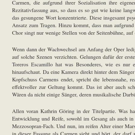
Carmen, die aufgrund ihrer Sozialisation ihre eige
Rezitativfassung aus, so dass es so gut wie keine lan
das gesungene Wort konzentrierte. Diese insgesamt psy
Ansatz zum Tragen. Hinzu kommt, dass man aufgrund de
Chor singt nur wenige Stellen von der Seitenbühne, auf
Wenn dann der Wachwechsel am Anfang der Oper ledigli
auf solche Szenen verzichten. Gelungen dafür der erst
Toreros Escamillo hat was Besonderes, wie es nur 
hinaufschaut. Da eine Kamera direkt hinter dem Sänger 
Kopfschuss Carmens endet, spricht die lebensnahe, re
effektvoller zur Geltung kommt. Das ist aber auch s
Wären da nicht einige Sänger, deren musikalische Darbi
Allen voran Kathrin Göring in der Titelpartie. Was h
Entwicklung und Reife, sowohl im Gesang als auch in 
Mezzosopran-Fach. Und nun, im reifen Alter einer Mars
in dieser Fassung als Carmen sieht und hört, der darf 