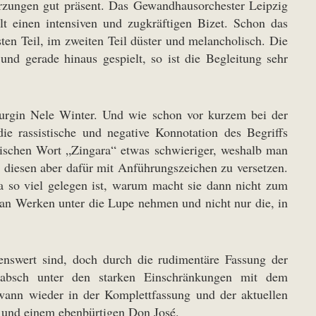
rzungen gut präsent. Das Gewandhausorchester Leipzig
t einen intensiven und zugkräftigen Bizet. Schon das
sten Teil, im zweiten Teil düster und melancholisch. Die
nd gerade hinaus gespielt, so ist die Begleitung sehr
turgin Nele Winter. Und wie schon vor kurzem bei der
 rassistische und negative Konnotation des Begriffs
sischen Wort „Zingara“ etwas schwieriger, weshalb man
, diesen aber dafür mit Anführungszeichen zu versetzen.
 so viel gelegen ist, warum macht sie dann nicht zum
n Werken unter die Lupe nehmen und nicht nur die, in
enswert sind, doch durch die rudimentäre Fassung der
Rabsch unter den starken Einschränkungen mit dem
ann wieder in der Komplettfassung und der aktuellen
e und einem ebenbürtigen Don José.