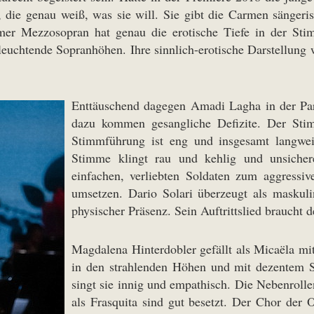
 die genau weiß, was sie will. Sie gibt die Carmen sängeris
mer Mezzosopran hat genau die erotische Tiefe in der Sti
leuchtende Sopranhöhen. Ihre sinnlich-erotische Darstellun
Enttäuschend dagegen Amadi Lagha in der Part
dazu kommen gesangliche Defizite. Der Stim
Stimmführung ist eng und insgesamt langweil
Stimme klingt rau und kehlig und unsich
einfachen, verliebten Soldaten zum aggressiv
umsetzen. Dario Solari überzeugt als maskuli
physischer Präsenz. Sein Auftrittslied braucht
Magdalena Hinterdobler gefällt als Micaëla mi
in den strahlenden Höhen und mit dezentem S
singt sie innig und empathisch. Die Nebenroll
als Frasquita sind gut besetzt. Der Chor der O