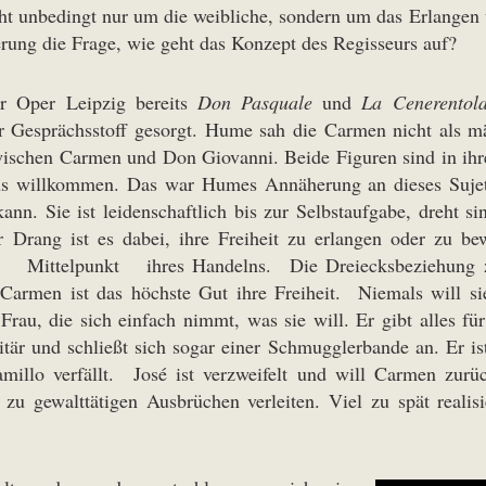
t unbedingt nur um die weibliche, sondern um das Erlangen vo
rung die Frage, wie geht das Konzept des Regisseurs auf?
er Oper Leipzig bereits
Don Pasquale
und
La Cenerentol
 Gesprächsstoff gesorgt. Hume sah die Carmen nicht als mä
zwischen Carmen und Don Giovanni. Beide Figuren sind in ihr
lens willkommen. Das war Humes Annäherung an dieses Suje
kann. Sie ist leidenschaftlich bis zur Selbstaufgabe, dreht 
r Drang ist es dabei, ihre Freiheit zu erlangen oder zu 
telpunkt ihres Handelns. Die Dreiecksbeziehung zu D
 Carmen ist das höchste Gut ihre Freiheit. Niemals will si
Frau, die sich einfach nimmt, was sie will. Er gibt alles fü
litär und schließt sich sogar einer Schmugglerbande an. Er i
millo verfällt. José ist verzweifelt und will Carmen zurüc
u gewalttätigen Ausbrüchen verleiten. Viel zu spät realis