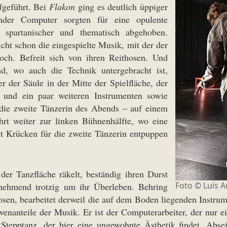
fgeführt. Bei
Flakon
ging es deutlich üppiger
nder Computer sorgten für eine opulente
 spartanischer und thematisch abgehoben.
cht schon die eingespielte Musik, mit der der
och. Befreit sich von ihren Reithosen. Und
d, wo auch die Technik untergebracht ist,
r der Säule in der Mitte der Spielfläche, der
re und ein paar weiteren Instrumenten sowie
t die zweite Tänzerin des Abends – auf einem
ährt weiter zur linken Bühnenhälfte, wo eine
mit Krücken für die zweite Tänzerin entpuppen
er Tanzfläche räkelt, beständig ihren Durst
Foto © Luís 
zunehmend trotzig um ihr Überleben. Behring
sen, bearbeitet derweil die auf dem Boden liegenden Instrum
enanteile der Musik. Er ist der Computerarbeiter, der nur e
r Stepptanz, der hier eine ungewohnte Ästhetik findet. Abse