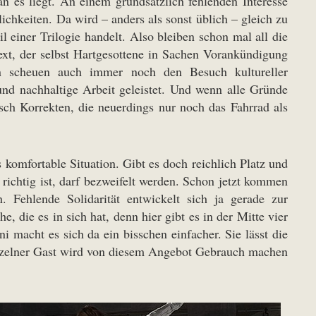
an es liegt. An einem grundsätzlich fehlenden Interesse
ichkeiten. Da wird – anders als sonst üblich – gleich zu
 einer Trilogie handelt. Also bleiben schon mal all die
Text, der selbst Hartgesottene in Sachen Vorankündigung
en scheuen auch immer noch den Besuch kultureller
nd nachhaltige Arbeit geleistet. Und wenn alle Gründe
isch Korrekten, die neuerdings nur noch das Fahrrad als
s komfortable Situation. Gibt es doch reichlich Platz und
ichtig ist, darf bezweifelt werden. Schon jetzt kommen
n. Fehlende Solidarität entwickelt sich ja gerade zur
 die es in sich hat, denn hier gibt es in der Mitte vier
i macht es sich da ein bisschen einfacher. Sie lässt die
inzelner Gast wird von diesem Angebot Gebrauch machen