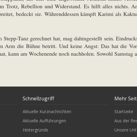
 Trotz, Rebellion und Widerstand. Es hilft alles nichts. 
reitet, bedeckt sie. Währenddessen kämpft Karimi als Kaktus 
epp-Tanz gerechnet hat, mag dahingestellt sein. Eindrucksvo
im Arm die Bühne betritt. Und keine Angst: Das hat die Vors
 hat, kann am Wochenende noch nachholen. Sowohl Samstag als 
Schnellzugriff
Mehr Sei
Aktuelle Kurznachrichten
Startseite
Aktuelle Aufführungen
Aus der Re
Hintergründe
Unsere Unt