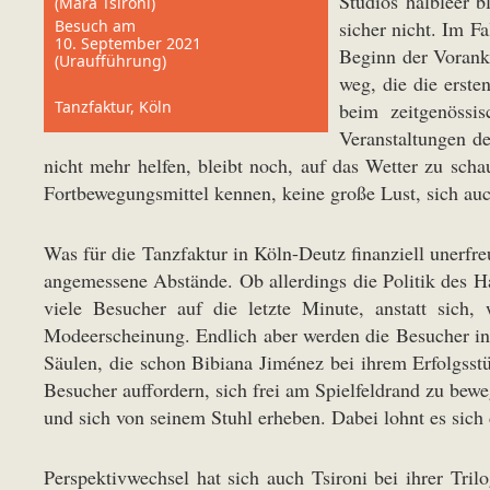
Studios halbleer b
(Mara Tsironi)
Besuch am
sicher nicht. Im F
10. September 2021
Beginn der Vorankü
(Uraufführung)
weg, die die erste
Tanzfaktur, Köln
beim zeitgenössi
Veranstaltungen d
nicht mehr helfen, bleibt noch, auf das Wetter zu scha
Fortbewegungsmittel kennen, keine große Lust, sich a
Was für die Tanzfaktur in Köln-Deutz finanziell unerfreu
angemessene Abstände. Ob allerdings die Politik des H
viele Besucher auf die letzte Minute, anstatt sich, 
Modeerscheinung. Endlich aber werden die Besucher in di
Säulen, die schon Bibiana Jiménez bei ihrem Erfolgss
Besucher auffordern, sich frei am Spielfeldrand zu b
und sich von seinem Stuhl erheben. Dabei lohnt es sich
Perspektivwechsel hat sich auch Tsironi bei ihrer Tril