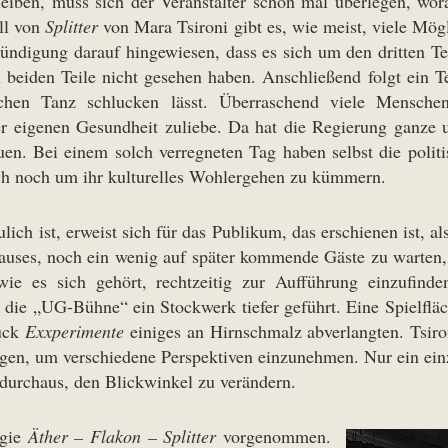
leiben, muss sich der Veranstalter schon mal überlegen, wor
all von
Splitter
von Mara Tsironi gibt es, wie meist, viele Mögl
ndigung darauf hingewiesen, dass es sich um den dritten Teil
n beiden Teile nicht gesehen haben. Anschließend folgt ein 
schen Tanz schlucken lässt. Überraschend viele Mensch
er eigenen Gesundheit zuliebe. Da hat die Regierung ganze u
uen. Bei einem solch verregneten Tag haben selbst die polit
uch noch um ihr kulturelles Wohlergehen zu kümmern.
lich ist, erweist sich für das Publikum, das erschienen ist, al
auses, noch ein wenig auf später kommende Gäste zu warten, r
wie es sich gehört, rechtzeitig zur Aufführung einzufinde
e „UG-Bühne“ ein Stockwerk tiefer geführt. Eine Spielfläche,
tück
Exxperimente
einiges an Hirnschmalz abverlangten. Tsiron
ewegen, um verschiedene Perspektiven einzunehmen. Nur ein e
 durchaus, den Blickwinkel zu verändern.
ogie
Äther – Flakon – Splitter
vorgenommen.