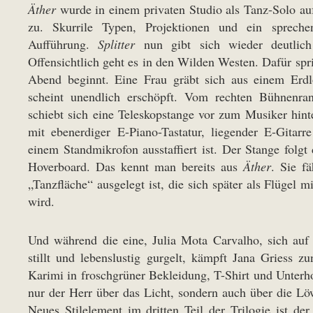
Äther
wurde in einem privaten Studio als Tanz-Solo au
zu. Skurrile Typen, Projektionen und ein spreche
Aufführung.
Splitter
nun gibt sich wieder deutlich
Offensichtlich geht es in den Wilden Westen. Dafür spri
Abend beginnt. Eine Frau gräbt sich aus einem Erdl
scheint unendlich erschöpft. Vom rechten Bühnenran
schiebt sich eine Teleskopstange vor zum Musiker hinte
mit ebenerdiger E-Piano-Tastatur, liegender E-Gitar
einem Standmikrofon ausstaffiert ist. Der Stange folg
Hoverboard. Das kennt man bereits aus
Äther
. Sie f
„Tanzfläche“ ausgelegt ist, die sich später als Flügel 
wird.
Und während die eine, Julia Mota Carvalho, sich auf d
stillt und lebenslustig gurgelt, kämpft Jana Griess 
Karimi in froschgrüner Bekleidung, T-Shirt und Unterho
nur der Herr über das Licht, sondern auch über die Löw
Neues Stilelement im dritten Teil der Trilogie ist de