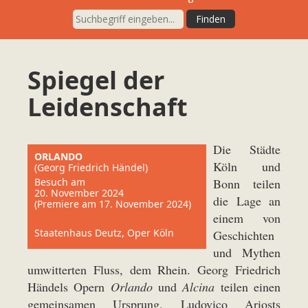
Spiegel der
Leidenschaft
Die Städte
ORLANDO
Köln und
(Georg Friedrich Händel)
Besuch am
Bonn teilen
20. November 2024
die Lage an
(Premiere am 17. November 2024)
einem von
Staatenhaus Deutz, Oper Köln
Geschichten
und Mythen
umwitterten Fluss, dem Rhein. Georg Friedrich
Händels Opern
Orlando
und
Alcina
teilen einen
gemeinsamen Ursprung, Ludovico Ariosts