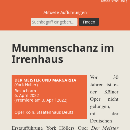
Foto ©
Bernd Uhlig
Aktuelle Aufführungen
Mummenschanz im
Irrenhaus
Vor 30
DER MEISTER UND MARGARITA
Jahren ist es
(York Höller)
Besuch am
der Kölner
6. April 2022
Oper nicht
(Premiere am 3. April 2022)
gelungen,
Oper Köln, Staatenhaus Deutz
mit der
Deutschen
Erstaufführung York Höllers Oper
Der Meister