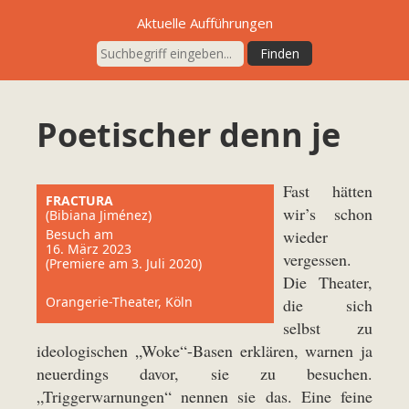
Aktuelle Aufführungen
Poetischer denn je
Fast hätten
FRACTURA
wir’s schon
(Bibiana Jiménez)
Besuch am
wieder
16. März 2023
vergessen.
(Premiere am 3. Juli 2020)
Die Theater,
Orangerie-Theater, Köln
die sich
selbst zu
ideologischen „Woke“-Basen erklären, warnen ja
neuerdings davor, sie zu besuchen.
„Triggerwarnungen“ nennen sie das. Eine feine