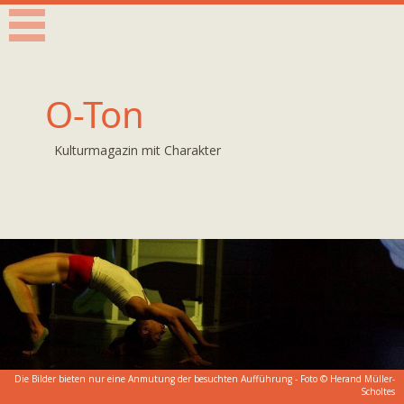
O-Ton
Kulturmagazin mit Charakter
Die Bilder bieten nur eine Anmutung der besuchten Aufführung - Foto © Herand Müller-
Scholtes