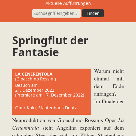
Aktuelle Aufführungen
Springflut der
Fantasie
Warum nicht
LA CENERENTOLA
einmal mit
(Gioacchino Rossini)
Besuch am
dem Ende
21. Dezember 2022
anfangen?
(Premiere am 17. Dezember 2022)
Im Finale der
Oper Köln, Staatenhaus Deutz
Neuproduktion von Gioacchino Rossinis Oper
La
Cenerentola
steht Angelina exponiert auf dem
schmalen Steg, der sich im Kölner Staatenhaus