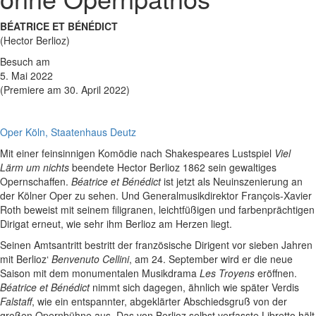
BÉATRICE ET BÉNÉDICT
(Hector Berlioz)
Besuch am
5. Mai 2022
(Premiere am 30. April 2022)
Oper Köln, Staatenhaus Deutz
Mit einer feinsinnigen Komödie nach Shakespeares Lustspiel
Viel
Lärm um nichts
beendete Hector Berlioz 1862 sein gewaltiges
Opernschaffen.
Béatrice et Bénédict
ist jetzt als Neuinszenierung an
der Kölner Oper zu sehen. Und Generalmusikdirektor François-Xavier
Roth beweist mit seinem filigranen, leichtfüßigen und farbenprächtigen
Dirigat erneut, wie sehr ihm Berlioz am Herzen liegt.
Seinen Amtsantritt bestritt der französische Dirigent vor sieben Jahren
mit Berlioz‘
Benvenuto Cellini
, am 24. September wird er die neue
Saison mit dem monumentalen Musikdrama
Les Troyens
eröffnen.
Béatrice et Bénédict
nimmt sich dagegen, ähnlich wie später Verdis
Falstaff
, wie ein entspannter, abgeklärter Abschiedsgruß von der
großen Opernbühne aus. Das von Berlioz selbst verfasste Libretto hält