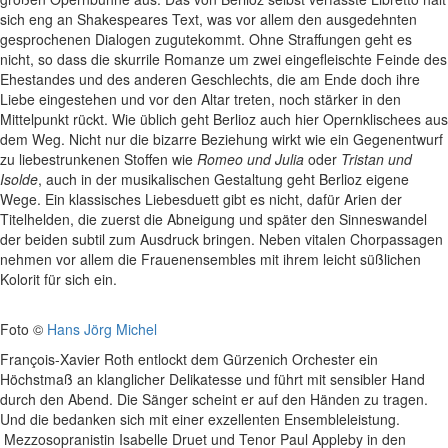
sich eng an Shakespeares Text, was vor allem den ausgedehnten
gesprochenen Dialogen zugutekommt. Ohne Straffungen geht es
nicht, so dass die skurrile Romanze um zwei eingefleischte Feinde des
Ehestandes und des anderen Geschlechts, die am Ende doch ihre
Liebe eingestehen und vor den Altar treten, noch stärker in den
Mittelpunkt rückt. Wie üblich geht Berlioz auch hier Opernklischees aus
dem Weg. Nicht nur die bizarre Beziehung wirkt wie ein Gegenentwurf
zu liebestrunkenen Stoffen wie
Romeo und Julia
oder
Tristan und
Isolde
, auch in der musikalischen Gestaltung geht Berlioz eigene
Wege. Ein klassisches Liebesduett gibt es nicht, dafür Arien der
Titelhelden, die zuerst die Abneigung und später den Sinneswandel
der beiden subtil zum Ausdruck bringen. Neben vitalen Chorpassagen
nehmen vor allem die Frauenensembles mit ihrem leicht süßlichen
Kolorit für sich ein.
Foto ©
Hans Jörg Michel
François-Xavier Roth entlockt dem Gürzenich Orchester ein
Höchstmaß an klanglicher Delikatesse und führt mit sensibler Hand
durch den Abend. Die Sänger scheint er auf den Händen zu tragen.
Und die bedanken sich mit einer exzellenten Ensembleleistung.
Mezzosopranistin Isabelle Druet und Tenor Paul Appleby in den