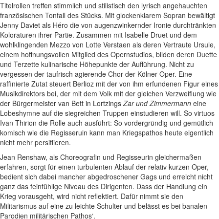
Titelrollen treffen stimmlich und stilistisch den lyrisch angehauchten
französischen Tonfall des Stücks. Mit glockenklarem Sopran bewältigt
Jenny Daviet als Héro die von augenzwinkernder Ironie durchtränkten
Koloraturen ihrer Partie. Zusammen mit Isabelle Druet und dem
wohlklingenden Mezzo von Lotte Verstaen als deren Vertraute Ursule,
einem hoffnungsvollen Mitglied des Opernstudios, bilden deren Duette
und Terzette kulinarische Höhepunkte der Aufführung. Nicht zu
vergessen der taufrisch agierende Chor der Kölner Oper. Eine
raffinierte Zutat steuert Berlioz mit der von ihm erfundenen Figur eines
Musikdirektors bei, der mit dem Volk mit der gleichen Verzweiflung wie
der Bürgermeister van Bett in Lortzings
Zar und Zimmermann
eine
Lobeshymne auf die siegreichen Truppen einstudieren will. So virtuos
Ivan Thirion die Rolle auch ausführt: So vordergründig und gemütlich
komisch wie die Regisseruin kann man Kriegspathos heute eigentlich
nicht mehr persiflieren.
Jean Renshaw, als Choreografin und Regisseurin gleichermaßen
erfahren, sorgt für einen turbulenten Ablauf der relativ kurzen Oper,
bedient sich dabei mancher abgedroschener Gags und erreicht nicht
ganz das feinfühlige Niveau des Dirigenten. Dass der Handlung ein
Krieg vorausgeht, wird nicht reflektiert. Dafür nimmt sie den
Militarismus auf eine zu leichte Schulter und belässt es bei banalen
Parodien militärischen Pathos‘.