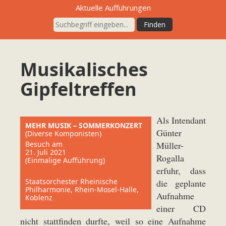
Aktuelle Aufführungen
Musikalisches
Gipfeltreffen
Als Intendant
MEHR MUSIK – SOMMERKONZERT
Günter
(Diverse Komponisten)
Besuch am
Müller-
21. Juli 2021
Rogalla
(Einmalige Aufführung)
erfuhr, dass
Staatsorchester Rheinische
die geplante
Philharmonie, Rhein-Mosel-Halle,
Aufnahme
Koblenz
einer CD
nicht stattfinden durfte, weil so eine Aufnahme