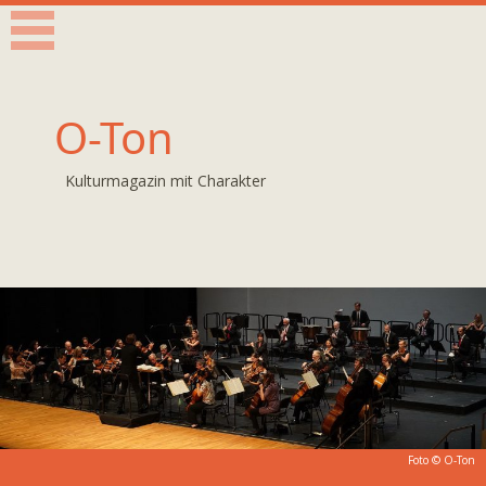
O-Ton
Kulturmagazin mit Charakter
Foto © O-Ton