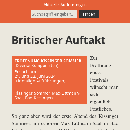
Aktuelle Aufführungen
Britischer Auftakt
Zur
ERÖFFNUNG KISSINGER SOMMER
Eröffnung
(Diverse Komponisten)
Besuch am
eines
21. und 22. Juni 2024
Festivals
(Einmalige Aufführungen)
wünscht man
Kissinger Sommer, Max-Littmann-
sich
Saal, Bad Kissingen
eigentlich
Festliches.
So ganz aber wird der erste Abend des Kissinger
Sommers im schönen Max-Littmann-Saal in Bad