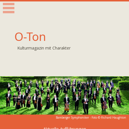
O-Ton
Kulturmagazin mit Charakter
Bamberger Symphoniker - Foto © Richard Haughton
Aktuelle Aufführungen